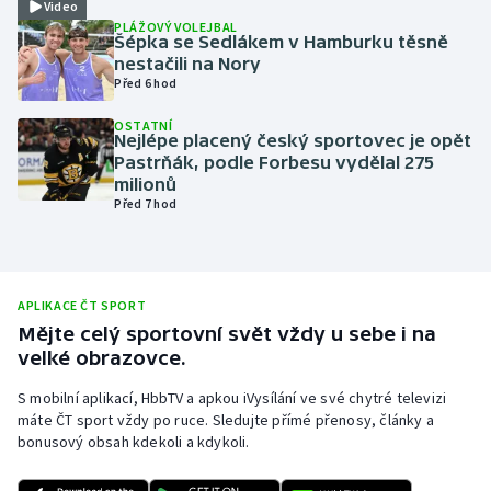
Video
PLÁŽOVÝ VOLEJBAL
Olympijské hry
Šépka se Sedlákem v Hamburku těsně
nestačili na Nory
Parasport
Před 6 hod
OSTATNÍ
Plavání
Nejlépe placený český sportovec je opět
Pastrňák, podle Forbesu vydělal 275
milionů
Plážový volejbal
Před 7 hod
Ragby
Rychlobruslení
APLIKACE ČT SPORT
Mějte celý sportovní svět vždy u sebe i na
Rychlostní kanoistika
velké obrazovce.
S mobilní aplikací, HbbTV a apkou iVysílání ve své chytré televizi
Short track
máte ČT sport vždy po ruce. Sledujte přímé přenosy, články a
bonusový obsah kdekoli a kdykoli.
Sportovní střelba