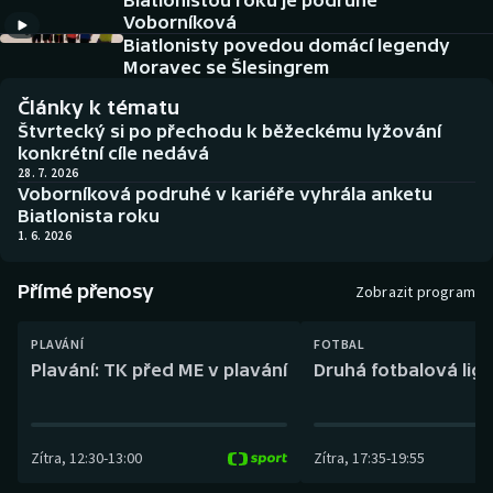
Biatlonistou roku je podruhé
Baseball a softbal
Soutěže
Voborníková
Biatlonisty povedou domácí legendy
Basketbal
Historické návraty
Moravec se Šlesingrem
Články k tématu
Biatlon
Aplikace ČT sport
Štvrtecký si po přechodu k běžeckému lyžování
konkrétní cíle nedává
Boby a skeleton
AZ kvíz
28. 7. 2026
Voborníková podruhé v kariéře vyhrála anketu
Biatlonista roku
Box
1. 6. 2026
Curling
Přímé přenosy
Zobrazit program
Dostihy
PLAVÁNÍ
FOTBAL
Plavání: TK před ME v plavání
Druhá fotbalová liga
Florbal
Futsal
Zítra
,
12:30
-
13:00
Zítra
,
17:35
-
19:55
Golf