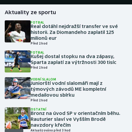
Aktuality ze sportu
Gymnastika
FOTBAL
Real dotáhl nejdražší transfer ve své
Házená
historii. Za Diomandeho zaplatil 125
milionů eur
Jezdectví
Před 2 hod
FOTBAL
Judo
Kušej dostal stopku na dva zápasy,
Sparta zaplatí za výtržnosti 300 tisíc
Před 2 hod
Krasobruslení
VODNÍ SLALOM
Juniorští vodní slalomáři mají z
Lezení
týmových závodů ME kompletní
medailovou sbírku
Lyže a snowboard
Před 2 hod
OSTATNÍ
Moderní pětiboj
Bronz na úvod SP v orientačním běhu.
Rauturier slaví ve Vyšším Brodě
navzdory křečím
Motorsport
Aktualizováno před 3 hod