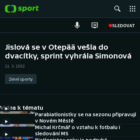
POPULÁRNÍ
SLEDOVAT
Fotbal
Jislová se v Otepää vešla do
dvacítky, sprint vyhrála Simonová
Hokej
11. 3. 2022
Tenis
Zimní sporty
Atletika
Cyklistika
Videa k tématu
DALŠÍ SPORTY
Parabiatlonistky se na sezonu připravují
v Novém Městě
Michal Krčmář o vztahu k fotbalu i
Americký fotbal
NEPŘEHLÉDNĚTE
sledování MS