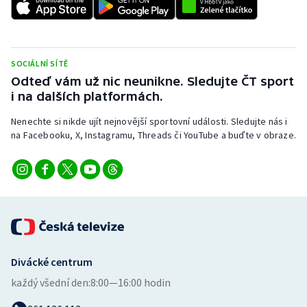
Stolní tenis
Triatlon
SOCIÁLNÍ SÍTĚ
Veslování
Odteď vám už nic neunikne. Sledujte ČT sport
i na dalších platformách.
Vodní slalom
Nenechte si nikde ujít nejnovější sportovní události. Sledujte nás i
na Facebooku, X, Instagramu, Threads či YouTube a buďte v obraze.
Volejbal
Ostatní
Divácké centrum
každý všední den:
8:00—16:00 hodin