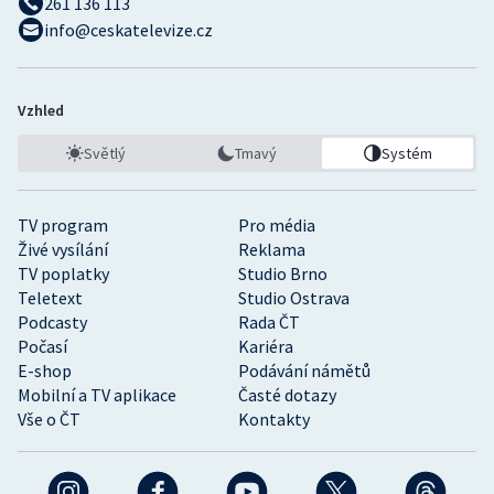
261 136 113
info@ceskatelevize.cz
Vzhled
Světlý
Tmavý
Systém
TV program
Pro média
Živé vysílání
Reklama
TV poplatky
Studio Brno
Teletext
Studio Ostrava
Podcasty
Rada ČT
Počasí
Kariéra
E-shop
Podávání námětů
Mobilní a TV aplikace
Časté dotazy
Vše o ČT
Kontakty