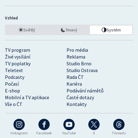
Vzhled
Světlý
Tmavý
Systém
TV program
Pro média
Živé vysílání
Reklama
TV poplatky
Studio Brno
Teletext
Studio Ostrava
Podcasty
Rada ČT
Počasí
Kariéra
E-shop
Podávání námětů
Mobilní a TV aplikace
Časté dotazy
Vše o ČT
Kontakty
Instagram
Facebook
YouTube
X
Threads