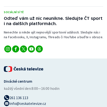
Stolní tenis
SOCIÁLNÍ SÍTĚ
Triatlon
Odteď vám už nic neunikne. Sledujte ČT sport
i na dalších platformách.
Veslování
Nenechte si nikde ujít nejnovější sportovní události. Sledujte nás i
na Facebooku, X, Instagramu, Threads či YouTube a buďte v obraze.
Vodní slalom
Volejbal
Ostatní
Divácké centrum
každý všední den:
8:00—16:00 hodin
261 136 113
info@ceskatelevize.cz