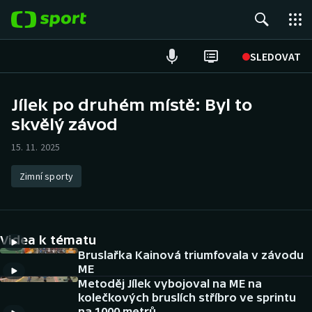
POPULÁRNÍ
SLEDOVAT
Fotbal
Jílek po druhém místě: Byl to
skvělý závod
Hokej
15. 11. 2025
Tenis
Zimní sporty
Atletika
Cyklistika
Videa k tématu
DALŠÍ SPORTY
Bruslařka Kainová triumfovala v závodu
ME
Metoděj Jílek vybojoval na ME na
Americký fotbal
NEPŘEHLÉDNĚTE
kolečkových bruslích stříbro ve sprintu
na 1000 metrů