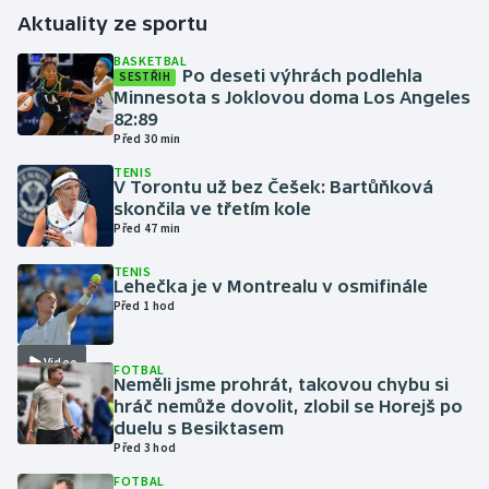
Aktuality ze sportu
Gymnastika
BASKETBAL
Po deseti výhrách podlehla
SESTŘIH
Minnesota s Joklovou doma Los Angeles
Házená
82:89
Před 30 min
Jezdectví
TENIS
V Torontu už bez Češek: Bartůňková
Judo
skončila ve třetím kole
Před 47 min
Krasobruslení
TENIS
Lehečka je v Montrealu v osmifinále
Před 1 hod
Lezení
Lyže a snowboard
Video
FOTBAL
Neměli jsme prohrát, takovou chybu si
hráč nemůže dovolit, zlobil se Horejš po
Moderní pětiboj
duelu s Besiktasem
Před 3 hod
Motorsport
FOTBAL