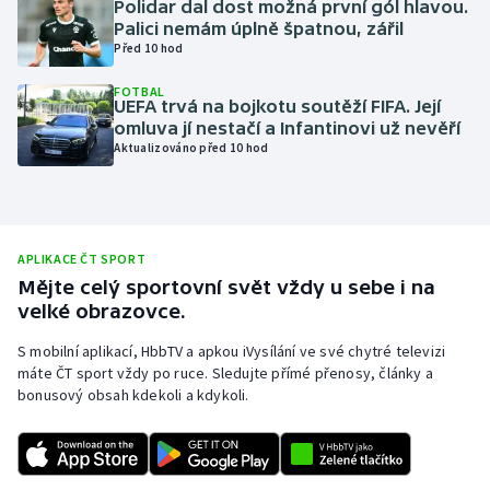
Polidar dal dost možná první gól hlavou.
Palici nemám úplně špatnou, zářil
Olympijské hry
Před 10 hod
Parasport
FOTBAL
UEFA trvá na bojkotu soutěží FIFA. Její
omluva jí nestačí a Infantinovi už nevěří
Plavání
Aktualizováno před 10 hod
Plážový volejbal
Ragby
APLIKACE ČT SPORT
Mějte celý sportovní svět vždy u sebe i na
Rychlobruslení
velké obrazovce.
Rychlostní kanoistika
S mobilní aplikací, HbbTV a apkou iVysílání ve své chytré televizi
máte ČT sport vždy po ruce. Sledujte přímé přenosy, články a
bonusový obsah kdekoli a kdykoli.
Short track
Sportovní střelba