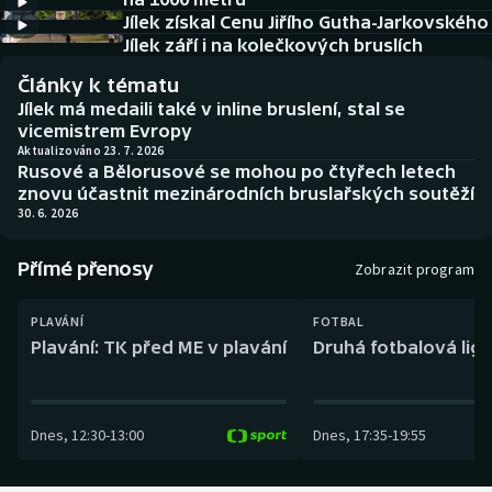
Baseball a softbal
Soutěže
Jílek získal Cenu Jiřího Gutha-Jarkovského
Jílek září i na kolečkových bruslích
Basketbal
Historické návraty
Články k tématu
Jílek má medaili také v inline bruslení, stal se
Biatlon
Aplikace ČT sport
vicemistrem Evropy
Aktualizováno 23. 7. 2026
Rusové a Bělorusové se mohou po čtyřech letech
Boby a skeleton
AZ kvíz
znovu účastnit mezinárodních bruslařských soutěží
30. 6. 2026
Box
Přímé přenosy
Zobrazit program
Curling
PLAVÁNÍ
FOTBAL
Dostihy
Plavání: TK před ME v plavání
Druhá fotbalová liga
Florbal
Dnes
,
12:30
-
13:00
Dnes
,
17:35
-
19:55
Futsal
Golf