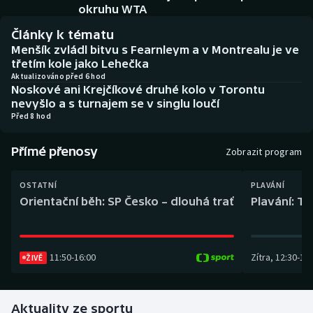
Baseball a softbal
Soutěže
okruhu WTA
Články k tématu
Basketbal
Historické návraty
Menšík zvládl bitvu s Fearnleym a v Montrealu je ve
třetím kole jako Lehečka
Biatlon
Aplikace ČT sport
Aktualizováno před 6 hod
Noskové ani Krejčíkové druhé kolo v Torontu
nevyšlo a s turnajem se v singlu loučí
Boby a skeleton
AZ kvíz
Před 8 hod
Box
Přímé přenosy
Zobrazit program
Curling
OSTATNÍ
PLAVÁNÍ
Orientační běh: SP Česko – dlouhá trať
Plavání: TK
Dostihy
Florbal
11:50
-
16:00
Zítra
,
12:30
-
13:
ŽIVĚ
Futsal
Aktuality ze sportu
Golf