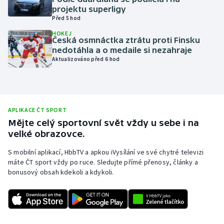
projektu superligy
Olympijské hry
Před 5 hod
HOKEJ
Parasport
Česká osmnáctka ztrátu proti Finsku
nedotáhla a o medaile si nezahraje
Aktualizováno před 6 hod
Plavání
Plážový volejbal
Ragby
APLIKACE ČT SPORT
Mějte celý sportovní svět vždy u sebe i na
velké obrazovce.
Rychlobruslení
S mobilní aplikací, HbbTV a apkou iVysílání ve své chytré televizi
Rychlostní kanoistika
máte ČT sport vždy po ruce. Sledujte přímé přenosy, články a
bonusový obsah kdekoli a kdykoli.
Short track
Sportovní střelba