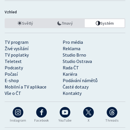
Vzhled
Světlý
Tmavý
Systém
TV program
Pro média
Živé vysílání
Reklama
TV poplatky
Studio Brno
Teletext
Studio Ostrava
Podcasty
Rada ČT
Počasí
Kariéra
E-shop
Podávání námětů
Mobilní a TV aplikace
Časté dotazy
Vše o ČT
Kontakty
Instagram
Facebook
YouTube
X
Threads