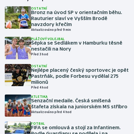
OSTATNÍ
Bronz na úvod SP v orientačním běhu.
Gymnastika
Rauturier slaví ve Vyšším Brodě
navzdory křečím
Házená
Aktualizováno před 9 min
PLÁŽOVÝ VOLEJBAL
Jezdectví
Šépka se Sedlákem v Hamburku těsně
nestačili na Nory
Před 3 hod
Judo
OSTATNÍ
Nejlépe placený český sportovec je opět
Krasobruslení
Pastrňák, podle Forbesu vydělal 275
milionů
Lezení
Před 4 hod
ATLETIKA
Lyže a snowboard
Senzační medaile. Česká smíšená
štafeta získala na juniorském MS stříbro
Aktualizováno před 4 hod
Moderní pětiboj
FOTBAL
FIFA se omlouvá a stojí za Infantinem.
Motorsport
Podle Guardianu se podílela i na