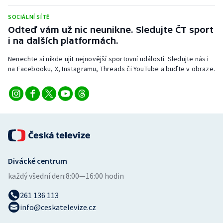
Stolní tenis
SOCIÁLNÍ SÍTĚ
Odteď vám už nic neunikne. Sledujte ČT sport
Triatlon
i na dalších platformách.
Veslování
Nenechte si nikde ujít nejnovější sportovní události. Sledujte nás i
na Facebooku, X, Instagramu, Threads či YouTube a buďte v obraze.
Vodní slalom
Volejbal
Ostatní
Divácké centrum
každý všední den:
8:00—16:00 hodin
261 136 113
info@ceskatelevize.cz