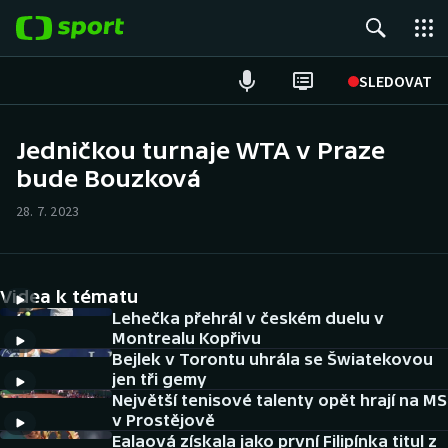
POPULÁRNÍ
SLEDOVAT
Fotbal
Jedničkou turnaje WTA v Praze
bude Bouzková
Hokej
28. 7. 2023
Tenis
Atletika
Videa k tématu
Cyklistika
Lehečka přehrál v českém duelu v
Montrealu Kopřivu
Bejlek v Torontu uhrála se Šwiatekovou
DALŠÍ SPORTY
jen tři gemy
Největší tenisové talenty opět hrají na MS
Americký fotbal
NEPŘEHLÉDNĚTE
v Prostějově
Ealaová získala jako první Filipínka titul z