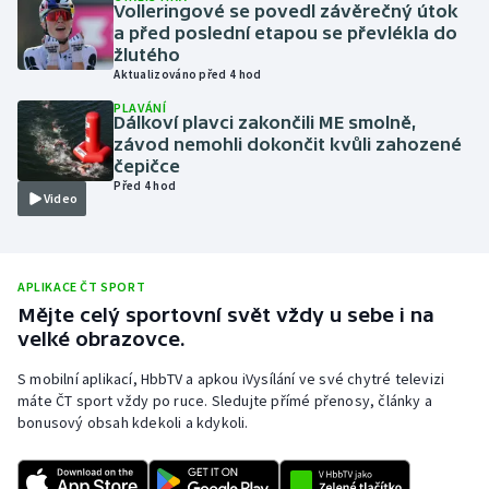
Volleringové se povedl závěrečný útok
Olympijské hry
a před poslední etapou se převlékla do
žlutého
Aktualizováno před 4 hod
Parasport
PLAVÁNÍ
Dálkoví plavci zakončili ME smolně,
Plavání
závod nemohli dokončit kvůli zahozené
čepičce
Před 4 hod
Plážový volejbal
Video
Ragby
APLIKACE ČT SPORT
Rychlobruslení
Mějte celý sportovní svět vždy u sebe i na
velké obrazovce.
Rychlostní kanoistika
S mobilní aplikací, HbbTV a apkou iVysílání ve své chytré televizi
Short track
máte ČT sport vždy po ruce. Sledujte přímé přenosy, články a
bonusový obsah kdekoli a kdykoli.
Sportovní střelba