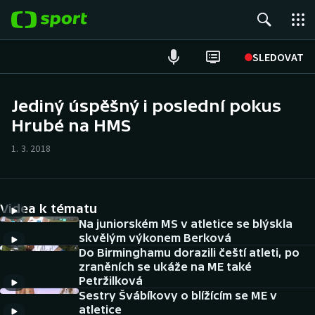
POPULÁRNÍ
SLEDOVAT
Fotbal
Jediný úspěšný i poslední pokus
Hrubé na HMS
Hokej
1. 3. 2018
Tenis
Atletika
Videa k tématu
Cyklistika
Na juniorském MS v atletice se blýskla
skvělým výkonem Berková
Do Birminghamu dorazili čeští atleti, po
DALŠÍ SPORTY
zraněních se ukáže na ME také
Petržilková
Americký fotbal
NEPŘEHLÉDNĚTE
Sestry Švábíkovy o blížícím se ME v
atletice