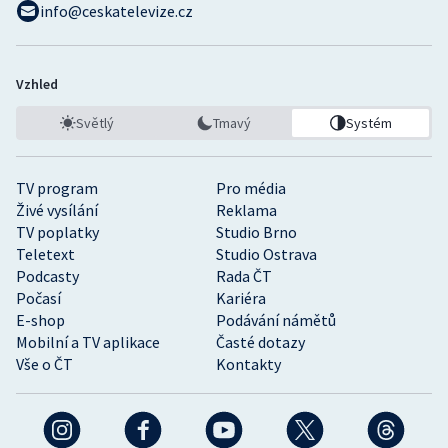
info@ceskatelevize.cz
Vzhled
Světlý
Tmavý
Systém
TV program
Pro média
Živé vysílání
Reklama
TV poplatky
Studio Brno
Teletext
Studio Ostrava
Podcasty
Rada ČT
Počasí
Kariéra
E-shop
Podávání námětů
Mobilní a TV aplikace
Časté dotazy
Vše o ČT
Kontakty