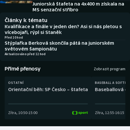
Baseball a softbal
Soutěže
Juniorská štafeta na 4x400 m získala na
MS senzační stříbro
Basketbal
Historické návraty
Články k tématu
Kvalifikace a finále v jeden den? Asi si nás pletou s
Biatlon
Aplikace ČT sport
vícebojaři, rýpl si Staněk
Před 10 hod
Stýplařka Berková skončila pátá na juniorském
Boby a skeleton
AZ kvíz
světovém šampionátu
Aktualizováno před 12 hod
Box
Přímé přenosy
Zobrazit program
Curling
OSTATNÍ
BASEBALL A SOFTBA
Dostihy
Orientační běh: SP Česko – štafeta
Baseballová ex
Florbal
Zítra
,
10:50
-
15:00
Zítra
,
12:55
-
16:15
Futsal
Golf