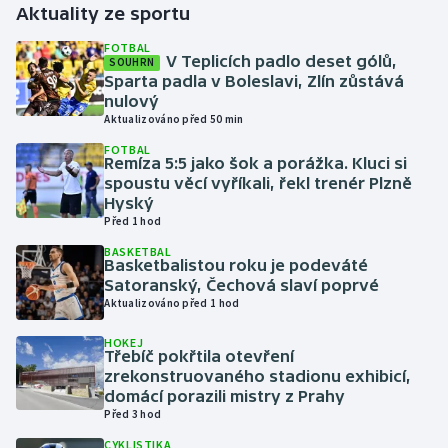
Aktuality ze sportu
Gymnastika
FOTBAL
V Teplicích padlo deset gólů,
SOUHRN
Sparta padla v Boleslavi, Zlín zůstává
Házená
nulový
Aktualizováno před 50 min
Jezdectví
FOTBAL
Remíza 5:5 jako šok a porážka. Kluci si
spoustu věcí vyříkali, řekl trenér Plzně
Judo
Hyský
Před 1 hod
Krasobruslení
BASKETBAL
Basketbalistou roku je podeváté
Lezení
Satoranský, Čechová slaví poprvé
Aktualizováno před 1 hod
Lyže a snowboard
HOKEJ
Třebíč pokřtila otevření
zrekonstruovaného stadionu exhibicí,
Moderní pětiboj
domácí porazili mistry z Prahy
Před 3 hod
Motorsport
CYKLISTIKA