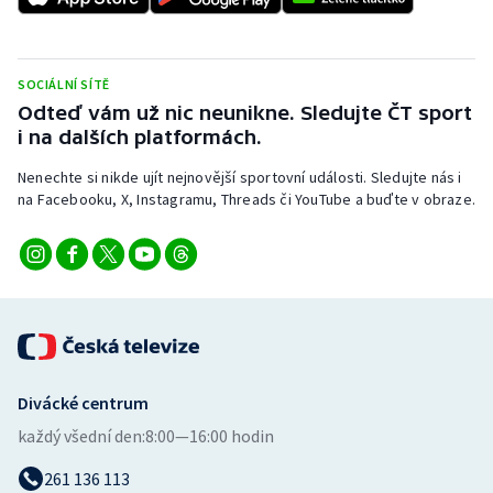
Stolní tenis
Triatlon
SOCIÁLNÍ SÍTĚ
Odteď vám už nic neunikne. Sledujte ČT sport
Veslování
i na dalších platformách.
Vodní slalom
Nenechte si nikde ujít nejnovější sportovní události. Sledujte nás i
na Facebooku, X, Instagramu, Threads či YouTube a buďte v obraze.
Volejbal
Ostatní
Divácké centrum
každý všední den:
8:00—16:00 hodin
261 136 113