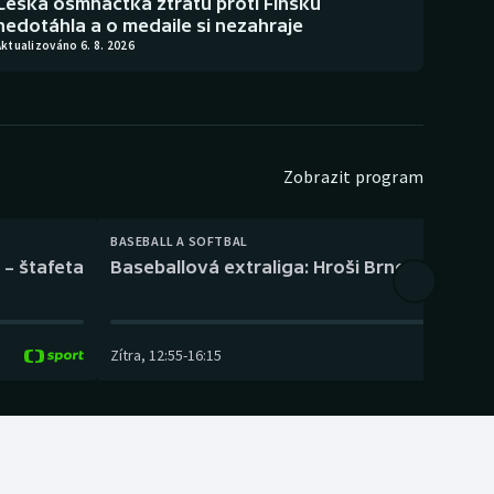
Česká osmnáctka ztrátu proti Finsku
nedotáhla a o medaile si nezahraje
ktualizováno 6. 8. 2026
Zobrazit program
BASEBALL A SOFTBAL
 – štafeta
Baseballová extraliga: Hroši Brno – Eagles
Zítra
,
12:55
-
16:15