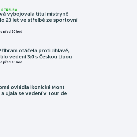
 STŘELBA
vá vybojovala titul mistryně
o 23 let ve střelbě ze sportovní
o před 10 hod
Příbram otáčela proti Jihlavě,
atilo vedení 3:0 s Českou Lípou
o před 10 hod
omá ovládla ikonické Mont
a ujala se vedení v Tour de