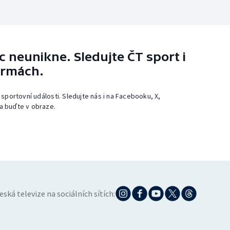
 neunikne. Sledujte ČT sport i
ormách.
 sportovní události. Sledujte nás i na Facebooku, X,
a buďte v obraze.
eská televize na sociálních sítích: