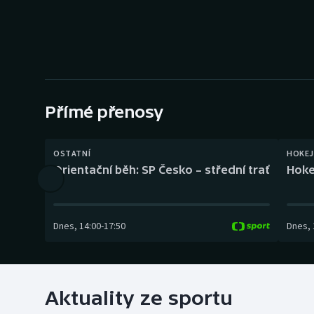
Curling
Dostihy
Florbal
Futsal
Přímé přenosy
Golf
OSTATNÍ
HOKEJ
Orientační běh: SP Česko – střední trať
Hoke
Gymnastika
Dnes
,
14:00
-
17:50
Dnes
,
Aktuality ze sportu