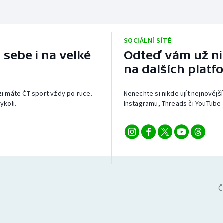
SOCIÁLNÍ SÍTĚ
 sebe i na velké
Odteď vám už nic
na dalších platf
izi máte ČT sport vždy po ruce.
Nenechte si nikde ujít nejnovější
ykoli.
Instagramu, Threads či YouTube 
Č