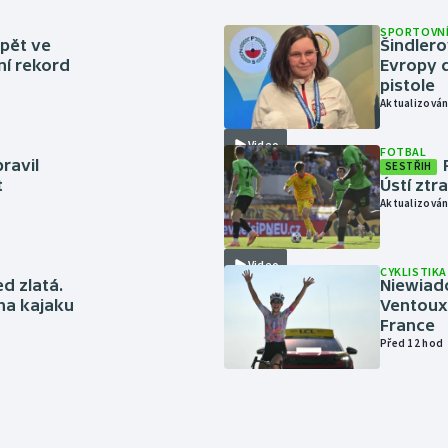
SPORTOVNÍ
zpět ve
Šindlero
ní rekord
Evropy d
pistole
Aktualizován
Video
FOTBAL
ravil
SESTŘIH
t
Ústí ztr
Aktualizován
Video
CYKLISTIKA
ed zlatá.
Niewiad
 na kajaku
Ventoux 
France
Před 12 hod