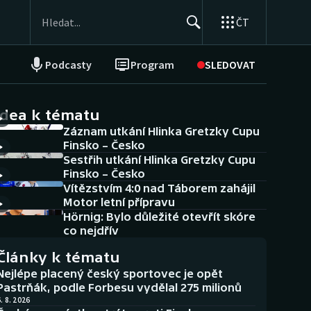
ČT
Podcasty
Program
SLEDOVAT
NEPŘEHLÉDNĚTE
Soutěže
idea k tématu
Záznam utkání Hlinka Gretzky Cupu
Historické návraty
Finsko – Česko
Sestřih utkání Hlinka Gretzky Cupu
Aplikace ČT sport
Finsko – Česko
Vítězstvím 4:0 nad Táborem zahájil
AZ kvíz
Motor letní přípravu
Hörnig: Bylo důležité otevřít skóre
co nejdřív
Články k tématu
Nejlépe placený český sportovec je opět
Pastrňák, podle Forbesu vydělal 275 milionů
. 8. 2026