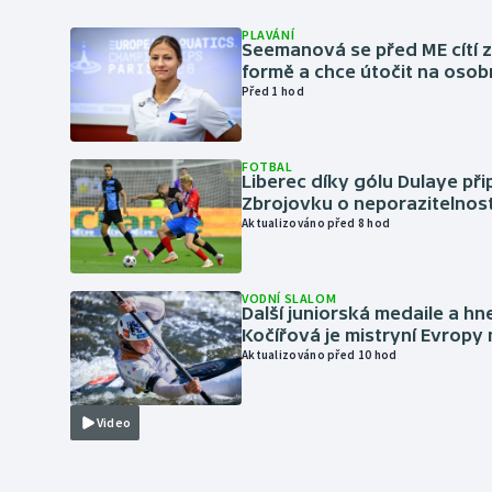
PLAVÁNÍ
Seemanová se před ME cítí 
formě a chce útočit na osob
Před 1 hod
FOTBAL
Liberec díky gólu Dulaye přip
Zbrojovku o neporazitelnos
Aktualizováno před 8 hod
VODNÍ SLALOM
Další juniorská medaile a hn
Kočířová je mistryní Evropy
Aktualizováno před 10 hod
Video