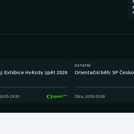
Moderní pětiboj
Triatlon
A
Motorsport
Veslování
Olympijské hry
Vodní slalom
Parasport
Volejbal
Plavání
Ostatní
OSTATNÍ
j: Exhibice Hvězdy zpět 2026
Orientační běh: SP Česko
Plážový volejbal
16:55
-
19:30
Zítra
,
10:50
-
15:00