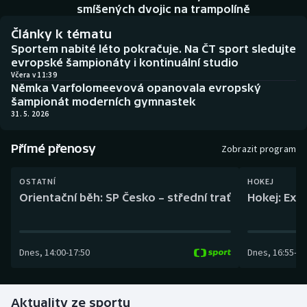
Baseball a softbal
Soutěže
smíšených dvojic na trampolíně
Články k tématu
Basketbal
Historické návraty
Sportem nabité léto pokračuje. Na ČT sport sledujte
evropské šampionáty i kontinuální studio
Biatlon
Aplikace ČT sport
Včera v 11:39
Němka Varfolomeevová opanovala evropský
šampionát moderních gymnastek
Boby a skeleton
AZ kvíz
31. 5. 2026
Box
Přímé přenosy
Zobrazit program
Curling
OSTATNÍ
HOKEJ
Orientační běh: SP Česko – střední trať
Hokej: Exh
Dostihy
Florbal
Dnes
,
14:00
-
17:50
Dnes
,
16:55
-
19
Futsal
Aktuality ze sportu
Golf