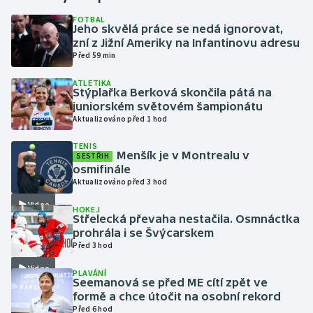
FOTBAL
Jeho skvělá práce se nedá ignorovat,
Gymnastika
zní z Jižní Ameriky na Infantinovu adresu
Před 59 min
Házená
ATLETIKA
Stýplařka Berková skončila pátá na
Jezdectví
juniorském světovém šampionátu
Aktualizováno před 1 hod
Judo
TENIS
Menšík je v Montrealu v
SESTŘIH
Krasobruslení
osmifinále
Aktualizováno před 3 hod
Lezení
Video
HOKEJ
Střelecká převaha nestačila. Osmnáctka
Lyže a snowboard
prohrála i se Švýcarskem
Před 3 hod
Moderní pětiboj
Video
PLAVÁNÍ
Seemanová se před ME cítí zpět ve
formě a chce útočit na osobní rekord
Motorsport
Před 6 hod