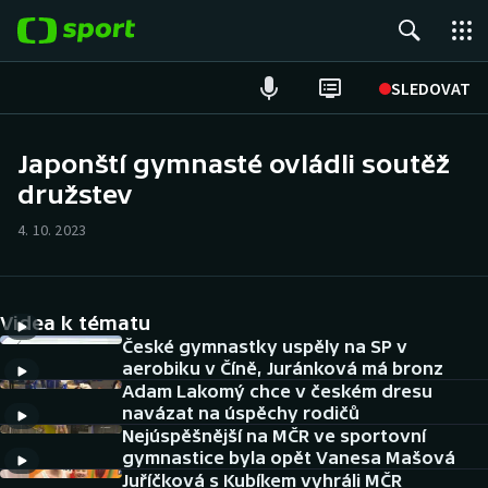
POPULÁRNÍ
SLEDOVAT
Fotbal
Japonští gymnasté ovládli soutěž
družstev
Hokej
4. 10. 2023
Tenis
Atletika
Videa k tématu
Cyklistika
České gymnastky uspěly na SP v
aerobiku v Číně, Juránková má bronz
Adam Lakomý chce v českém dresu
DALŠÍ SPORTY
navázat na úspěchy rodičů
Nejúspěšnější na MČR ve sportovní
Americký fotbal
NEPŘEHLÉDNĚTE
gymnastice byla opět Vanesa Mašová
Juříčková s Kubíkem vyhráli MČR