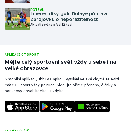
Olympijské hry
FOTBAL
Liberec díky gólu Dulaye připravil
Zbrojovku o neporazitelnost
Parasport
Aktualizováno před 12 hod
Plavání
Plážový volejbal
APLIKACE ČT SPORT
Mějte celý sportovní svět vždy u sebe i na
Ragby
velké obrazovce.
Rychlobruslení
S mobilní aplikací, HbbTV a apkou iVysílání ve své chytré televizi
máte ČT sport vždy po ruce. Sledujte přímé přenosy, články a
bonusový obsah kdekoli a kdykoli.
Rychlostní kanoistika
Short track
Sportovní střelba
SOCIÁLNÍ SÍTĚ