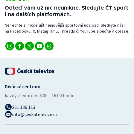
Stolní tenis
Odteď vám už nic neunikne. Sledujte ČT sport
i na dalších platformách.
Triatlon
Nenechte si nikde ujít nejnovější sportovní události. Sledujte nás i
na Facebooku, X, Instagramu, Threads či YouTube a buďte v obraze.
Veslování
Vodní slalom
Volejbal
Ostatní
Divácké centrum
každý všední den:
8:00—16:00 hodin
261 136 113
info@ceskatelevize.cz