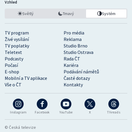
Vzhled
Světlý
Tmavý
Systém
TV program
Pro média
Živé vysílání
Reklama
TV poplatky
Studio Brno
Teletext
Studio Ostrava
Podcasty
Rada ČT
Počasí
Kariéra
E-shop
Podávání námětů
Mobilní a TV aplikace
Časté dotazy
Vše o ČT
Kontakty
Instagram
Facebook
YouTube
X
Threads
© Česká televize