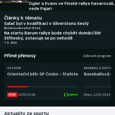
Baseball a softbal
Soutěže
Ogier a Evans ve Finské rallye havarovali,
vede Pajari
Basketbal
Historické návraty
Články k tématu
Salač byl v kvalifikaci v Silverstonu šestý
Biatlon
Aplikace ČT sport
Aktualizováno před 18 hod
Na startu Barum rallye bude chybět domácí lídr
Stříteský, zotavuje se po nehodě
Boby a skeleton
AZ kvíz
7. 8. 2026
Box
Přímé přenosy
Zobrazit program
Curling
OSTATNÍ
BASEBALL A SOFTBA
Orientační běh: SP Česko – štafeta
Baseballová ex
Dostihy
Florbal
10:50
-
15:00
Dnes
,
12:55
-
16:15
ŽIVĚ
Futsal
Aktuality ze sportu
Golf