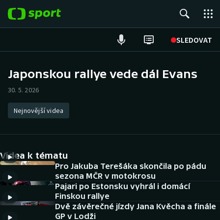
POPULÁRNÍ
SLEDOVAT
Fotbal
Japonskou rallye vede dál Evans
Hokej
30. 5. 2026
Tenis
Nejnovější videa
Atletika
Videa k tématu
Cyklistika
Pro Jakuba Terešáka skončila po pádu
sezona MČR v motokrosu
DALŠÍ SPORTY
Pajari po Estonsku vyhrál i domácí
Finskou rallye
Americký fotbal
NEPŘEHLÉDNĚTE
Dvě závěrečné jízdy Jana Kvěcha a finále
GP v Lodži