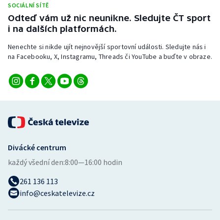
SOCIÁLNÍ SÍTĚ
Stolní tenis
Odteď vám už nic neunikne. Sledujte ČT sport
i na dalších platformách.
Triatlon
Nenechte si nikde ujít nejnovější sportovní události. Sledujte nás i
Veslování
na Facebooku, X, Instagramu, Threads či YouTube a buďte v obraze.
Vodní slalom
Volejbal
Ostatní
Divácké centrum
každý všední den:
8:00—16:00 hodin
261 136 113
info@ceskatelevize.cz