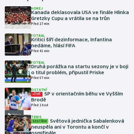
HOKEJ
Kanada deklasovala USA ve finále Hlinka
Gymnastika
Gretzky Cupu a vrátila se na trůn
Před 27 min
Házená
FOTBAL
Kritici šíří dezinformace, Infantina
Jezdectví
nedáme, hlásí FIFA
Před 41 min
Judo
FOTBAL
Druhá porážka na startu sezony je v boji
Krasobruslení
o titul problém, připustil Priske
Před 57 min
Lezení
OSTATNÍ
SP v orientačním běhu ve Vyšším
ŽIVĚ
Lyže a snowboard
Brodě
Před 1 hod
Moderní pětiboj
Video
TENIS
Světová jednička Sabalenková
SESTŘIH
neuspěla ani v Torontu a končí v
Motorsport
osmifinále