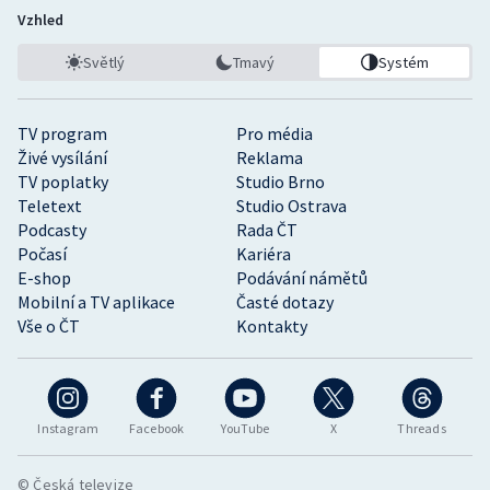
Vzhled
Světlý
Tmavý
Systém
TV program
Pro média
Živé vysílání
Reklama
TV poplatky
Studio Brno
Teletext
Studio Ostrava
Podcasty
Rada ČT
Počasí
Kariéra
E-shop
Podávání námětů
Mobilní a TV aplikace
Časté dotazy
Vše o ČT
Kontakty
Instagram
Facebook
YouTube
X
Threads
© Česká televize