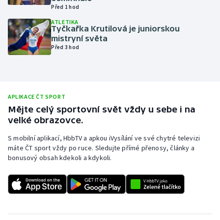
Před 1 hod
Olympijské hry
ATLETIKA
Tyčkařka Krutilová je juniorskou
Parasport
mistryní světa
Před 3 hod
Plavání
Plážový volejbal
APLIKACE ČT SPORT
Ragby
Mějte celý sportovní svět vždy u sebe i na
velké obrazovce.
Rychlobruslení
S mobilní aplikací, HbbTV a apkou iVysílání ve své chytré televizi
máte ČT sport vždy po ruce. Sledujte přímé přenosy, články a
Rychlostní kanoistika
bonusový obsah kdekoli a kdykoli.
Short track
Sportovní střelba