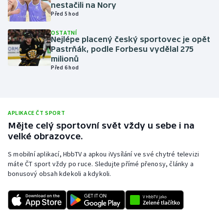
nestačili na Nory
Olympijské hry
Před 5 hod
OSTATNÍ
Parasport
Nejlépe placený český sportovec je opět
Pastrňák, podle Forbesu vydělal 275
milionů
Plavání
Před 6 hod
Plážový volejbal
Ragby
APLIKACE ČT SPORT
Mějte celý sportovní svět vždy u sebe i na
Rychlobruslení
velké obrazovce.
S mobilní aplikací, HbbTV a apkou iVysílání ve své chytré televizi
Rychlostní kanoistika
máte ČT sport vždy po ruce. Sledujte přímé přenosy, články a
bonusový obsah kdekoli a kdykoli.
Short track
Sportovní střelba