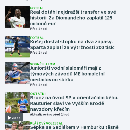
FOTBAL
Real dotáhl nejdražší transfer ve své
Gymnastika
historii. Za Diomandeho zaplatil 125
milionů eur
Házená
Před 1 hod
FOTBAL
Jezdectví
Kušej dostal stopku na dva zápasy,
Sparta zaplatí za výtržnosti 300 tisíc
Před 1 hod
Judo
VODNÍ SLALOM
Juniorští vodní slalomáři mají z
Krasobruslení
týmových závodů ME kompletní
medailovou sbírku
Lezení
Před 1 hod
OSTATNÍ
Lyže a snowboard
Bronz na úvod SP v orientačním běhu.
Rauturier slaví ve Vyšším Brodě
navzdory křečím
Moderní pětiboj
Aktualizováno před 2 hod
Video
PLÁŽOVÝ VOLEJBAL
Motorsport
Šépka se Sedlákem v Hamburku těsně