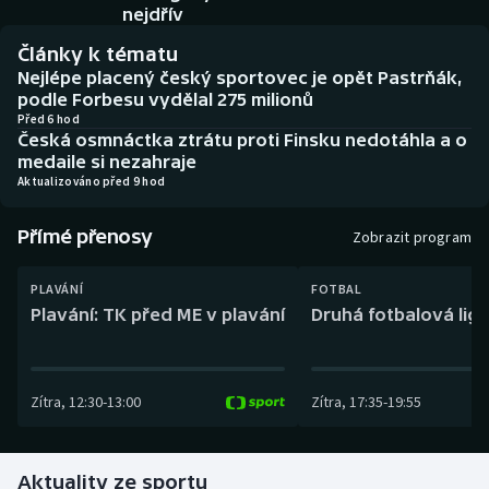
Baseball a softbal
Soutěže
nejdřív
Články k tématu
Basketbal
Historické návraty
Nejlépe placený český sportovec je opět Pastrňák,
podle Forbesu vydělal 275 milionů
Biatlon
Aplikace ČT sport
Před 6 hod
Česká osmnáctka ztrátu proti Finsku nedotáhla a o
medaile si nezahraje
Boby a skeleton
AZ kvíz
Aktualizováno před 9 hod
Box
Přímé přenosy
Zobrazit program
Curling
PLAVÁNÍ
FOTBAL
Plavání: TK před ME v plavání
Druhá fotbalová liga
Dostihy
Florbal
Zítra
,
12:30
-
13:00
Zítra
,
17:35
-
19:55
Futsal
Aktuality ze sportu
Golf