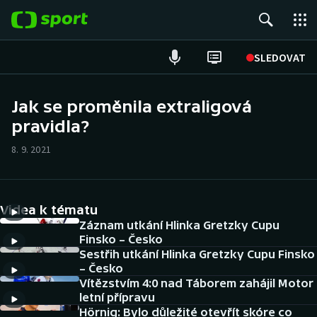
POPULÁRNÍ
SLEDOVAT
Fotbal
Jak se proměnila extraligová
pravidla?
Hokej
8. 9. 2021
Tenis
Atletika
Videa k tématu
Cyklistika
Záznam utkání Hlinka Gretzky Cupu
Finsko – Česko
Sestřih utkání Hlinka Gretzky Cupu Finsko
DALŠÍ SPORTY
– Česko
Vítězstvím 4:0 nad Táborem zahájil Motor
Americký fotbal
NEPŘEHLÉDNĚTE
letní přípravu
Hörnig: Bylo důležité otevřít skóre co