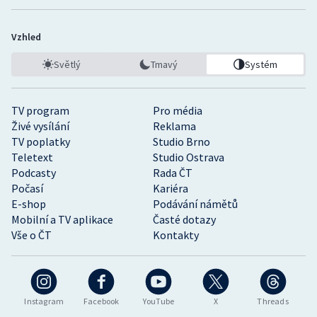
Vzhled
Světlý
Tmavý
Systém
TV program
Pro média
Živé vysílání
Reklama
TV poplatky
Studio Brno
Teletext
Studio Ostrava
Podcasty
Rada ČT
Počasí
Kariéra
E-shop
Podávání námětů
Mobilní a TV aplikace
Časté dotazy
Vše o ČT
Kontakty
Instagram
Facebook
YouTube
X
Threads