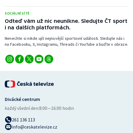
Stolní tenis
SOCIÁLNÍ SÍTĚ
Triatlon
Odteď vám už nic neunikne. Sledujte ČT sport
i na dalších platformách.
Veslování
Nenechte si nikde ujít nejnovější sportovní události. Sledujte nás i
na Facebooku, X, Instagramu, Threads či YouTube a buďte v obraze.
Vodní slalom
Volejbal
Ostatní
Divácké centrum
každý všední den:
8:00—16:00 hodin
261 136 113
info@ceskatelevize.cz