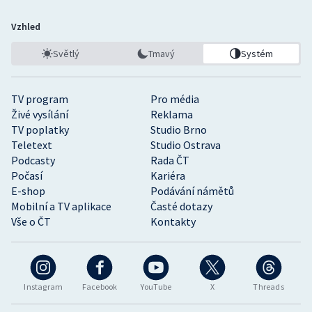
Vzhled
Světlý
Tmavý
Systém
TV program
Pro média
Živé vysílání
Reklama
TV poplatky
Studio Brno
Teletext
Studio Ostrava
Podcasty
Rada ČT
Počasí
Kariéra
E-shop
Podávání námětů
Mobilní a TV aplikace
Časté dotazy
Vše o ČT
Kontakty
Instagram
Facebook
YouTube
X
Threads