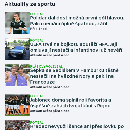
Aktuality ze sportu
Gymnastika
FOTBAL
Polidar dal dost možná první gól hlavou.
Palici nemám úplně špatnou, zářil
Házená
Před 4 hod
FOTBAL
Jezdectví
UEFA trvá na bojkotu soutěží FIFA. Její
omluva jí nestačí a Infantinovi už nevěří
Judo
Aktualizováno před 4 hod
PLÁŽOVÝ VOLEJBAL
Krasobruslení
Šépka se Sedlákem v Hamburku těsně
nestačili na hvězdné Nory a pak i na
Francouze
Lezení
Aktualizováno před 5 hod
FOTBAL
Lyže a snowboard
Jablonec doma splnil roli favorita a
úspěšně zahájil dvojutkání s Rigou
Moderní pětiboj
Aktualizováno před 5 hod
FOTBAL
Motorsport
Hradec nevyužil šance ani přesilovku po