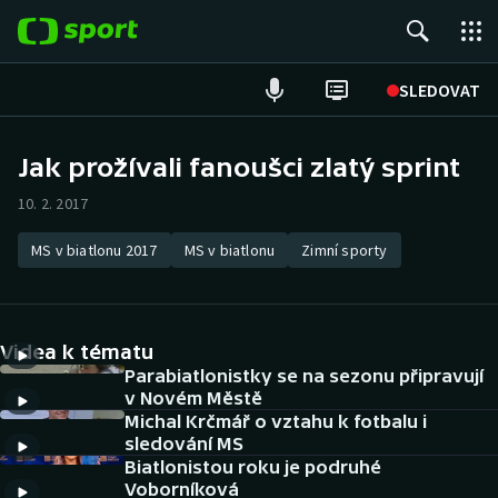
POPULÁRNÍ
SLEDOVAT
Fotbal
Jak prožívali fanoušci zlatý sprint
Hokej
10. 2. 2017
Tenis
MS v biatlonu 2017
MS v biatlonu
Zimní sporty
Atletika
Videa k tématu
Cyklistika
Parabiatlonistky se na sezonu připravují
v Novém Městě
DALŠÍ SPORTY
Michal Krčmář o vztahu k fotbalu i
sledování MS
Americký fotbal
NEPŘEHLÉDNĚTE
Biatlonistou roku je podruhé
Voborníková