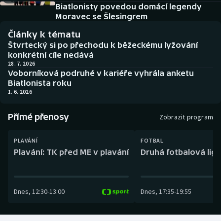
Baseball a softbal
Soutěže
Biatlonisty povedou domácí legendy
Moravec se Šlesingrem
Basketbal
Historické návraty
Články k tématu
Štvrtecký si po přechodu k běžeckému lyžování
Biatlon
Aplikace ČT sport
konkrétní cíle nedává
28. 7. 2026
Voborníková podruhé v kariéře vyhrála anketu
Boby a skeleton
AZ kvíz
Biatlonista roku
1. 6. 2026
Box
Přímé přenosy
Zobrazit program
Curling
PLAVÁNÍ
FOTBAL
Dostihy
Plavání: TK před ME v plavání
Druhá fotbalová liga
Florbal
Dnes
,
12:30
-
13:00
Dnes
,
17:35
-
19:55
Futsal
Golf