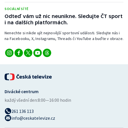
Stolní tenis
SOCIÁLNÍ SÍTĚ
Odteď vám už nic neunikne. Sledujte ČT sport
Triatlon
i na dalších platformách.
Veslování
Nenechte si nikde ujít nejnovější sportovní události. Sledujte nás i
na Facebooku, X, Instagramu, Threads či YouTube a buďte v obraze.
Vodní slalom
Volejbal
Ostatní
Divácké centrum
každý všední den:
8:00—16:00 hodin
261 136 113
info@ceskatelevize.cz