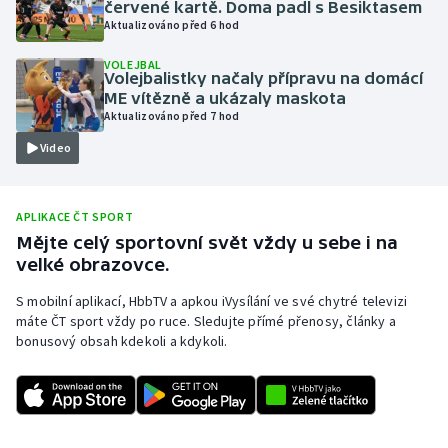
červené kartě. Doma padl s Besiktasem
Aktualizováno před 6 hod
Olympijské hry
VOLEJBAL
Parasport
Volejbalistky načaly přípravu na domácí
ME vítězně a ukázaly maskota
Aktualizováno před 7 hod
Plavání
Video
Plážový volejbal
APLIKACE ČT SPORT
Ragby
Mějte celý sportovní svět vždy u sebe i na
velké obrazovce.
Rychlobruslení
S mobilní aplikací, HbbTV a apkou iVysílání ve své chytré televizi
Rychlostní kanoistika
máte ČT sport vždy po ruce. Sledujte přímé přenosy, články a
bonusový obsah kdekoli a kdykoli.
Short track
Sportovní střelba