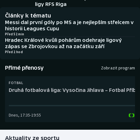
Baseball a softbal
Soutěže
ligy RFS Riga
Články k tématu
Basketbal
Historické návraty
Messi dal první góly po MS a je nejlepším střelcem v
historii Leagues Cupu
Biatlon
Aplikace ČT sport
Před 52 min
Hradec Králové kvůli pohárům odehraje ligový
zápas se Zbrojovkou až na začátku září
Boby a skeleton
AZ kvíz
Před 2 hod
Box
Přímé přenosy
Zobrazit program
Curling
FOTBAL
Druhá fotbalová liga: Vysočina Jihlava – Fotbal Příb
Dostihy
Florbal
Dnes
,
17:35
-
19:55
Futsal
Aktuality ze sportu
Golf