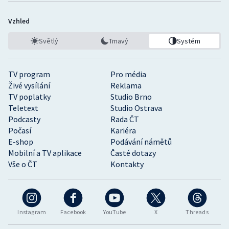
Vzhled
Světlý
Tmavý
Systém
TV program
Pro média
Živé vysílání
Reklama
TV poplatky
Studio Brno
Teletext
Studio Ostrava
Podcasty
Rada ČT
Počasí
Kariéra
E-shop
Podávání námětů
Mobilní a TV aplikace
Časté dotazy
Vše o ČT
Kontakty
Instagram
Facebook
YouTube
X
Threads