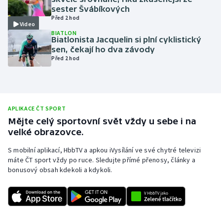
sester Švábíkových
Olympijské hry
Před 2 hod
Video
BIATLON
Parasport
Biatlonista Jacquelin si plní cyklistický
sen, čekají ho dva závody
Před 2 hod
Plavání
Plážový volejbal
Ragby
APLIKACE ČT SPORT
Mějte celý sportovní svět vždy u sebe i na
velké obrazovce.
Rychlobruslení
S mobilní aplikací, HbbTV a apkou iVysílání ve své chytré televizi
Rychlostní kanoistika
máte ČT sport vždy po ruce. Sledujte přímé přenosy, články a
bonusový obsah kdekoli a kdykoli.
Short track
Sportovní střelba