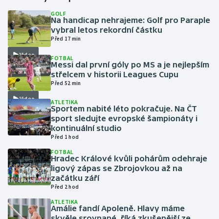
GOLF
Na handicap nehrajeme: Golf pro Paraple
Gymnastika
vybral letos rekordní částku
Před 17 min
Házená
Video
FOTBAL
Messi dal první góly po MS a je nejlepším
Jezdectví
střelcem v historii Leagues Cupu
Před 52 min
Judo
Video
ATLETIKA
Sportem nabité léto pokračuje. Na ČT
Krasobruslení
sport sledujte evropské šampionáty i
kontinuální studio
Před 1 hod
Lezení
FOTBAL
Hradec Králové kvůli pohárům odehraje
Lyže a snowboard
ligový zápas se Zbrojovkou až na
začátku září
Moderní pětiboj
Před 2 hod
ATLETIKA
Amálie fandí Apoleně. Hlavy máme
Motorsport
skvěle srovnané, říká zkušenější ze