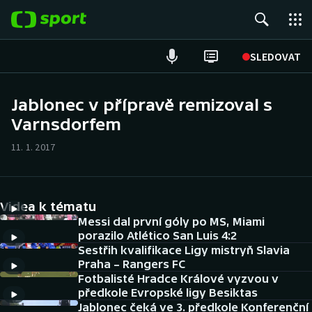
POPULÁRNÍ
SLEDOVAT
Fotbal
Jablonec v přípravě remizoval s
Varnsdorfem
Hokej
11. 1. 2017
Tenis
Atletika
Videa k tématu
Cyklistika
Messi dal první góly po MS, Miami
porazilo Atlético San Luis 4:2
Sestřih kvalifikace Ligy mistryň Slavia
DALŠÍ SPORTY
Praha – Rangers FC
Fotbalisté Hradce Králové vyzvou v
Americký fotbal
NEPŘEHLÉDNĚTE
předkole Evropské ligy Besiktas
Jablonec čeká ve 3. předkole Konferenční