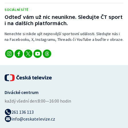
Stolní tenis
SOCIÁLNÍ SÍTĚ
Odteď vám už nic neunikne. Sledujte ČT sport
Triatlon
i na dalších platformách.
Veslování
Nenechte si nikde ujít nejnovější sportovní události. Sledujte nás i
na Facebooku, X, Instagramu, Threads či YouTube a buďte v obraze.
Vodní slalom
Volejbal
Ostatní
Divácké centrum
každý všední den:
8:00—16:00 hodin
261 136 113
info@ceskatelevize.cz