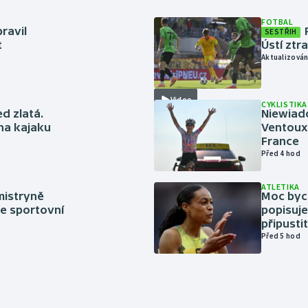
FOTBAL
ravil
SESTŘIH
t
Ústí ztr
Aktualizován
Video
CYKLISTIKA
ed zlatá.
Niewiad
 na kajaku
Ventoux 
France
Před 4 hod
ATLETIKA
mistryně
Moc bych
ze sportovní
popisuje
připustit
Před 5 hod