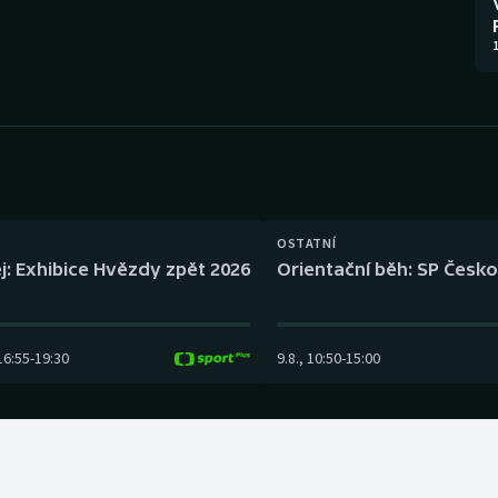
Moderní pětiboj
Triatlon
1
Motorsport
Veslování
Olympijské hry
Vodní slalom
Parasport
Volejbal
Plavání
Ostatní
OSTATNÍ
j: Exhibice Hvězdy zpět 2026
Orientační běh: SP Česko
Plážový volejbal
16:55
-
19:30
9.8.
,
10:50
-
15:00