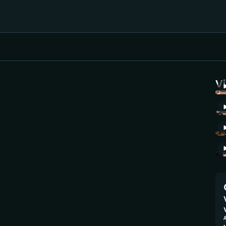
Házená
Ragby
V
Jezdectví
Rychlobruslení
Rychlostní
Judo
kanoistika
Krasobruslení
Short track
Lezení
Sportovní střelba
Lyže a snowboard
Stolní tenis
A