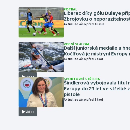
FOTBAL
Liberec díky gólu Dulaye přip
Zbrojovku o neporazitelnos
Aktualizováno před 16 min
VODNÍ SLALOM
Další juniorská medaile a hn
Kočířová je mistryní Evropy
Aktualizováno před 2 hod
Video
SPORTOVNÍ STŘELBA
Šindlerová vybojovala titul 
Evropy do 23 let ve střelbě 
pistole
Aktualizováno před 3 hod
Video