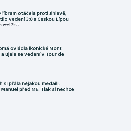
Příbram otáčela proti Jihlavě,
atilo vedení 3:0 s Českou Lípou
o před 3 hod
omá ovládla ikonické Mont
a ujala se vedení v Tour de
 si přála nějakou medaili,
 Manuel před ME. Tlak si nechce