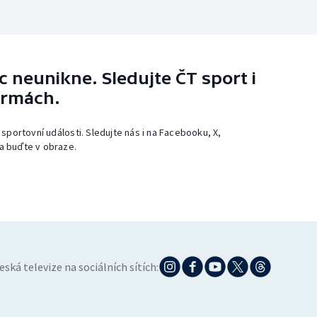
 neunikne. Sledujte ČT sport i
ormách.
 sportovní události. Sledujte nás i na Facebooku, X,
a buďte v obraze.
eská televize na sociálních sítích: