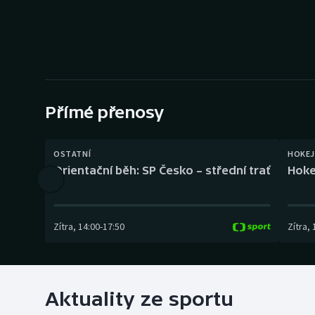
Curling
Dostihy
Florbal
Futsal
Přímé přenosy
Golf
OSTATNÍ
HOKEJ
Orientační běh: SP Česko – střední trať
Hoke
Gymnastika
Zítra
,
14:00
-
17:50
Zítra
,
Aktuality ze sportu