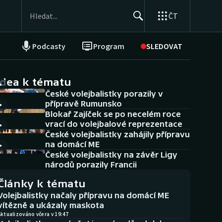
ČT
Podcasty
Program
SLEDOVAT
NEPŘEHLÉDNĚTE
Soutěže
idea k tématu
České volejbalistky porazily v
Historické návraty
přípravě Rumunsko
Blokař Zajíček se po necelém roce
Aplikace ČT sport
vrací do volejbalové reprezentace
České volejbalistky zahájily přípravu
AZ kvíz
na domácí ME
České volejbalistky na závěr Ligy
národů porazily Francii
Články k tématu
Volejbalistky načaly přípravu na domácí ME
vítězně a ukázaly maskota
ktualizováno včera v 19:47