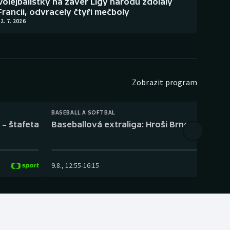
Volejbalistky na závěr Ligy národů zdolaly
Francii, odvracely čtyři mečboly
2. 7. 2026
Zobrazit program
BASEBALL A SOFTBAL
 – štafeta
Baseballová extraliga: Hroši Brno – Eagles
9.8.
,
12:55
-
16:15