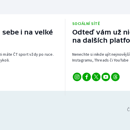
SOCIÁLNÍ SÍTĚ
 sebe i na velké
Odteď vám už nic
na dalších platf
izi máte ČT sport vždy po ruce.
Nenechte si nikde ujít nejnovější
ykoli.
Instagramu, Threads či YouTube 
Č