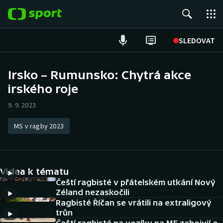
POPULÁRNÍ
SLEDOVAT
Fotbal
Irsko – Rumunsko: Chytrá akce
irského roje
Hokej
9. 9. 2023
Tenis
MS v ragby 2023
Atletika
Cyklistika
Videa k tématu
DALŠÍ SPORTY
Čeští ragbisté v přátelském utkání Nový
Zéland nezaskočili
Ragbisté Říčan se vrátili na extraligový
Americký fotbal
NEPŘEHLÉDNĚTE
trůn