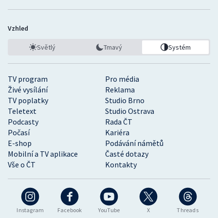
Vzhled
Světlý
Tmavý
Systém
TV program
Pro média
Živé vysílání
Reklama
TV poplatky
Studio Brno
Teletext
Studio Ostrava
Podcasty
Rada ČT
Počasí
Kariéra
E-shop
Podávání námětů
Mobilní a TV aplikace
Časté dotazy
Vše o ČT
Kontakty
Instagram
Facebook
YouTube
X
Threads