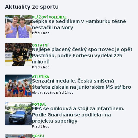
Aktuality ze sportu
Gymnastika
PLÁŽOVÝ VOLEJBAL
Šépka se Sedlákem v Hamburku těsně
nestačili na Nory
Házená
Před 1 hod
Jezdectví
OSTATNÍ
Nejlépe placený český sportovec je opět
Pastrňák, podle Forbesu vydělal 275
Judo
milionů
Před 2 hod
Krasobruslení
ATLETIKA
Senzační medaile. Česká smíšená
štafeta získala na juniorském MS stříbro
Lezení
Aktualizováno před 2 hod
Lyže a snowboard
FOTBAL
FIFA se omlouvá a stojí za Infantinem.
Podle Guardianu se podílela i na
Moderní pětiboj
projektu superligy
Před 3 hod
Motorsport
HOKEJ