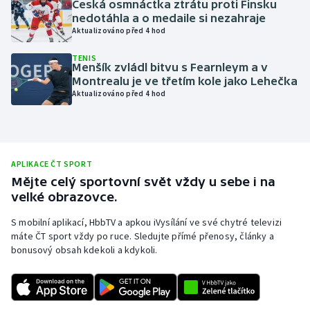
Česká osmnáctka ztrátu proti Finsku
nedotáhla a o medaile si nezahraje
Olympijské hry
Aktualizováno před 4 hod
Parasport
TENIS
Menšík zvládl bitvu s Fearnleym a v
Montrealu je ve třetím kole jako Lehečka
Plavání
Aktualizováno před 4 hod
Plážový volejbal
Ragby
APLIKACE ČT SPORT
Mějte celý sportovní svět vždy u sebe i na
Rychlobruslení
velké obrazovce.
Rychlostní kanoistika
S mobilní aplikací, HbbTV a apkou iVysílání ve své chytré televizi
máte ČT sport vždy po ruce. Sledujte přímé přenosy, články a
bonusový obsah kdekoli a kdykoli.
Short track
Sportovní střelba