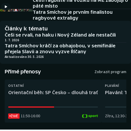
Čeští ragbisté na vozíku na ME zabojují o
Baseball a softbal
Soutěže
páté místo
Tatra Smíchov je prvním finalistou
Basketbal
Historické návraty
ragbyové extraligy
Články k tématu
Biatlon
Aplikace ČT sport
Češi se rvali, na haku i Nový Zéland ale nestačili
1. 7. 2026
Tatra Smíchov kráčí za obhajobou, v semifinále
Boby a skeleton
AZ kvíz
přejela Slavii a znovu vyzve Říčany
Aktualizováno 30. 5. 2026
Box
Přímé přenosy
Zobrazit program
Curling
OSTATNÍ
PLAVÁNÍ
Dostihy
Orientační běh: SP Česko – dlouhá trať
Plavání: TK
Florbal
11:50
-
16:00
Zítra
,
12:30
-
13:
Futsal
ŽIVĚ
Golf