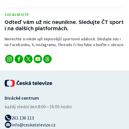
Stolní tenis
SOCIÁLNÍ SÍTĚ
Triatlon
Odteď vám už nic neunikne. Sledujte ČT sport
i na dalších platformách.
Veslování
Nenechte si nikde ujít nejnovější sportovní události. Sledujte nás i
na Facebooku, X, Instagramu, Threads či YouTube a buďte v obraze.
Vodní slalom
Volejbal
Ostatní
Divácké centrum
každý všední den:
8:00—16:00 hodin
261 136 113
info@ceskatelevize.cz