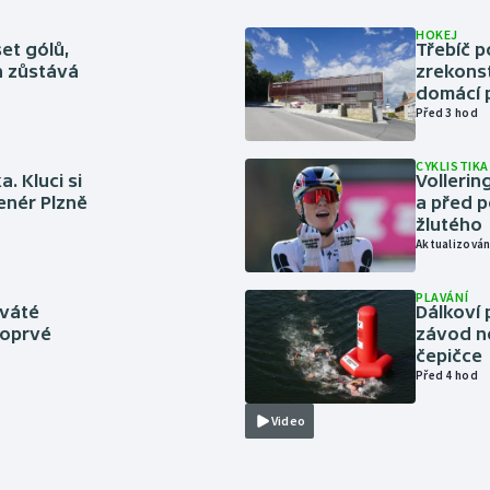
HOKEJ
set gólů,
Třebíč p
ín zůstává
zrekons
domácí p
Před 3 hod
CYKLISTIKA
. Kluci si
Volleri
renér Plzně
a před p
žlutého
Aktualizován
PLAVÁNÍ
eváté
Dálkoví 
poprvé
závod n
čepičce
Před 4 hod
Video