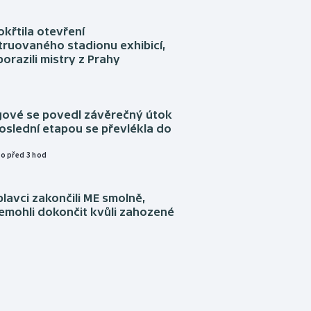
okřtila otevření
truovaného stadionu exhibicí,
orazili mistry z Prahy
ngové se povedl závěrečný útok
oslední etapou se převlékla do
o před 3 hod
plavci zakončili ME smolně,
emohli dokončit kvůli zahozené