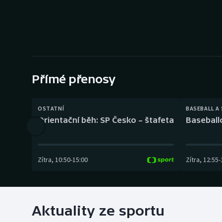
Curling
Dostihy
Florbal
Futsal
Přímé přenosy
Golf
OSTATNÍ
BASEBALL A
Orientační běh: SP Česko – štafeta
Baseball
Gymnastika
Zítra
,
10:50
-
15:00
Zítra
,
12:55
-
Aktuality ze sportu