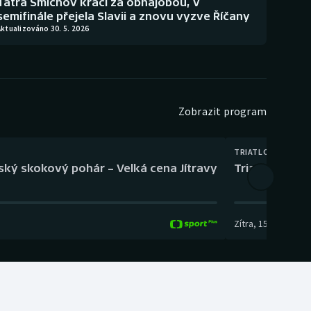
Tatra Smíchov kráčí za obhajobou, v
semifinále přejela Slavii a znovu vyzve Říčany
ktualizováno 30. 5. 2026
Zobrazit program
TRIATLON
eský skokový pohár – Velká cena Jítravy
Triatlon: XTE
Zítra
,
15:00
-
16:10