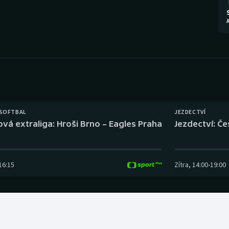
Moderní pětiboj
Triatlon
A
Motorsport
Veslování
Olympijské hry
Vodní slalom
Parasport
Volejbal
Plavání
Ostatní
 SOFTBAL
JEZDECTVÍ
ová extraliga: Hroši Brno – Eagles Praha
Jezdectví: Č
Plážový volejbal
16:15
Zítra
,
14:00
-
19:00