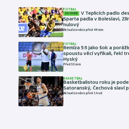
FOTBAL
V Teplicích padlo de
SOUHRN
Sparta padla v Boleslavi, Zl
nulový
Aktualizováno před 44 min
FOTBAL
Remíza 5:5 jako šok a porážka
spoustu věcí vyříkali, řekl t
Hyský
Před 55 min
BASKETBAL
Basketbalistou roku je pod
Satoranský, Čechová slaví 
Aktualizováno před 1 hod