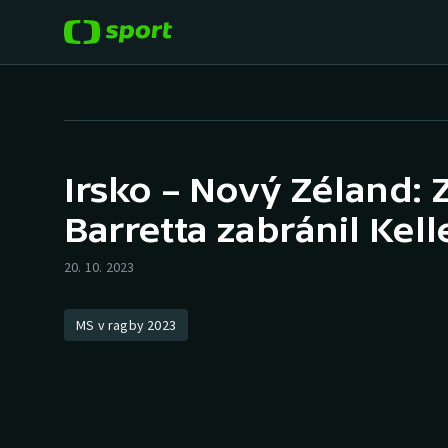
POPULÁRNÍ
DALŠÍ SPORTY
Fotbal
Americký fotbal
Irsko – Nový Zéland: 
Hokej
Baseball a softbal
Barretta zabránil Kel
Tenis
Basketbal
20. 10. 2023
Atletika
Biatlon
MS v ragby 2023
Cyklistika
Boby a skeleton
Box