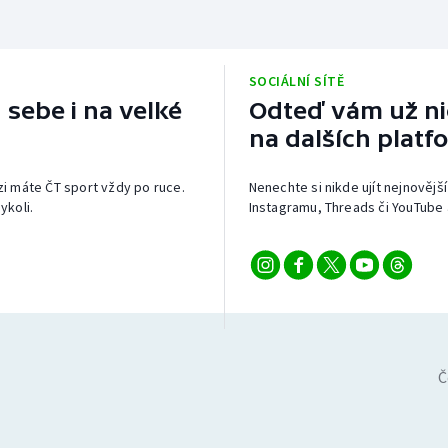
SOCIÁLNÍ SÍTĚ
 sebe i na velké
Odteď vám už nic
na dalších platf
izi máte ČT sport vždy po ruce.
Nenechte si nikde ujít nejnovější
ykoli.
Instagramu, Threads či YouTube 
Č