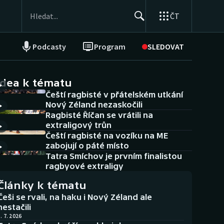
ČT
Podcasty
Program
SLEDOVAT
NEPŘEHLÉDNĚTE
Soutěže
idea k tématu
Čeští ragbisté v přátelském utkání
Historické návraty
Nový Zéland nezaskočili
Ragbisté Říčan se vrátili na
Aplikace ČT sport
extraligový trůn
Čeští ragbisté na vozíku na ME
AZ kvíz
zabojují o páté místo
Tatra Smíchov je prvním finalistou
ragbyové extraligy
Články k tématu
Češi se rvali, na haku i Nový Zéland ale
nestačili
. 7. 2026