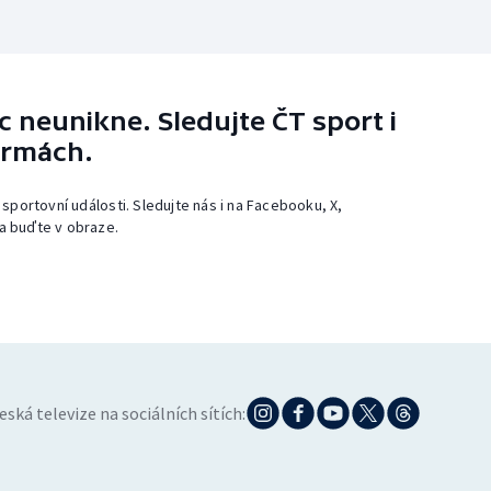
 neunikne. Sledujte ČT sport i
ormách.
 sportovní události. Sledujte nás i na Facebooku, X,
a buďte v obraze.
eská televize na sociálních sítích: