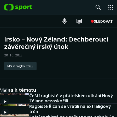
POPULÁRNÍ
SLEDOVAT
Fotbal
Irsko – Nový Zéland: Dechberoucí
závěrečný irský útok
Hokej
20. 10. 2023
Tenis
MS v ragby 2023
Atletika
Cyklistika
Videa k tématu
DALŠÍ SPORTY
Čeští ragbisté v přátelském utkání Nový
Zéland nezaskočili
Ragbisté Říčan se vrátili na extraligový
Americký fotbal
NEPŘEHLÉDNĚTE
trůn