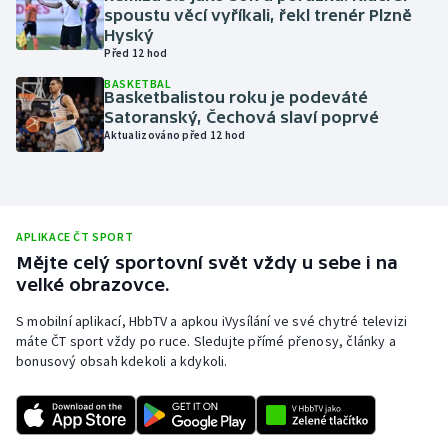
spoustu věcí vyříkali, řekl trenér Plzně
Olympijské hry
Hyský
Před 12 hod
Parasport
BASKETBAL
Basketbalistou roku je podeváté
Satoranský, Čechová slaví poprvé
Plavání
Aktualizováno před 12 hod
Plážový volejbal
Ragby
APLIKACE ČT SPORT
Mějte celý sportovní svět vždy u sebe i na
Rychlobruslení
velké obrazovce.
Rychlostní kanoistika
S mobilní aplikací, HbbTV a apkou iVysílání ve své chytré televizi
máte ČT sport vždy po ruce. Sledujte přímé přenosy, články a
bonusový obsah kdekoli a kdykoli.
Short track
Sportovní střelba