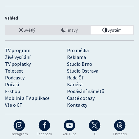
Vzhled
Světlý
Tmavý
Systém
TV program
Pro média
Živé vysílání
Reklama
TV poplatky
Studio Brno
Teletext
Studio Ostrava
Podcasty
Rada ČT
Počasí
Kariéra
E-shop
Podávání námětů
Mobilní a TV aplikace
Časté dotazy
Vše o ČT
Kontakty
Instagram
Facebook
YouTube
X
Threads