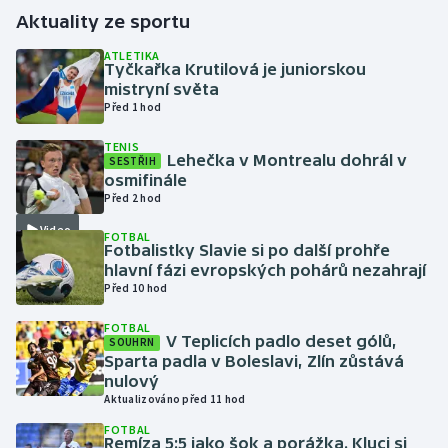
Aktuality ze sportu
Gymnastika
ATLETIKA
Tyčkařka Krutilová je juniorskou
mistryní světa
Házená
Před 1 hod
Jezdectví
TENIS
Lehečka v Montrealu dohrál v
SESTŘIH
osmifinále
Judo
Před 2 hod
Video
Krasobruslení
FOTBAL
Fotbalistky Slavie si po další prohře
hlavní fázi evropských pohárů nezahrají
Lezení
Před 10 hod
FOTBAL
Lyže a snowboard
V Teplicích padlo deset gólů,
SOUHRN
Sparta padla v Boleslavi, Zlín zůstává
Moderní pětiboj
nulový
Aktualizováno před 11 hod
Motorsport
FOTBAL
Remíza 5:5 jako šok a porážka. Kluci si