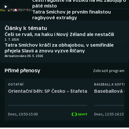
Čeští ragbisté na vozíku na ME zabojují o
Baseball a softbal
Soutěže
páté místo
Tatra Smíchov je prvním finalistou
Basketbal
Historické návraty
ragbyové extraligy
Články k tématu
Biatlon
Aplikace ČT sport
Češi se rvali, na haku i Nový Zéland ale nestačili
1. 7. 2026
Tatra Smíchov kráčí za obhajobou, v semifinále
Boby a skeleton
AZ kvíz
přejela Slavii a znovu vyzve Říčany
Aktualizováno 30. 5. 2026
Box
Přímé přenosy
Zobrazit program
Curling
OSTATNÍ
BASEBALL A SOFTBA
Dostihy
Orientační běh: SP Česko – štafeta
Baseballová ex
Florbal
Dnes
,
10:50
-
15:00
Dnes
,
12:55
-
16:15
Futsal
Golf