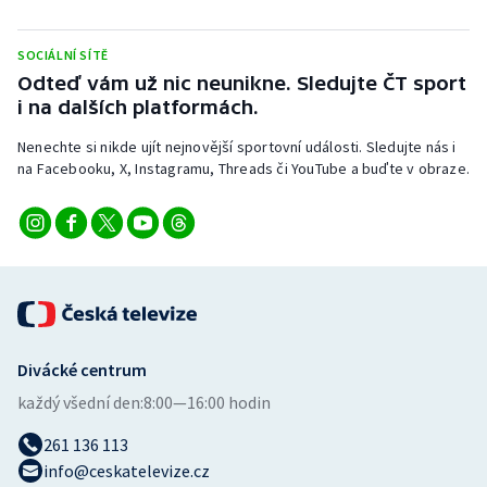
Stolní tenis
SOCIÁLNÍ SÍTĚ
Triatlon
Odteď vám už nic neunikne. Sledujte ČT sport
i na dalších platformách.
Veslování
Nenechte si nikde ujít nejnovější sportovní události. Sledujte nás i
na Facebooku, X, Instagramu, Threads či YouTube a buďte v obraze.
Vodní slalom
Volejbal
Ostatní
Divácké centrum
každý všední den:
8:00—16:00 hodin
261 136 113
info@ceskatelevize.cz