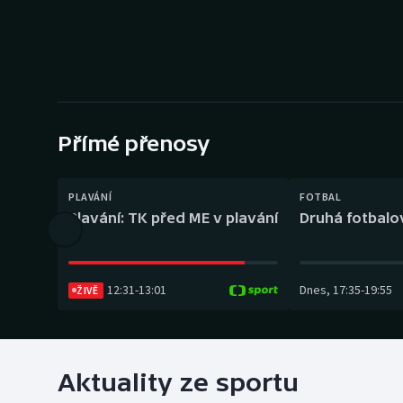
Curling
Dostihy
Florbal
Futsal
Přímé přenosy
Golf
PLAVÁNÍ
FOTBAL
Plavání: TK před ME v plavání
Druhá fotbalov
Gymnastika
12:31
-
13:01
Dnes
,
17:35
-
19:55
ŽIVĚ
Aktuality ze sportu