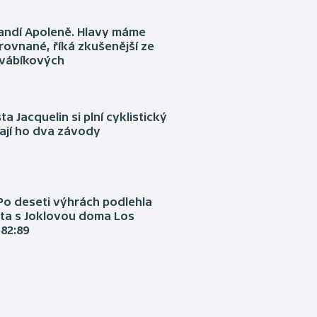
fandí Apoleně. Hlavy máme
rovnané, říká zkušenější ze
Švábíkových
ta Jacquelin si plní cyklistický
ají ho dva závody
Po deseti výhrách podlehla
ta s Joklovou doma Los
82:89