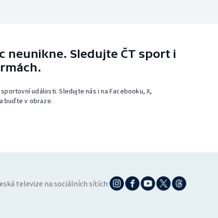
 neunikne. Sledujte ČT sport i
ormách.
 sportovní události. Sledujte nás i na Facebooku, X,
a buďte v obraze.
eská televize na sociálních sítích: