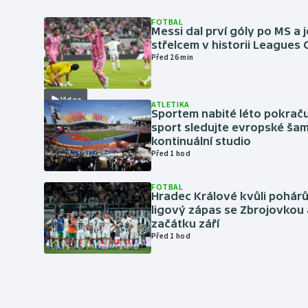
FOTBAL
Messi dal prví góly po MS a j
střelcem v historii Leagues
Před 26 min
Video
ATLETIKA
Sportem nabité léto pokraču
sport sledujte evropské šam
kontinuální studio
Před 1 hod
FOTBAL
Hradec Králové kvůli pohár
ligový zápas se Zbrojovkou 
začátku září
Před 1 hod