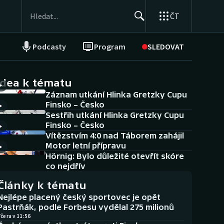
ČT
Podcasty
Program
SLEDOVAT
NEPŘEHLÉDNĚTE
Soutěže
idea k tématu
Záznam utkání Hlinka Gretzky Cupu
Historické návraty
Finsko – Česko
Sestřih utkání Hlinka Gretzky Cupu
Aplikace ČT sport
Finsko – Česko
Vítězstvím 4:0 nad Táborem zahájil
AZ kvíz
Motor letní přípravu
Hörnig: Bylo důležité otevřít skóre
co nejdřív
Články k tématu
Nejlépe placený český sportovec je opět
Pastrňák, podle Forbesu vydělal 275 milionů
čera v 11:56