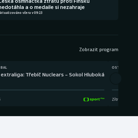
Česká osmnáctka ztrátu proti Finsku
nedotáhla a o medaile si nezahraje
ktualizováno včera v 09:23
Zobrazit program
TBAL
OSTATNÍ
extraliga: Třebíč Nuclears – Sokol Hluboká
Orientační
5
Zítra
,
14:00
-
17