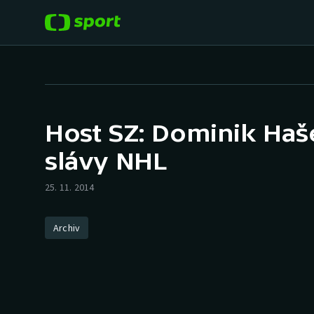
POPULÁRNÍ
DALŠÍ SPORTY
Fotbal
Americký fotbal
Host SZ: Dominik Haš
Hokej
Baseball a softbal
slávy NHL
Tenis
Basketbal
25. 11. 2014
Atletika
Biatlon
Archiv
Cyklistika
Boby a skeleton
Box