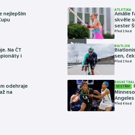
ATLETIKA
e nejlepším
Amálie 
 Cupu
skvěle s
sester 
Před 2 hod
Video
BIATLON
je. Na ČT
Biatlonis
pionáty i
sen, ček
Před 2 hod
BASKETBAL
ům odehraje
SESTŘIH
až na
Minneso
Angeles 
Před 4 hod