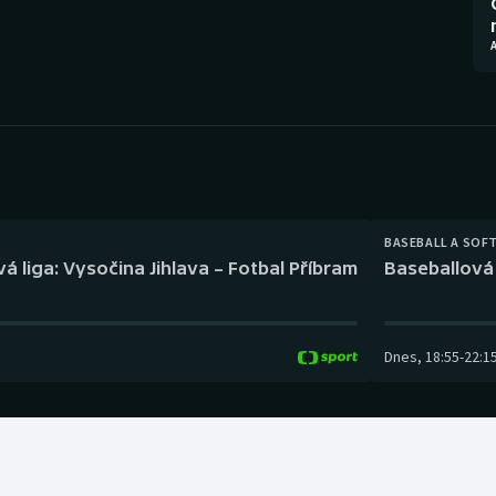
Moderní pětiboj
Triatlon
A
Motorsport
Veslování
Olympijské hry
Vodní slalom
Parasport
Volejbal
Plavání
Ostatní
BASEBALL A SOF
á liga: Vysočina Jihlava – Fotbal Příbram
Baseballová 
Plážový volejbal
Dnes
,
18:55
-
22:1