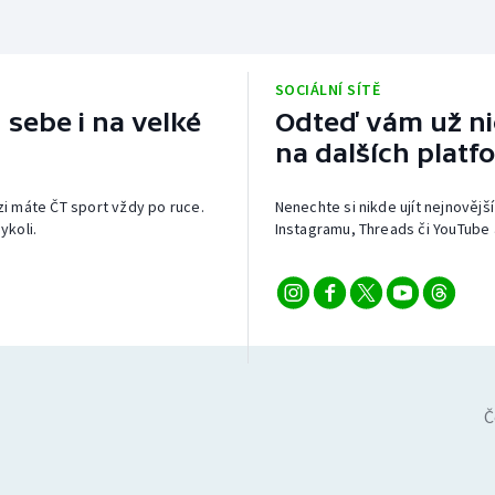
SOCIÁLNÍ SÍTĚ
 sebe i na velké
Odteď vám už nic
na dalších platf
izi máte ČT sport vždy po ruce.
Nenechte si nikde ujít nejnovější
ykoli.
Instagramu, Threads či YouTube 
Č