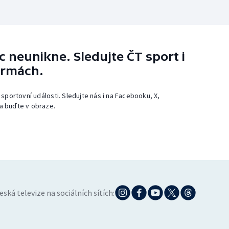
 neunikne. Sledujte ČT sport i
ormách.
 sportovní události. Sledujte nás i na Facebooku, X,
a buďte v obraze.
eská televize na sociálních sítích: