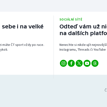
SOCIÁLNÍ SÍTĚ
 sebe i na velké
Odteď vám už nic
na dalších platf
izi máte ČT sport vždy po ruce.
Nenechte si nikde ujít nejnovější
ykoli.
Instagramu, Threads či YouTube 
Č