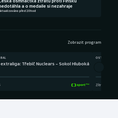
Česká osmnáctka ztrátu proti Finsku
nedotáhla a o medaile si nezahraje
Aktualizováno před 20 hod
Zobrazit program
TBAL
OSTATNÍ
extraliga: Třebíč Nuclears – Sokol Hluboká
Orientační
5
Zítra
,
14:00
-
17