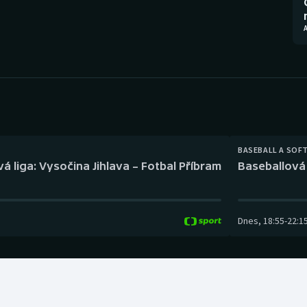
Moderní pětiboj
Triatlon
Motorsport
Veslování
Olympijské hry
Vodní slalom
Parasport
Volejbal
Plavání
Ostatní
BASEBALL A SOF
á liga: Vysočina Jihlava – Fotbal Příbram
Baseballová 
Plážový volejbal
Dnes
,
18:55
-
22:1