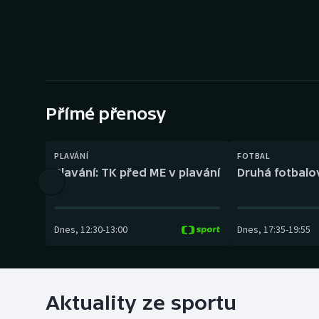
Curling
Dostihy
Florbal
Futsal
Přímé přenosy
Golf
PLAVÁNÍ
FOTBAL
Plavání: TK před ME v plavání
Druhá fotbalov
Gymnastika
Dnes
,
12:30
-
13:00
Dnes
,
17:35
-
19:55
Aktuality ze sportu