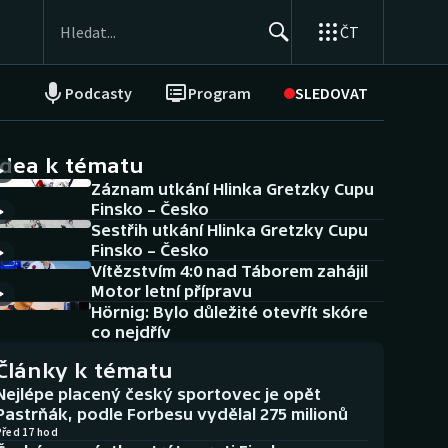
ČT
Podcasty
Program
SLEDOVAT
NEPŘEHLÉDNĚTE
Soutěže
idea k tématu
Záznam utkání Hlinka Gretzky Cupu
Historické návraty
Finsko – Česko
Sestřih utkání Hlinka Gretzky Cupu
Aplikace ČT sport
Finsko – Česko
Vítězstvím 4:0 nad Táborem zahájil
AZ kvíz
Motor letní přípravu
Hörnig: Bylo důležité otevřít skóre
co nejdřív
Články k tématu
Nejlépe placený český sportovec je opět
Pastrňák, podle Forbesu vydělal 275 milionů
Před 17 hod