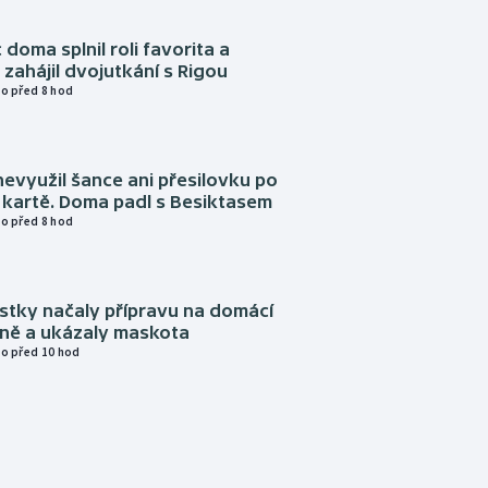
 doma splnil roli favorita a
zahájil dvojutkání s Rigou
o před 8 hod
evyužil šance ani přesilovku po
 kartě. Doma padl s Besiktasem
o před 8 hod
istky načaly přípravu na domácí
zně a ukázaly maskota
o před 10 hod