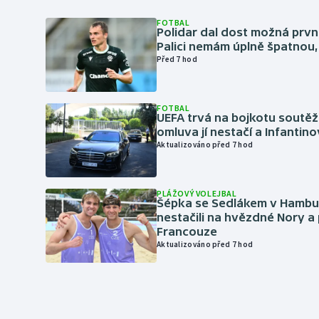
FOTBAL
Polidar dal dost možná první
Palici nemám úplně špatnou, 
Před 7 hod
FOTBAL
UEFA trvá na bojkotu soutěží 
omluva jí nestačí a Infantino
Aktualizováno před 7 hod
PLÁŽOVÝ VOLEJBAL
Šépka se Sedlákem v Hambu
nestačili na hvězdné Nory a 
Francouze
Aktualizováno před 7 hod