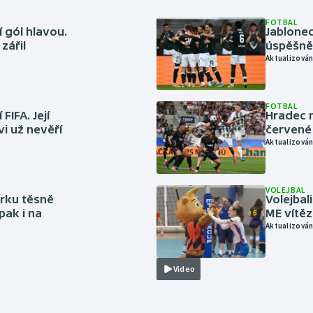
FOTBAL
 gól hlavou.
Jablonec
zářil
úspěšně 
Aktualizován
FOTBAL
FIFA. Její
Hradec n
vi už nevěří
červené
Aktualizován
VOLEJBAL
rku těsně
Volejbal
pak i na
ME vítě
Aktualizován
Video