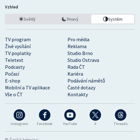
Vzhled
Světlý
Tmavý
Systém
TV program
Pro média
Živé vysílání
Reklama
TV poplatky
Studio Brno
Teletext
Studio Ostrava
Podcasty
Rada ČT
Počasí
Kariéra
E-shop
Podávání námětů
Mobilní a TV aplikace
Časté dotazy
Vše o ČT
Kontakty
Instagram
Facebook
YouTube
X
Threads
© Česká televize