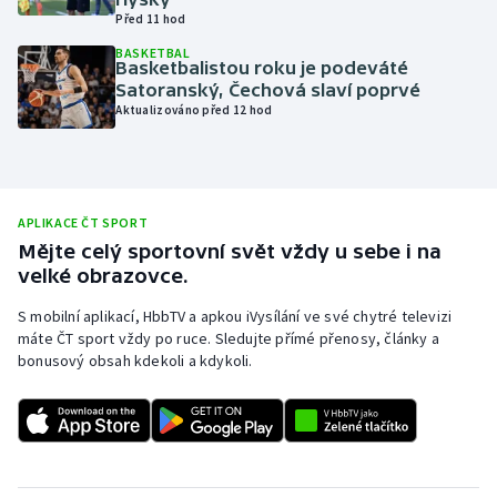
Před 11 hod
Olympijské hry
BASKETBAL
Basketbalistou roku je podeváté
Parasport
Satoranský, Čechová slaví poprvé
Aktualizováno před 12 hod
Plavání
Plážový volejbal
APLIKACE ČT SPORT
Ragby
Mějte celý sportovní svět vždy u sebe i na
velké obrazovce.
Rychlobruslení
S mobilní aplikací, HbbTV a apkou iVysílání ve své chytré televizi
máte ČT sport vždy po ruce. Sledujte přímé přenosy, články a
Rychlostní kanoistika
bonusový obsah kdekoli a kdykoli.
Short track
Sportovní střelba