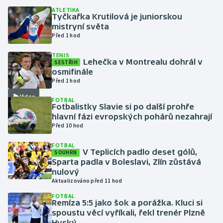
ATLETIKA
Tyčkařka Krutilová je juniorskou
Gymnastika
mistryní světa
Před 1 hod
Házená
TENIS
Lehečka v Montrealu dohrál v
SESTŘIH
Jezdectví
osmifinále
Před 1 hod
Judo
Video
FOTBAL
Fotbalistky Slavie si po další prohře
hlavní fázi evropských pohárů nezahrají
Krasobruslení
Před 10 hod
Lezení
FOTBAL
V Teplicích padlo deset gólů,
SOUHRN
Sparta padla v Boleslavi, Zlín zůstává
Lyže a snowboard
nulový
Aktualizováno před 11 hod
Moderní pětiboj
FOTBAL
Remíza 5:5 jako šok a porážka. Kluci si
spoustu věcí vyříkali, řekl trenér Plzně
Motorsport
Hyský