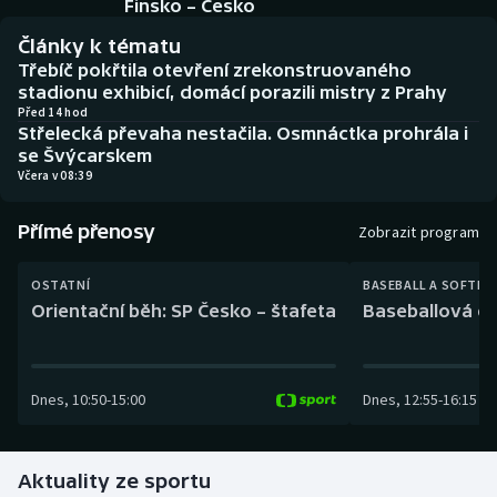
Finsko – Česko
Baseball a softbal
Soutěže
Články k tématu
Basketbal
Historické návraty
Třebíč pokřtila otevření zrekonstruovaného
stadionu exhibicí, domácí porazili mistry z Prahy
Před 14 hod
Biatlon
Aplikace ČT sport
Střelecká převaha nestačila. Osmnáctka prohrála i
se Švýcarskem
Boby a skeleton
AZ kvíz
Včera v 08:39
Box
Přímé přenosy
Zobrazit program
Curling
OSTATNÍ
BASEBALL A SOFTBA
Orientační běh: SP Česko – štafeta
Baseballová ex
Dostihy
Florbal
Dnes
,
10:50
-
15:00
Dnes
,
12:55
-
16:15
Futsal
Aktuality ze sportu
Golf