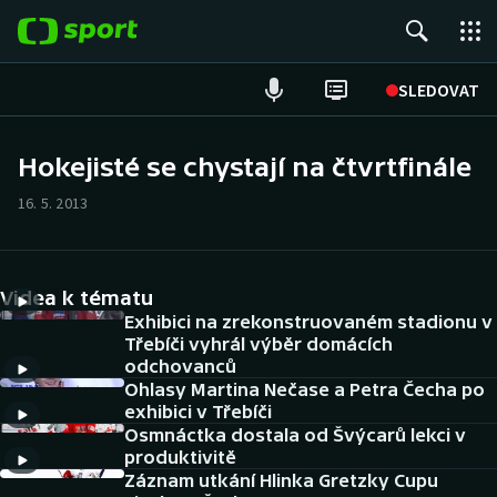
POPULÁRNÍ
SLEDOVAT
Fotbal
Hokejisté se chystají na čtvrtfinále
Hokej
16. 5. 2013
Tenis
Videa k tématu
Atletika
Exhibici na zrekonstruovaném stadionu v
Třebíči vyhrál výběr domácích
Cyklistika
odchovanců
Ohlasy Martina Nečase a Petra Čecha po
DALŠÍ SPORTY
exhibici v Třebíči
Osmnáctka dostala od Švýcarů lekci v
produktivitě
Americký fotbal
NEPŘEHLÉDNĚTE
Záznam utkání Hlinka Gretzky Cupu