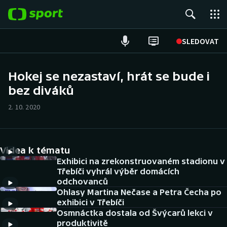
POPULÁRNÍ
SLEDOVAT
Fotbal
Hokej se nezastaví, hrát se bude i
bez diváků
Hokej
2. 10. 2020
Tenis
Atletika
Videa k tématu
Cyklistika
Exhibici na zrekonstruovaném stadionu v
Třebíči vyhrál výběr domácích
odchovanců
DALŠÍ SPORTY
Ohlasy Martina Nečase a Petra Čecha po
exhibici v Třebíči
Americký fotbal
NEPŘEHLÉDNĚTE
Osmnáctka dostala od Švýcarů lekci v
produktivitě