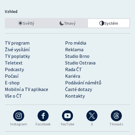
Vzhled
Světlý
Tmavý
Systém
TV program
Pro média
Živé vysílání
Reklama
TV poplatky
Studio Brno
Teletext
Studio Ostrava
Podcasty
Rada ČT
Počasí
Kariéra
E-shop
Podávání námětů
Mobilní a TV aplikace
Časté dotazy
Vše o ČT
Kontakty
Instagram
Facebook
YouTube
X
Threads