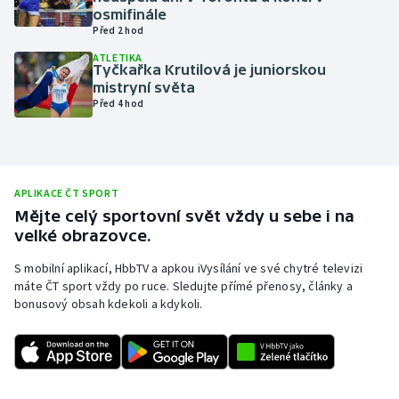
osmifinále
Olympijské hry
Před 2 hod
ATLETIKA
Parasport
Tyčkařka Krutilová je juniorskou
mistryní světa
Před 4 hod
Plavání
Plážový volejbal
APLIKACE ČT SPORT
Ragby
Mějte celý sportovní svět vždy u sebe i na
velké obrazovce.
Rychlobruslení
S mobilní aplikací, HbbTV a apkou iVysílání ve své chytré televizi
Rychlostní kanoistika
máte ČT sport vždy po ruce. Sledujte přímé přenosy, články a
bonusový obsah kdekoli a kdykoli.
Short track
Sportovní střelba