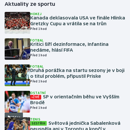
Aktuality ze sportu
Gymnastika
HOKEJ
Kanada deklasovala USA ve finále Hlinka
Gretzky Cupu a vrátila se na trůn
Házená
Před 1 hod
FOTBAL
Jezdectví
Kritici šíří dezinformace, Infantina
nedáme, hlásí FIFA
Judo
Před 1 hod
FOTBAL
Krasobruslení
Druhá porážka na startu sezony je v boji
o titul problém, připustil Priske
Před 1 hod
Lezení
OSTATNÍ
Lyže a snowboard
SP v orientačním běhu ve Vyšším
ŽIVĚ
Brodě
Před 1 hod
Moderní pětiboj
Video
TENIS
Světová jednička Sabalenková
SESTŘIH
Motorsport
neuspěla ani v Torontu a končí v