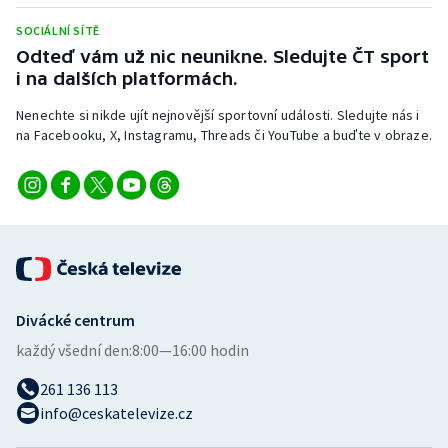
Stolní tenis
SOCIÁLNÍ SÍTĚ
Odteď vám už nic neunikne. Sledujte ČT sport
Triatlon
i na dalších platformách.
Veslování
Nenechte si nikde ujít nejnovější sportovní události. Sledujte nás i
na Facebooku, X, Instagramu, Threads či YouTube a buďte v obraze.
Vodní slalom
Volejbal
Ostatní
Divácké centrum
každý všední den:
8:00—16:00 hodin
261 136 113
info@ceskatelevize.cz