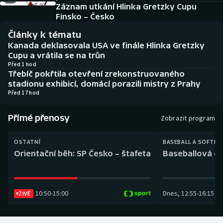
Baseball a softbal
Soutěže
Záznam utkání Hlinka Gretzky Cupu
Finsko – Česko
Basketbal
Historické návraty
Články k tématu
Kanada deklasovala USA ve finále Hlinka Gretzky
Biatlon
Aplikace ČT sport
Cupu a vrátila se na trůn
Před 1 hod
Třebíč pokřtila otevření zrekonstruovaného
Boby a skeleton
AZ kvíz
stadionu exhibicí, domácí porazili mistry z Prahy
Před 17 hod
Box
Přímé přenosy
Zobrazit program
Curling
OSTATNÍ
BASEBALL A SOFTBA
Dostihy
Orientační běh: SP Česko – štafeta
Baseballová ex
Florbal
10:50
-
15:00
Dnes
,
12:55
-
16:15
ŽIVĚ
Futsal
Golf