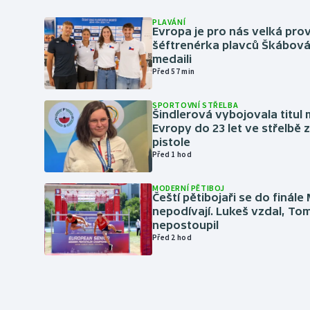
PLAVÁNÍ
Evropa je pro nás velká prov
šéftrenérka plavců Škábová 
medaili
Před 57 min
SPORTOVNÍ STŘELBA
Šindlerová vybojovala titul 
Evropy do 23 let ve střelbě 
pistole
Před 1 hod
MODERNÍ PĚTIBOJ
Čeští pětibojaři se do finále
nepodívají. Lukeš vzdal, To
nepostoupil
Před 2 hod