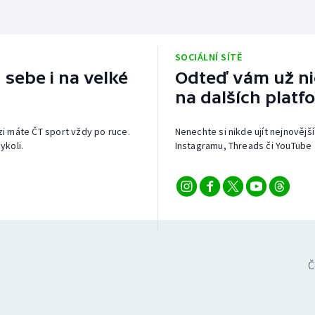
SOCIÁLNÍ SÍTĚ
 sebe i na velké
Odteď vám už nic
na dalších platf
izi máte ČT sport vždy po ruce.
Nenechte si nikde ujít nejnovější
ykoli.
Instagramu, Threads či YouTube 
Č