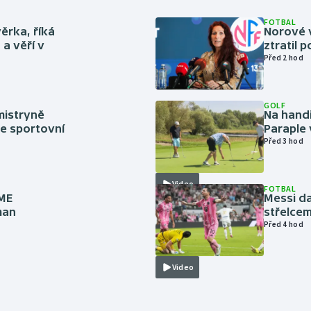
FOTBAL
ěrka, říká
Norové v
a věří v
ztratil 
Před 2 hod
GOLF
mistryně
Na handi
ze sportovní
Paraple 
Před 3 hod
Video
FOTBAL
 ME
Messi da
man
střelcem
Před 4 hod
Video