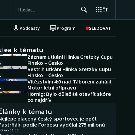
ČT
Podcasty
Program
SLEDOVAT
NEPŘEHLÉDNĚTE
Soutěže
idea k tématu
Záznam utkání Hlinka Gretzky Cupu
Historické návraty
Finsko – Česko
Sestřih utkání Hlinka Gretzky Cupu
Aplikace ČT sport
Finsko – Česko
Vítězstvím 4:0 nad Táborem zahájil
AZ kvíz
Motor letní přípravu
Hörnig: Bylo důležité otevřít skóre
co nejdřív
Články k tématu
Nejlépe placený český sportovec je opět
Pastrňák, podle Forbesu vydělal 275 milionů
čera v 11:56