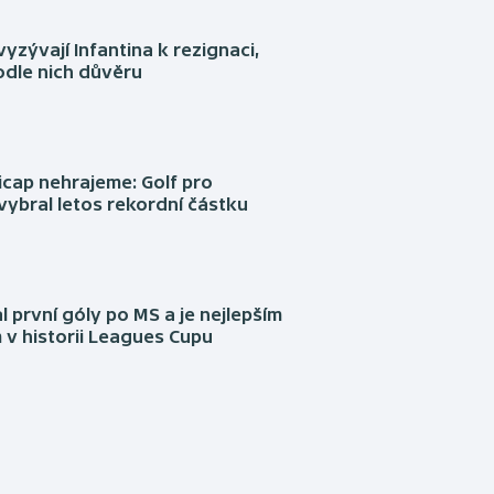
yzývají Infantina k rezignaci,
podle nich důvěru
cap nehrajeme: Golf pro
vybral letos rekordní částku
l první góly po MS a je nejlepším
 v historii Leagues Cupu