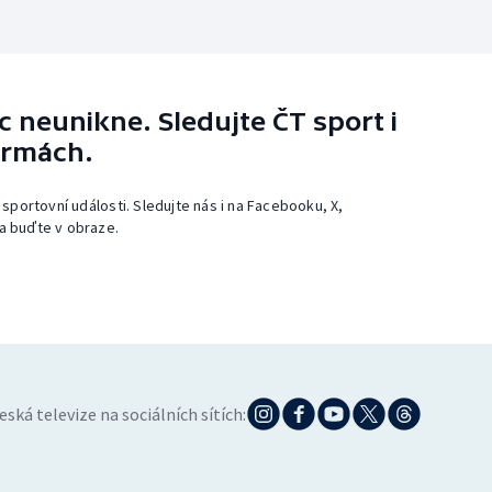
 neunikne. Sledujte ČT sport i
ormách.
 sportovní události. Sledujte nás i na Facebooku, X,
a buďte v obraze.
eská televize na sociálních sítích: