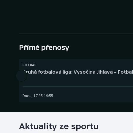
Curling
Dostihy
Florbal
Futsal
Přímé přenosy
Golf
FOTBAL
Druhá fotbalová liga: Vysočina Jihlava – Fotba
Gymnastika
Dnes
,
17:35
-
19:55
Aktuality ze sportu