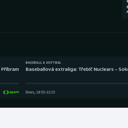
Moderní pětiboj
Triatlon
A
Motorsport
Veslování
Olympijské hry
Vodní slalom
Parasport
Volejbal
Plavání
Ostatní
BASEBALL A SOFTBAL
l Příbram
Baseballová extraliga: Třebíč Nuclears – So
Plážový volejbal
Dnes
,
18:55
-
22:15