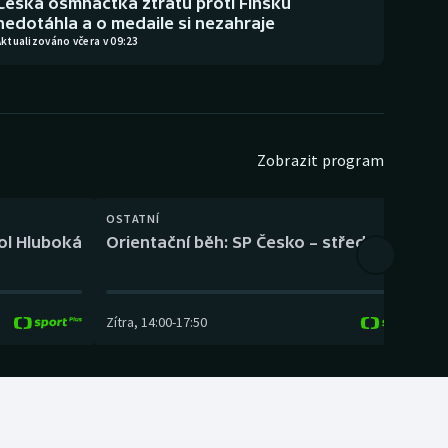
Česká osmnáctka ztrátu proti Finsku
nedotáhla a o medaile si nezahraje
ktualizováno včera v 09:23
Zobrazit program
OSTATNÍ
H
kol Hluboká
Orientační běh: SP Česko – střední trať
H
Zítra
,
14:00
-
17:50
Z