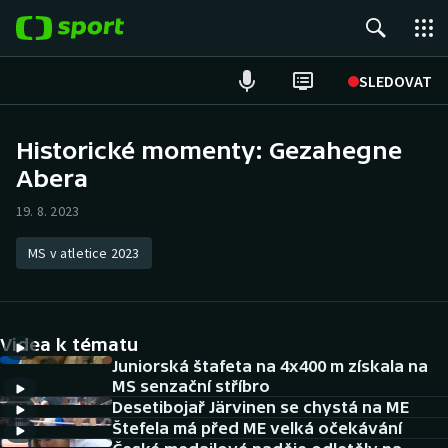
POPULÁRNÍ
SLEDOVAT
Fotbal
Historické momenty: Gezahegne
Abera
Hokej
19. 8. 2023
Tenis
MS v atletice 2023
Atletika
Cyklistika
Videa k tématu
DALŠÍ SPORTY
Juniorská štafeta na 4x400 m získala na
MS senzační stříbro
Desetibojař Järvinen se chystá na ME
Americký fotbal
NEPŘEHLÉDNĚTE
Štefela má před ME velká očekávání