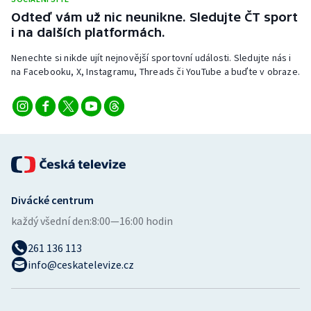
Stolní tenis
Odteď vám už nic neunikne. Sledujte ČT sport
i na dalších platformách.
Triatlon
Nenechte si nikde ujít nejnovější sportovní události. Sledujte nás i
na Facebooku, X, Instagramu, Threads či YouTube a buďte v obraze.
Veslování
Vodní slalom
Volejbal
Ostatní
Divácké centrum
každý všední den:
8:00—16:00 hodin
261 136 113
info@ceskatelevize.cz