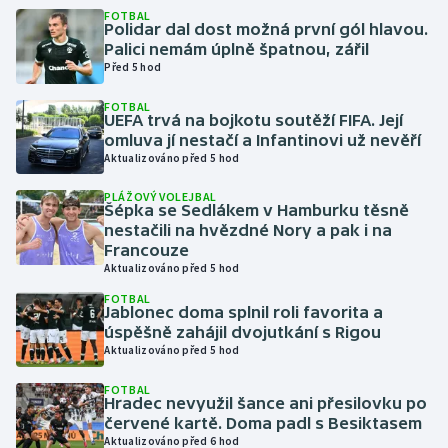
FOTBAL
Polidar dal dost možná první gól hlavou.
Gymnastika
Palici nemám úplně špatnou, zářil
Před 5 hod
Házená
FOTBAL
UEFA trvá na bojkotu soutěží FIFA. Její
omluva jí nestačí a Infantinovi už nevěří
Jezdectví
Aktualizováno před 5 hod
Judo
PLÁŽOVÝ VOLEJBAL
Šépka se Sedlákem v Hamburku těsně
nestačili na hvězdné Nory a pak i na
Krasobruslení
Francouze
Aktualizováno před 5 hod
Lezení
FOTBAL
Jablonec doma splnil roli favorita a
úspěšně zahájil dvojutkání s Rigou
Lyže a snowboard
Aktualizováno před 5 hod
Moderní pětiboj
FOTBAL
Hradec nevyužil šance ani přesilovku po
červené kartě. Doma padl s Besiktasem
Motorsport
Aktualizováno před 6 hod