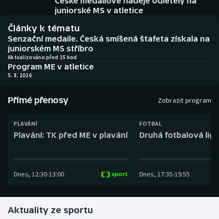
České medailové naděje odletěly na
Baseball a softbal
Soutěže
juniorské MS v atletice
Články k tématu
Basketbal
Historické návraty
Senzační medaile. Česká smíšená štafeta získala na
juniorském MS stříbro
Biatlon
Aplikace ČT sport
Aktualizováno před 15 hod
Program ME v atletice
5. 8. 2026
Boby a skeleton
AZ kvíz
Přímé přenosy
Box
Zobrazit program
Curling
PLAVÁNÍ
FOTBAL
Plavání: TK před ME v plavání
Druhá fotbalová liga
Dostihy
Florbal
Dnes
,
12:30
-
13:00
Dnes
,
17:35
-
19:55
Futsal
Aktuality ze sportu
Golf