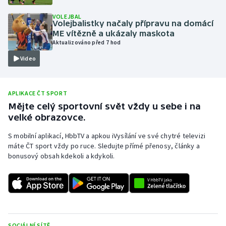
Olympijské hry
VOLEJBAL
Volejbalistky načaly přípravu na domácí
ME vítězně a ukázaly maskota
Parasport
Aktualizováno před 7 hod
Video
Plavání
Plážový volejbal
APLIKACE ČT SPORT
Mějte celý sportovní svět vždy u sebe i na
Ragby
velké obrazovce.
Rychlobruslení
S mobilní aplikací, HbbTV a apkou iVysílání ve své chytré televizi
máte ČT sport vždy po ruce. Sledujte přímé přenosy, články a
bonusový obsah kdekoli a kdykoli.
Rychlostní kanoistika
Short track
Sportovní střelba
SOCIÁLNÍ SÍTĚ