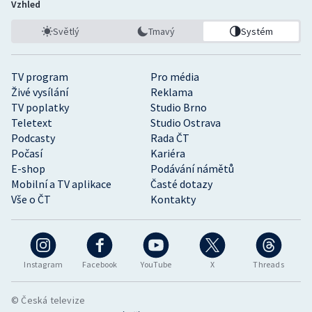
Vzhled
Světlý
Tmavý
Systém
TV program
Pro média
Živé vysílání
Reklama
TV poplatky
Studio Brno
Teletext
Studio Ostrava
Podcasty
Rada ČT
Počasí
Kariéra
E-shop
Podávání námětů
Mobilní a TV aplikace
Časté dotazy
Vše o ČT
Kontakty
Instagram
Facebook
YouTube
X
Threads
© Česká televize