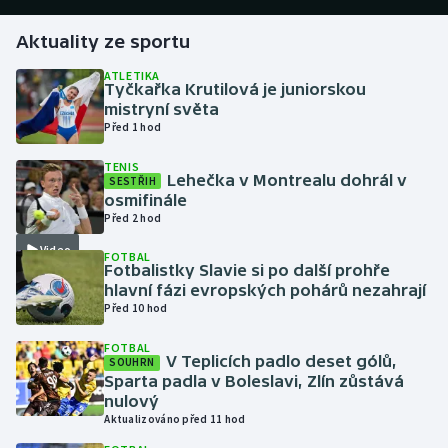
Aktuality ze sportu
Gymnastika
ATLETIKA
Tyčkařka Krutilová je juniorskou
Házená
mistryní světa
Před 1 hod
Jezdectví
TENIS
Lehečka v Montrealu dohrál v
SESTŘIH
Judo
osmifinále
Před 2 hod
Krasobruslení
Video
FOTBAL
Fotbalistky Slavie si po další prohře
Lezení
hlavní fázi evropských pohárů nezahrají
Před 10 hod
Lyže a snowboard
FOTBAL
V Teplicích padlo deset gólů,
SOUHRN
Moderní pětiboj
Sparta padla v Boleslavi, Zlín zůstává
nulový
Aktualizováno před 11 hod
Motorsport