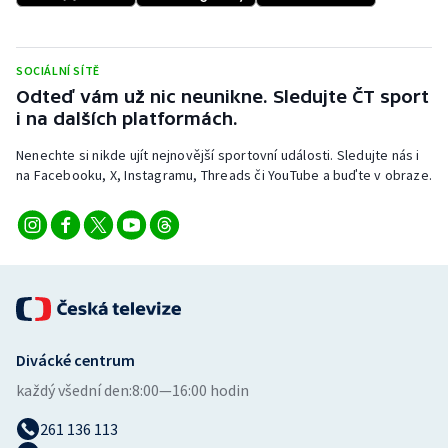
Stolní tenis
Triatlon
SOCIÁLNÍ SÍTĚ
Odteď vám už nic neunikne. Sledujte ČT sport
Veslování
i na dalších platformách.
Nenechte si nikde ujít nejnovější sportovní události. Sledujte nás i
Vodní slalom
na Facebooku, X, Instagramu, Threads či YouTube a buďte v obraze.
Volejbal
Ostatní
Divácké centrum
každý všední den:
8:00—16:00 hodin
261 136 113