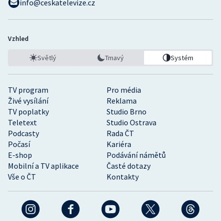
info@ceskatelevize.cz
Vzhled
Světlý
Tmavý
Systém
TV program
Pro média
Živé vysílání
Reklama
TV poplatky
Studio Brno
Teletext
Studio Ostrava
Podcasty
Rada ČT
Počasí
Kariéra
E-shop
Podávání námětů
Mobilní a TV aplikace
Časté dotazy
Vše o ČT
Kontakty