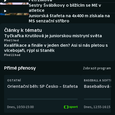
Baseball a softbal
Soutěže
Sestry Švábíkovy o blížícím se ME v
atletice
Basketbal
Historické návraty
Juniorská štafeta na 4x400 m získala na
MS senzační stříbro
Biatlon
Aplikace ČT sport
Články k tématu
Tyčkařka Krutilová je juniorskou mistryní světa
Boby a skeleton
AZ kvíz
Před 1 hod
Kvalifikace a finále v jeden den? Asi si nás pletou s
vícebojaři, rýpl si Staněk
Box
Před 21 hod
Curling
Přímé přenosy
Zobrazit program
Dostihy
OSTATNÍ
BASEBALL A SOFTBA
Orientační běh: SP Česko – štafeta
Baseballová ex
Florbal
Futsal
Dnes
,
10:50
-
15:00
Dnes
,
12:55
-
16:15
Golf