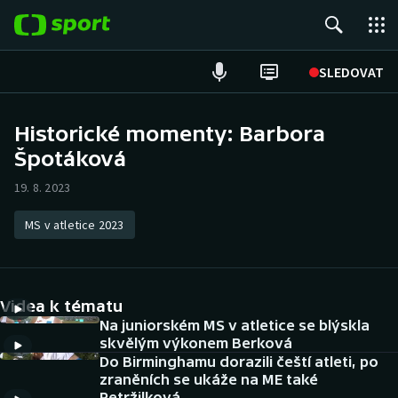
POPULÁRNÍ
SLEDOVAT
Fotbal
Historické momenty: Barbora
Špotáková
Hokej
19. 8. 2023
Tenis
MS v atletice 2023
Atletika
Cyklistika
Videa k tématu
DALŠÍ SPORTY
Na juniorském MS v atletice se blýskla
skvělým výkonem Berková
Do Birminghamu dorazili čeští atleti, po
Americký fotbal
NEPŘEHLÉDNĚTE
zraněních se ukáže na ME také
Petržilková