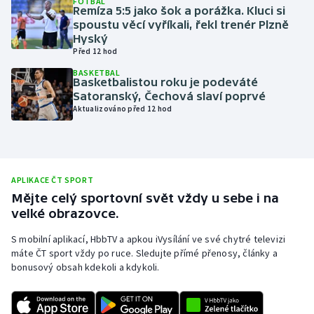
FOTBAL
Remíza 5:5 jako šok a porážka. Kluci si
Olympijské hry
spoustu věcí vyříkali, řekl trenér Plzně
Hyský
Před 12 hod
Parasport
BASKETBAL
Basketbalistou roku je podeváté
Plavání
Satoranský, Čechová slaví poprvé
Aktualizováno před 12 hod
Plážový volejbal
Ragby
APLIKACE ČT SPORT
Rychlobruslení
Mějte celý sportovní svět vždy u sebe i na
velké obrazovce.
Rychlostní kanoistika
S mobilní aplikací, HbbTV a apkou iVysílání ve své chytré televizi
máte ČT sport vždy po ruce. Sledujte přímé přenosy, články a
Short track
bonusový obsah kdekoli a kdykoli.
Sportovní střelba