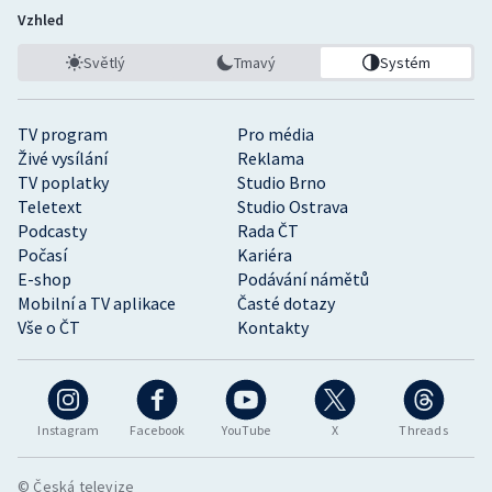
Vzhled
Světlý
Tmavý
Systém
TV program
Pro média
Živé vysílání
Reklama
TV poplatky
Studio Brno
Teletext
Studio Ostrava
Podcasty
Rada ČT
Počasí
Kariéra
E-shop
Podávání námětů
Mobilní a TV aplikace
Časté dotazy
Vše o ČT
Kontakty
Instagram
Facebook
YouTube
X
Threads
© Česká televize