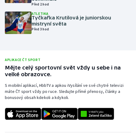
Před 2 hod
Olympijské hry
ATLETIKA
Tyčkařka Krutilová je juniorskou
Parasport
mistryní světa
Před 3 hod
Plavání
Plážový volejbal
APLIKACE ČT SPORT
Ragby
Mějte celý sportovní svět vždy u sebe i na
velké obrazovce.
Rychlobruslení
S mobilní aplikací, HbbTV a apkou iVysílání ve své chytré televizi
máte ČT sport vždy po ruce. Sledujte přímé přenosy, články a
Rychlostní kanoistika
bonusový obsah kdekoli a kdykoli.
Short track
Sportovní střelba