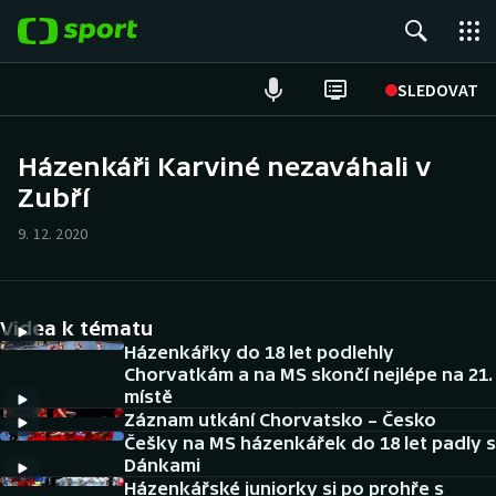
POPULÁRNÍ
SLEDOVAT
Fotbal
Házenkáři Karviné nezaváhali v
Zubří
Hokej
9. 12. 2020
Tenis
Atletika
Videa k tématu
Cyklistika
Házenkářky do 18 let podlehly
Chorvatkám a na MS skončí nejlépe na 21.
místě
DALŠÍ SPORTY
Záznam utkání Chorvatsko – Česko
Češky na MS házenkářek do 18 let padly s
Americký fotbal
NEPŘEHLÉDNĚTE
Dánkami
Házenkářské juniorky si po prohře s