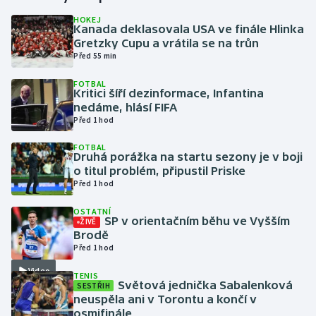
HOKEJ
Kanada deklasovala USA ve finále Hlinka
Gymnastika
Gretzky Cupu a vrátila se na trůn
Před 55 min
Házená
FOTBAL
Kritici šíří dezinformace, Infantina
Jezdectví
nedáme, hlásí FIFA
Před 1 hod
Judo
FOTBAL
Druhá porážka na startu sezony je v boji
Krasobruslení
o titul problém, připustil Priske
Před 1 hod
Lezení
OSTATNÍ
SP v orientačním běhu ve Vyšším
ŽIVĚ
Lyže a snowboard
Brodě
Před 1 hod
Moderní pětiboj
Video
TENIS
Světová jednička Sabalenková
SESTŘIH
neuspěla ani v Torontu a končí v
Motorsport
osmifinále