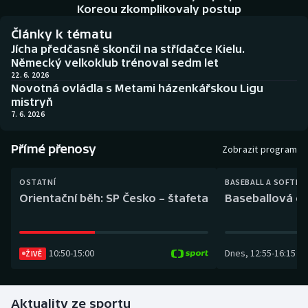
Baseball a softbal
Soutěže
Koreou zkomplikovaly postup
Články k tématu
Basketbal
Historické návraty
Jícha předčasně skončil na střídačce Kielu.
Německý velkoklub trénoval sedm let
Biatlon
Aplikace ČT sport
22. 6. 2026
Novotná ovládla s Metami házenkářskou Ligu
mistryň
Boby a skeleton
AZ kvíz
7. 6. 2026
Box
Přímé přenosy
Zobrazit program
Curling
OSTATNÍ
BASEBALL A SOFTBA
Orientační běh: SP Česko – štafeta
Baseballová ex
Dostihy
Florbal
10:50
-
15:00
Dnes
,
12:55
-
16:15
ŽIVĚ
Futsal
Aktuality ze sportu
Golf