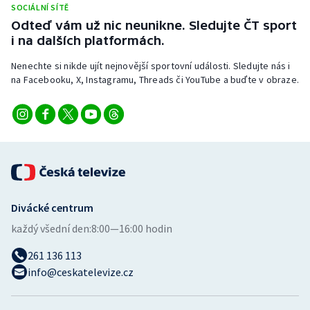
SOCIÁLNÍ SÍTĚ
Stolní tenis
Odteď vám už nic neunikne. Sledujte ČT sport
i na dalších platformách.
Triatlon
Nenechte si nikde ujít nejnovější sportovní události. Sledujte nás i
Veslování
na Facebooku, X, Instagramu, Threads či YouTube a buďte v obraze.
Vodní slalom
Volejbal
Ostatní
Divácké centrum
každý všední den:
8:00—16:00 hodin
261 136 113
info@ceskatelevize.cz