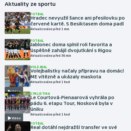
Aktuality ze sportu
Gymnastika
FOTBAL
Hradec nevyužil šance ani přesilovku po
červené kartě. S Besiktasem doma padl
Házená
Aktualizováno před 1 min
FOTBAL
Jezdectví
Jablonec doma splnil roli favorita a
úspěšně zahájil dvojutkání s Rigou
Judo
Aktualizováno před 36 min
VOLEJBAL
Krasobruslení
Volejbalistky načaly přípravu na domácí
ME vítězně a ukázaly maskota
Aktualizováno před 1 hod
Lezení
Video
CYKLISTIKA
Lyže a snowboard
Le Courtová-Pienaarová vyhrála po
pádu 6. etapu Tour, Nosková byla v
úniku
Moderní pětiboj
Aktualizováno před 1 hod
Video
FOTBAL
Motorsport
Real dotáhl nejdražší transfer ve své