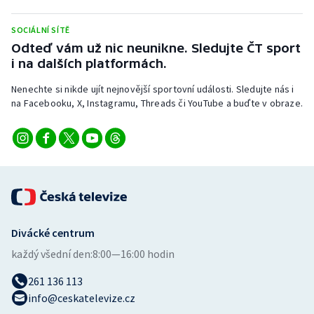
Stolní tenis
SOCIÁLNÍ SÍTĚ
Triatlon
Odteď vám už nic neunikne. Sledujte ČT sport
i na dalších platformách.
Veslování
Nenechte si nikde ujít nejnovější sportovní události. Sledujte nás i
na Facebooku, X, Instagramu, Threads či YouTube a buďte v obraze.
Vodní slalom
Volejbal
Ostatní
Divácké centrum
každý všední den:
8:00—16:00 hodin
261 136 113
info@ceskatelevize.cz