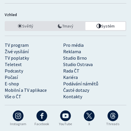
Vzhled
Světlý
Tmavý
Systém
TV program
Pro média
Živé vysílání
Reklama
TV poplatky
Studio Brno
Teletext
Studio Ostrava
Podcasty
Rada ČT
Počasí
Kariéra
E-shop
Podávání námětů
Mobilní a TV aplikace
Časté dotazy
Vše o ČT
Kontakty
Instagram
Facebook
YouTube
X
Threads