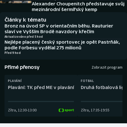
Baseball a softbal
Soutěže
Alexander Choupenitch představuje svůj
mezinárodní šermířský kemp
Basketbal
Historické návraty
Články k tématu
Bronz na úvod SP v orientačním běhu. Rauturier
Biatlon
Aplikace ČT sport
slaví ve Vyšším Brodě navzdory křečím
Aktualizováno před 5 hod
Nejlépe placený český sportovec je opět Pastrňák,
Boby a skeleton
AZ kvíz
podle Forbesu vydělal 275 milionů
Před 9 hod
Box
Přímé přenosy
Zobrazit program
Curling
PLAVÁNÍ
FOTBAL
Dostihy
Plavání: TK před ME v plavání
Druhá fotbalová liga
Florbal
Zítra
,
12:30
-
13:00
Zítra
,
17:35
-
19:55
Futsal
Golf