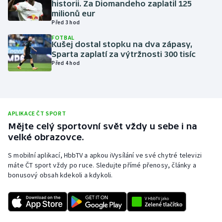
historii. Za Diomandeho zaplatil 125
milionů eur
Olympijské hry
Před 3 hod
Parasport
FOTBAL
Kušej dostal stopku na dva zápasy,
Sparta zaplatí za výtržnosti 300 tisíc
Plavání
Před 4 hod
Plážový volejbal
Ragby
APLIKACE ČT SPORT
Mějte celý sportovní svět vždy u sebe i na
Rychlobruslení
velké obrazovce.
S mobilní aplikací, HbbTV a apkou iVysílání ve své chytré televizi
Rychlostní kanoistika
máte ČT sport vždy po ruce. Sledujte přímé přenosy, články a
bonusový obsah kdekoli a kdykoli.
Short track
Sportovní střelba