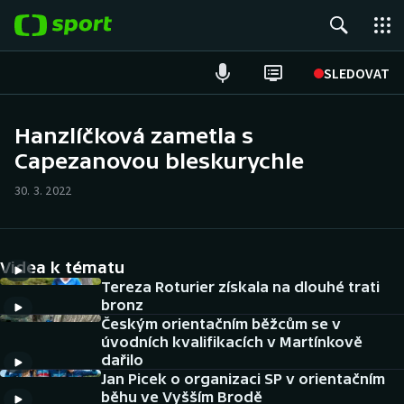
POPULÁRNÍ
SLEDOVAT
Fotbal
Hanzlíčková zametla s
Capezanovou bleskurychle
Hokej
30. 3. 2022
Tenis
Atletika
Videa k tématu
Cyklistika
Tereza Roturier získala na dlouhé trati
bronz
Českým orientačním běžcům se v
DALŠÍ SPORTY
úvodních kvalifikacích v Martínkově
dařilo
Americký fotbal
NEPŘEHLÉDNĚTE
Jan Picek o organizaci SP v orientačním
běhu ve Vyšším Brodě