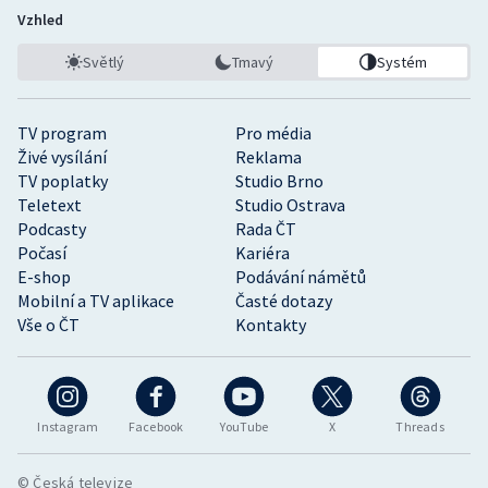
Vzhled
Světlý
Tmavý
Systém
TV program
Pro média
Živé vysílání
Reklama
TV poplatky
Studio Brno
Teletext
Studio Ostrava
Podcasty
Rada ČT
Počasí
Kariéra
E-shop
Podávání námětů
Mobilní a TV aplikace
Časté dotazy
Vše o ČT
Kontakty
Instagram
Facebook
YouTube
X
Threads
© Česká televize