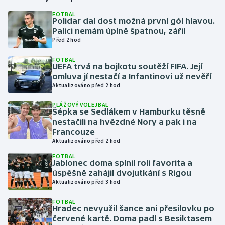
FOTBAL
Polidar dal dost možná první gól hlavou.
Gymnastika
Palici nemám úplně špatnou, zářil
Před 2 hod
Házená
FOTBAL
UEFA trvá na bojkotu soutěží FIFA. Její
Jezdectví
omluva jí nestačí a Infantinovi už nevěří
Aktualizováno před 2 hod
Judo
PLÁŽOVÝ VOLEJBAL
Šépka se Sedlákem v Hamburku těsně
Krasobruslení
nestačili na hvězdné Nory a pak i na
Francouze
Aktualizováno před 2 hod
Lezení
FOTBAL
Jablonec doma splnil roli favorita a
Lyže a snowboard
úspěšně zahájil dvojutkání s Rigou
Aktualizováno před 3 hod
Moderní pětiboj
FOTBAL
Hradec nevyužil šance ani přesilovku po
Motorsport
červené kartě. Doma padl s Besiktasem