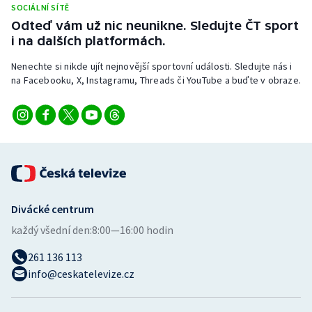
SOCIÁLNÍ SÍTĚ
Stolní tenis
Odteď vám už nic neunikne. Sledujte ČT sport
i na dalších platformách.
Triatlon
Nenechte si nikde ujít nejnovější sportovní události. Sledujte nás i
Veslování
na Facebooku, X, Instagramu, Threads či YouTube a buďte v obraze.
Vodní slalom
Volejbal
Ostatní
Divácké centrum
každý všední den:
8:00—16:00 hodin
261 136 113
info@ceskatelevize.cz