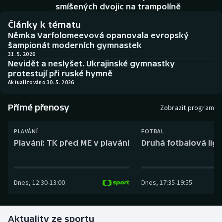
Baseball a softbal
Soutěže
smíšených dvojic na trampolíně
Články k tématu
Basketbal
Historické návraty
Němka Varfolomeevová opanovala evropský
šampionát moderních gymnastek
Biatlon
Aplikace ČT sport
31. 5. 2026
Nevidět a neslyšet. Ukrajinské gymnastky
protestují při ruské hymně
Boby a skeleton
AZ kvíz
Aktualizováno 30. 5. 2026
Box
Přímé přenosy
Zobrazit program
Curling
PLAVÁNÍ
FOTBAL
Plavání: TK před ME v plavání
Druhá fotbalová liga
Dostihy
Florbal
Dnes
,
12:30
-
13:00
Dnes
,
17:35
-
19:55
Futsal
Aktuality ze sportu
Golf