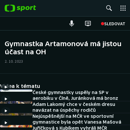
POPULÁRNÍ
SLEDOVAT
Fotbal
Gymnastka Artamonová má jistou
účast na OH
Hokej
2. 10. 2023
Tenis
Atletika
Videa k tématu
Cyklistika
České gymnastky uspěly na SP v
aerobiku v Číně, Juránková má bronz
Adam Lakomý chce v českém dresu
DALŠÍ SPORTY
navázat na úspěchy rodičů
Nejúspěšnější na MČR ve sportovní
Americký fotbal
NEPŘEHLÉDNĚTE
gymnastice byla opět Vanesa Mašová
Juříčková s Kubíkem vyhráli MČR