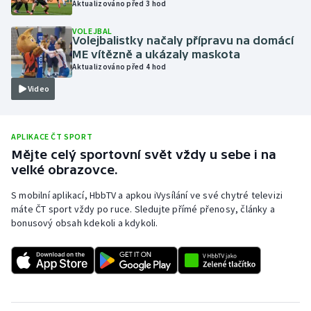
Aktualizováno před 3 hod
Olympijské hry
VOLEJBAL
Volejbalistky načaly přípravu na domácí
Parasport
ME vítězně a ukázaly maskota
Aktualizováno před 4 hod
Plavání
Video
Plážový volejbal
APLIKACE ČT SPORT
Ragby
Mějte celý sportovní svět vždy u sebe i na
velké obrazovce.
Rychlobruslení
S mobilní aplikací, HbbTV a apkou iVysílání ve své chytré televizi
máte ČT sport vždy po ruce. Sledujte přímé přenosy, články a
Rychlostní kanoistika
bonusový obsah kdekoli a kdykoli.
Short track
Sportovní střelba