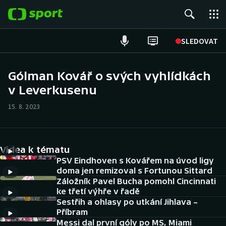
POPULÁRNÍ
SLEDOVAT
Fotbal
Gólman Kovář o svých vyhlídkách
v Leverkusenu
Hokej
15. 8. 2023
Tenis
Atletika
Videa k tématu
Cyklistika
PSV Eindhoven s Kovářem na úvod ligy
doma jen remizoval s Fortunou Sittard
Záložník Pavel Bucha pomohl Cincinnati
DALŠÍ SPORTY
ke třetí výhře v řadě
Sestřih a ohlasy po utkání Jihlava –
Americký fotbal
NEPŘEHLÉDNĚTE
Příbram
Messi dal první góly po MS, Miami