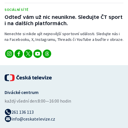
Stolní tenis
SOCIÁLNÍ SÍTĚ
Odteď vám už nic neunikne. Sledujte ČT sport
Triatlon
i na dalších platformách.
Veslování
Nenechte si nikde ujít nejnovější sportovní události. Sledujte nás i
na Facebooku, X, Instagramu, Threads či YouTube a buďte v obraze.
Vodní slalom
Volejbal
Ostatní
Divácké centrum
každý všední den:
8:00—16:00 hodin
261 136 113
info@ceskatelevize.cz