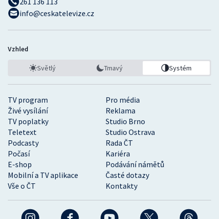
261 136 113
info@ceskatelevize.cz
Vzhled
Světlý
Tmavý
Systém
TV program
Pro média
Živé vysílání
Reklama
TV poplatky
Studio Brno
Teletext
Studio Ostrava
Podcasty
Rada ČT
Počasí
Kariéra
E-shop
Podávání námětů
Mobilní a TV aplikace
Časté dotazy
Vše o ČT
Kontakty