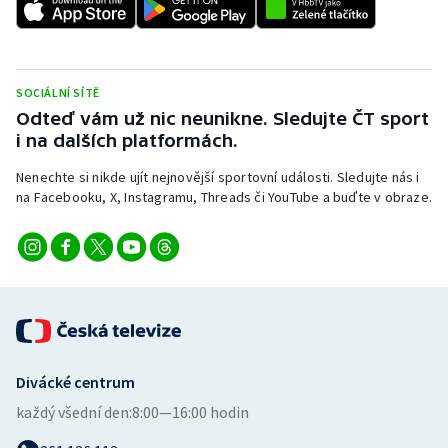
Stolní tenis
Triatlon
SOCIÁLNÍ SÍTĚ
Veslování
Odteď vám už nic neunikne. Sledujte ČT sport
i na dalších platformách.
Vodní slalom
Nenechte si nikde ujít nejnovější sportovní události. Sledujte nás i
na Facebooku, X, Instagramu, Threads či YouTube a buďte v obraze.
Volejbal
Ostatní
Divácké centrum
každý všední den:
8:00—16:00 hodin