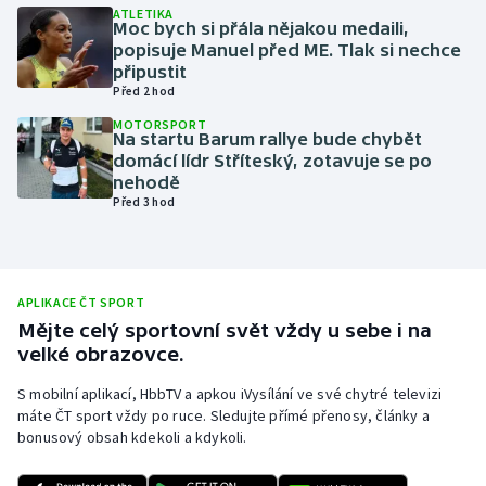
ATLETIKA
Moc bych si přála nějakou medaili,
Olympijské hry
popisuje Manuel před ME. Tlak si nechce
připustit
Parasport
Před 2 hod
MOTORSPORT
Plavání
Na startu Barum rallye bude chybět
domácí lídr Stříteský, zotavuje se po
nehodě
Plážový volejbal
Před 3 hod
Ragby
Rychlobruslení
APLIKACE ČT SPORT
Mějte celý sportovní svět vždy u sebe i na
Rychlostní kanoistika
velké obrazovce.
S mobilní aplikací, HbbTV a apkou iVysílání ve své chytré televizi
Short track
máte ČT sport vždy po ruce. Sledujte přímé přenosy, články a
bonusový obsah kdekoli a kdykoli.
Sportovní střelba