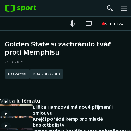
POPULÁRNÍ
SLEDOVAT
Fotbal
Golden State si zachránilo tvář
proti Memphisu
Hokej
28. 3. 2019
Tenis
Basketbal
NBA 2018/2019
Atletika
Cyklistika
Videa k tématu
DALŠÍ SPORTY
Eliška Hamzová má nové příjmení i
smlouvu
Krejčí pořádá kemp pro mladé
Americký fotbal
NEPŘEHLÉDNĚTE
basketbalisty