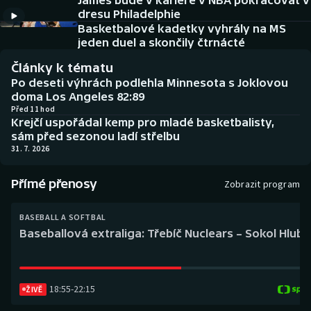
James bude v kariéře v NBA pokračovat v
Baseball a softbal
Soutěže
dresu Philadelphie
Basketbalové kadetky vyhrály na MS
Basketbal
Historické návraty
jeden duel a skončily čtrnácté
Články k tématu
Biatlon
Aplikace ČT sport
Po deseti výhrách podlehla Minnesota s Joklovou
doma Los Angeles 82:89
Boby a skeleton
AZ kvíz
Před 11 hod
Krejčí uspořádal kemp pro mladé basketbalisty,
sám před sezonou ladí střelbu
Box
31. 7. 2026
Curling
Přímé přenosy
Zobrazit program
Dostihy
BASEBALL A SOFTBAL
Baseballová extraliga: Třebíč Nuclears – Sokol Hlub
Florbal
Futsal
18:55
-
22:15
ŽIVĚ
Golf