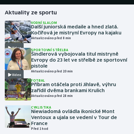
Aktuality ze sportu
Gymnastika
VODNÍ SLALOM
Další juniorská medaile a hned zlatá.
Házená
Kočířová je mistryní Evropy na kajaku
Aktualizováno před 8 min
Jezdectví
Video
SPORTOVNÍ STŘELBA
Šindlerová vybojovala titul mistryně
Judo
Evropy do 23 let ve střelbě ze sportovní
pistole
Krasobruslení
Aktualizováno před 20 min
Video
FOTBAL
Příbram otáčela proti Jihlavě, výhru
Lezení
zařídil dvěma brankami Krulich
Aktualizováno před 28 min
Lyže a snowboard
CYKLISTIKA
Niewiadomá ovládla ikonické Mont
Moderní pětiboj
Ventoux a ujala se vedení v Tour de
France
Motorsport
Před 1 hod