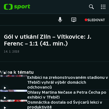
POPULÁRNÍ
SLEDOVAT
Fotbal
Gól v utkání Zlín – Vítkovice: J.
Ferenc – 1:1 (41. min.)
Hokej
14. 1. 2018
Tenis
Atletika
Videa k tématu
Cyklistika
Exhibici na zrekonstruovaném stadionu v
Třebíči vyhrál výběr domácích
odchovanců
DALŠÍ SPORTY
Ohlasy Martina Nečase a Petra Čecha po
exhibici v Třebíči
Americký fotbal
NEPŘEHLÉDNĚTE
Osmnáctka dostala od Švýcarů lekci v
produktivitě