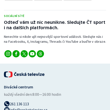
Stolní tenis
Triatlon
SOCIÁLNÍ SÍTĚ
Odteď vám už nic neunikne. Sledujte ČT sport
Veslování
i na dalších platformách.
Nenechte si nikde ujít nejnovější sportovní události. Sledujte nás i
Vodní slalom
na Facebooku, X, Instagramu, Threads či YouTube a buďte v obraze.
Volejbal
Ostatní
Divácké centrum
každý všední den:
8:00—16:00 hodin
261 136 113
info@ceskatelevize.cz