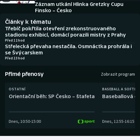
Baseball a softbal
Soutěže
Záznam utkání Hlinka Gretzky Cupu
Finsko – Česko
Basketbal
Historické návraty
Články k tématu
Třebíč pokřtila otevření zrekonstruovaného
Biatlon
Aplikace ČT sport
stadionu exhibicí, domácí porazili mistry z Prahy
Před 12 hod
Střelecká převaha nestačila. Osmnáctka prohrála i
Boby a skeleton
AZ kvíz
se Švýcarskem
Před 23 hod
Box
Přímé přenosy
Zobrazit program
Curling
OSTATNÍ
BASEBALL A SOFTBA
Dostihy
Orientační běh: SP Česko – štafeta
Baseballová ex
Florbal
Dnes
,
10:50
-
15:00
Dnes
,
12:55
-
16:15
Futsal
Golf