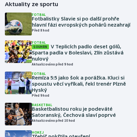
Aktuality ze sportu
Gymnastika
FOTBAL
Fotbalistky Slavie si po další prohře
hlavní fázi evropských pohárů nezahrají
Házená
Před 8 hod
FOTBAL
Jezdectví
V Teplicích padlo deset gólů,
SOUHRN
Sparta padla v Boleslavi, Zlín zůstává
Judo
nulový
Aktualizováno před 9 hod
Krasobruslení
FOTBAL
Remíza 5:5 jako šok a porážka. Kluci si
spoustu věcí vyříkali, řekl trenér Plzně
Lezení
Hyský
Před 9 hod
Lyže a snowboard
BASKETBAL
Basketbalistou roku je podeváté
Satoranský, Čechová slaví poprvé
Moderní pětiboj
Aktualizováno před 10 hod
Motorsport
HOKEJ
Třebíč pokřtila otevření