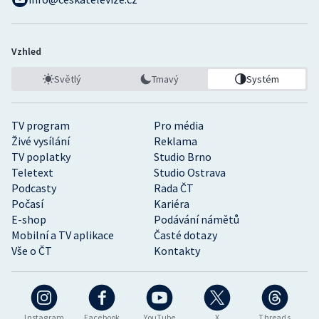
Vzhled
Světlý
Tmavý
Systém
TV program
Pro média
Živé vysílání
Reklama
TV poplatky
Studio Brno
Teletext
Studio Ostrava
Podcasty
Rada ČT
Počasí
Kariéra
E-shop
Podávání námětů
Mobilní a TV aplikace
Časté dotazy
Vše o ČT
Kontakty
Instagram
Facebook
YouTube
X
Threads