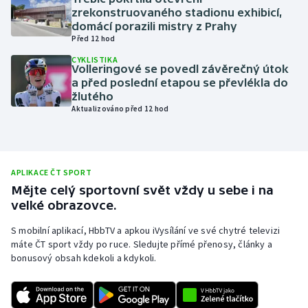
zrekonstruovaného stadionu exhibicí,
Olympijské hry
domácí porazili mistry z Prahy
Před 12 hod
Parasport
CYKLISTIKA
Volleringové se povedl závěrečný útok
a před poslední etapou se převlékla do
Plavání
žlutého
Aktualizováno před 12 hod
Plážový volejbal
Ragby
APLIKACE ČT SPORT
Rychlobruslení
Mějte celý sportovní svět vždy u sebe i na
velké obrazovce.
Rychlostní kanoistika
S mobilní aplikací, HbbTV a apkou iVysílání ve své chytré televizi
máte ČT sport vždy po ruce. Sledujte přímé přenosy, články a
Short track
bonusový obsah kdekoli a kdykoli.
Sportovní střelba