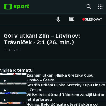
POPULÁRNÍ
SLEDOVAT
Fotbal
Gól v utkání Zlín – Litvínov:
Trávníček - 2:1 (26. min.)
Hokej
31. 10. 2018
Tenis
Atletika
Videa k tématu
Cyklistika
Záznam utkání Hlinka Gretzky Cupu
Finsko – Česko
Sestřih utkání Hlinka Gretzky Cupu Finsko
DALŠÍ SPORTY
– Česko
Vítězstvím 4:0 nad Táborem zahájil Motor
Americký fotbal
NEPŘEHLÉDNĚTE
letní přípravu
Hörnig: Bylo důležité otevřít skóre co