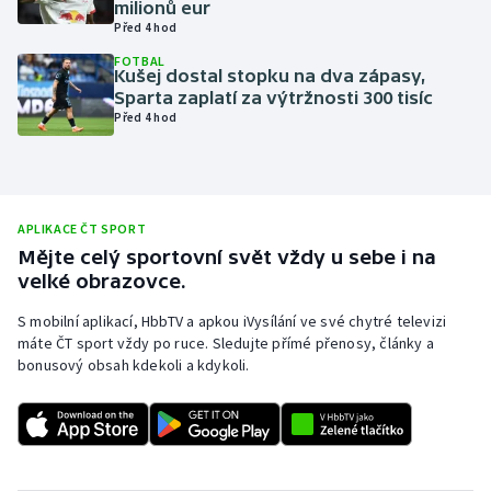
milionů eur
Před 4 hod
Olympijské hry
FOTBAL
Kušej dostal stopku na dva zápasy,
Parasport
Sparta zaplatí za výtržnosti 300 tisíc
Před 4 hod
Plavání
Plážový volejbal
APLIKACE ČT SPORT
Ragby
Mějte celý sportovní svět vždy u sebe i na
velké obrazovce.
Rychlobruslení
S mobilní aplikací, HbbTV a apkou iVysílání ve své chytré televizi
máte ČT sport vždy po ruce. Sledujte přímé přenosy, články a
Rychlostní kanoistika
bonusový obsah kdekoli a kdykoli.
Short track
Sportovní střelba