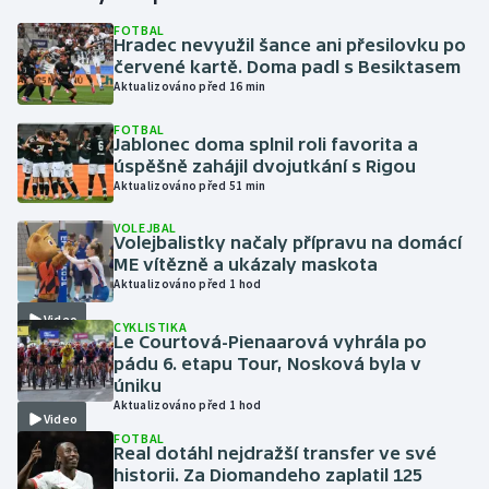
FOTBAL
Hradec nevyužil šance ani přesilovku po
Gymnastika
červené kartě. Doma padl s Besiktasem
Aktualizováno před 16 min
Házená
FOTBAL
Jablonec doma splnil roli favorita a
Jezdectví
úspěšně zahájil dvojutkání s Rigou
Aktualizováno před 51 min
Judo
VOLEJBAL
Volejbalistky načaly přípravu na domácí
Krasobruslení
ME vítězně a ukázaly maskota
Aktualizováno před 1 hod
Lezení
Video
CYKLISTIKA
Le Courtová-Pienaarová vyhrála po
Lyže a snowboard
pádu 6. etapu Tour, Nosková byla v
úniku
Aktualizováno před 1 hod
Moderní pětiboj
Video
FOTBAL
Real dotáhl nejdražší transfer ve své
Motorsport
historii. Za Diomandeho zaplatil 125