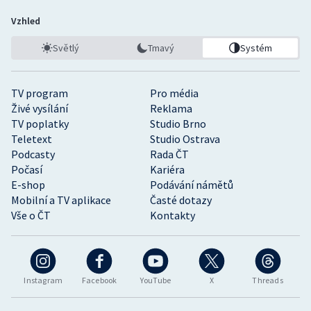
Vzhled
Světlý
Tmavý
Systém
TV program
Pro média
Živé vysílání
Reklama
TV poplatky
Studio Brno
Teletext
Studio Ostrava
Podcasty
Rada ČT
Počasí
Kariéra
E-shop
Podávání námětů
Mobilní a TV aplikace
Časté dotazy
Vše o ČT
Kontakty
Instagram
Facebook
YouTube
X
Threads