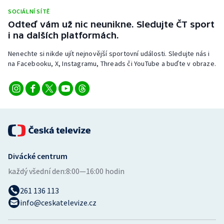
Stolní tenis
SOCIÁLNÍ SÍTĚ
Odteď vám už nic neunikne. Sledujte ČT sport
Triatlon
i na dalších platformách.
Nenechte si nikde ujít nejnovější sportovní události. Sledujte nás i
Veslování
na Facebooku, X, Instagramu, Threads či YouTube a buďte v obraze.
Vodní slalom
Volejbal
Ostatní
Divácké centrum
každý všední den:
8:00—16:00 hodin
261 136 113
info@ceskatelevize.cz