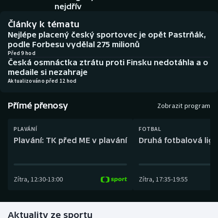
Baseball a softbal
Soutěže
nejdřív
Články k tématu
Basketbal
Historické návraty
Nejlépe placený český sportovec je opět Pastrňák,
podle Forbesu vydělal 275 milionů
Biatlon
Aplikace ČT sport
Před 9 hod
Česká osmnáctka ztrátu proti Finsku nedotáhla a o
medaile si nezahraje
Boby a skeleton
AZ kvíz
Aktualizováno před 12 hod
Box
Přímé přenosy
Zobrazit program
Curling
PLAVÁNÍ
FOTBAL
Plavání: TK před ME v plavání
Druhá fotbalová liga
Dostihy
Florbal
Zítra
,
12:30
-
13:00
Zítra
,
17:35
-
19:55
Futsal
Aktuality ze sportu
Golf