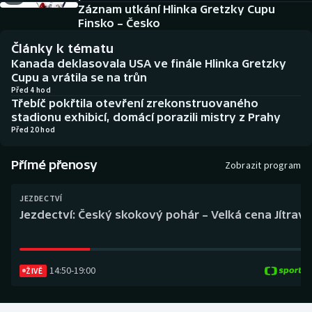
Baseball a softbal
Soutěže
Záznam utkání Hlinka Gretzky Cupu
Finsko – Česko
Basketbal
Historické návraty
Články k tématu
Kanada deklasovala USA ve finále Hlinka Gretzky
Biatlon
Aplikace ČT sport
Cupu a vrátila se na trůn
Před 4 hod
Třebíč pokřtila otevření zrekonstruovaného
Boby a skeleton
AZ kvíz
stadionu exhibicí, domácí porazili mistry z Prahy
Před 20 hod
Box
Přímé přenosy
Zobrazit program
Curling
JEZDECTVÍ
Dostihy
Jezdectví: Český skokový pohár – Velká cena Jítravy
Florbal
14:50
-
19:00
ŽIVĚ
Futsal
Golf