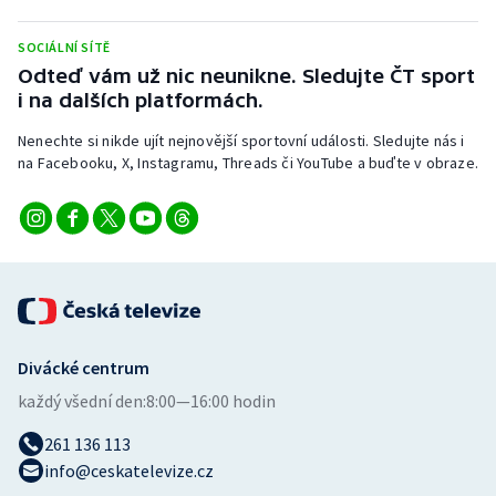
Stolní tenis
SOCIÁLNÍ SÍTĚ
Triatlon
Odteď vám už nic neunikne. Sledujte ČT sport
i na dalších platformách.
Veslování
Nenechte si nikde ujít nejnovější sportovní události. Sledujte nás i
na Facebooku, X, Instagramu, Threads či YouTube a buďte v obraze.
Vodní slalom
Volejbal
Ostatní
Divácké centrum
každý všední den:
8:00—16:00 hodin
261 136 113
info@ceskatelevize.cz