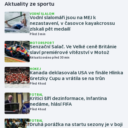
Aktuality ze sportu
Gymnastika
VODNÍ SLALOM
Vodní slalomáři jsou na MEJ k
nezastavení, v časovce kayakcrossu
Házená
získali pět medailí
Před 3 min
Jezdectví
MOTORSPORT
Senzační Salač. Ve Velké ceně Británie
slaví premiérové vítězství v Moto2
Judo
Aktualizováno před 30 min
Krasobruslení
HOKEJ
Kanada deklasovala USA ve finále Hlinka
Gretzky Cupu a vrátila se na trůn
Lezení
Před 4 hod
FOTBAL
Lyže a snowboard
Kritici šíří dezinformace, Infantina
nedáme, hlásí FIFA
Moderní pětiboj
Před 4 hod
FOTBAL
Motorsport
Druhá porážka na startu sezony je v boji