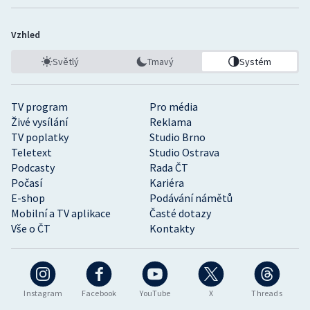
Vzhled
Světlý
Tmavý
Systém
TV program
Pro média
Živé vysílání
Reklama
TV poplatky
Studio Brno
Teletext
Studio Ostrava
Podcasty
Rada ČT
Počasí
Kariéra
E-shop
Podávání námětů
Mobilní a TV aplikace
Časté dotazy
Vše o ČT
Kontakty
Instagram
Facebook
YouTube
X
Threads