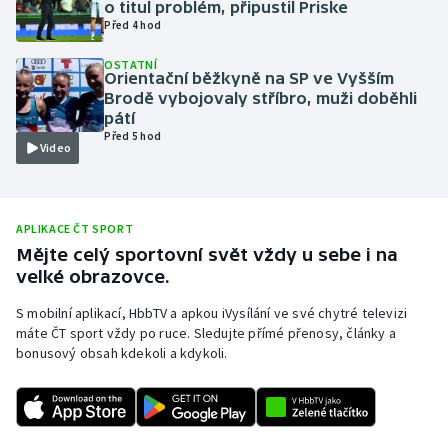
o titul problém, připustil Priske
Před 4 hod
Olympijské hry
OSTATNÍ
Parasport
Orientační běžkyně na SP ve Vyšším
Brodě vybojovaly stříbro, muži doběhli
pátí
Plavání
Před 5 hod
Video
Plážový volejbal
Ragby
APLIKACE ČT SPORT
Mějte celý sportovní svět vždy u sebe i na
Rychlobruslení
velké obrazovce.
S mobilní aplikací, HbbTV a apkou iVysílání ve své chytré televizi
Rychlostní kanoistika
máte ČT sport vždy po ruce. Sledujte přímé přenosy, články a
bonusový obsah kdekoli a kdykoli.
Short track
Sportovní střelba