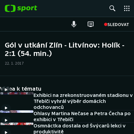
POPULÁRNÍ
SLEDOVAT
Fotbal
Gól v utkání Zlín - Litvínov: Holík -
2:1 (54. min.)
Hokej
22. 1. 2017
Tenis
Atletika
Videa k tématu
Cyklistika
Exhibici na zrekonstruovaném stadionu v
Třebíči vyhrál výběr domácích
odchovanců
DALŠÍ SPORTY
Ohlasy Martina Nečase a Petra Čecha po
exhibici v Třebíči
Americký fotbal
NEPŘEHLÉDNĚTE
Osmnáctka dostala od Švýcarů lekci v
produktivitě