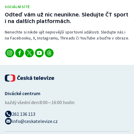
Stolní tenis
SOCIÁLNÍ SÍTĚ
Odteď vám už nic neunikne. Sledujte ČT sport
Triatlon
i na dalších platformách.
Nenechte si nikde ujít nejnovější sportovní události. Sledujte nás i
Veslování
na Facebooku, X, Instagramu, Threads či YouTube a buďte v obraze.
Vodní slalom
Volejbal
Ostatní
Divácké centrum
každý všední den:
8:00—16:00 hodin
261 136 113
info@ceskatelevize.cz