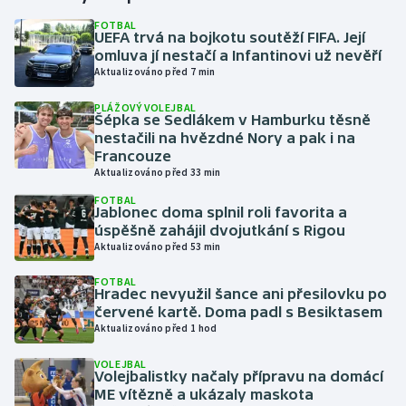
FOTBAL
UEFA trvá na bojkotu soutěží FIFA. Její
Gymnastika
omluva jí nestačí a Infantinovi už nevěří
Aktualizováno před 7 min
Házená
PLÁŽOVÝ VOLEJBAL
Šépka se Sedlákem v Hamburku těsně
Jezdectví
nestačili na hvězdné Nory a pak i na
Francouze
Judo
Aktualizováno před 33 min
FOTBAL
Jablonec doma splnil roli favorita a
Krasobruslení
úspěšně zahájil dvojutkání s Rigou
Aktualizováno před 53 min
Lezení
FOTBAL
Hradec nevyužil šance ani přesilovku po
Lyže a snowboard
červené kartě. Doma padl s Besiktasem
Aktualizováno před 1 hod
Moderní pětiboj
VOLEJBAL
Volejbalistky načaly přípravu na domácí
Motorsport
ME vítězně a ukázaly maskota