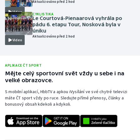
Aktualizováno před 2 hod
Olympijské hry
Video
CYKLISTIKA
Le Courtová-Pienaarová vyhrála po
Parasport
pádu 6. etapu Tour, Nosková byla v
úniku
Aktualizováno před 2 hod
Plavání
Video
Plážový volejbal
APLIKACE ČT SPORT
Ragby
Mějte celý sportovní svět vždy u sebe i na
velké obrazovce.
Rychlobruslení
S mobilní aplikací, HbbTV a apkou iVysílání ve své chytré televizi
máte ČT sport vždy po ruce. Sledujte přímé přenosy, články a
Rychlostní kanoistika
bonusový obsah kdekoli a kdykoli.
Short track
Sportovní střelba