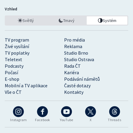
Vzhled
Světlý
Tmavý
Systém
TV program
Pro média
Živé vysílání
Reklama
TV poplatky
Studio Brno
Teletext
Studio Ostrava
Podcasty
Rada ČT
Počasí
Kariéra
E-shop
Podávání námětů
Mobilní a TV aplikace
Časté dotazy
Vše o ČT
Kontakty
Instagram
Facebook
YouTube
X
Threads