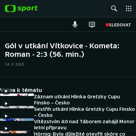
POPULÁRNÍ
SLEDOVAT
Fotbal
Gól v utkání Vítkovice - Kometa:
Roman - 2:3 (56. min.)
Hokej
14. 3. 2018
Tenis
Atletika
Videa k tématu
Cyklistika
Záznam utkání Hlinka Gretzky Cupu
Finsko – Česko
Sestřih utkání Hlinka Gretzky Cupu Finsko
DALŠÍ SPORTY
– Česko
Vítězstvím 4:0 nad Táborem zahájil Motor
Americký fotbal
NEPŘEHLÉDNĚTE
letní přípravu
Hörnig: Bylo důležité otevřít skóre co