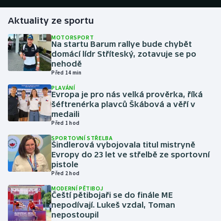
Aktuality ze sportu
Gymnastika
MOTORSPORT
Na startu Barum rallye bude chybět
Házená
domácí lídr Stříteský, zotavuje se po
nehodě
Jezdectví
Před 14 min
PLAVÁNÍ
Judo
Evropa je pro nás velká prověrka, říká
šéftrenérka plavců Škábová a věří v
medaili
Krasobruslení
Před 1 hod
SPORTOVNÍ STŘELBA
Lezení
Šindlerová vybojovala titul mistryně
Evropy do 23 let ve střelbě ze sportovní
Lyže a snowboard
pistole
Před 2 hod
Moderní pětiboj
MODERNÍ PĚTIBOJ
Čeští pětibojaři se do finále ME
nepodívají. Lukeš vzdal, Toman
Motorsport
nepostoupil