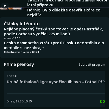
Vítězstvím 4:0 nad Táborem zahájil Motor
Baseball a softbal
Soutěže
letní přípravu
Hörnig: Bylo důležité otevřít skóre co
Basketbal
Historické návraty
nejdřív
Články k tématu
Biatlon
Aplikace ČT sport
Nejlépe placený český sportovec je opět Pastrňák,
podle Forbesu vydělal 275 milionů
Boby a skeleton
AZ kvíz
Včera v 11:56
Česká osmnáctka ztrátu proti Finsku nedotáhla a o
medaile si nezahraje
Box
Aktualizováno včera v 09:23
Curling
Přímé přenosy
Zobrazit program
Dostihy
FOTBAL
Druhá fotbalová liga: Vysočina Jihlava – Fotbal Příb
Florbal
Futsal
Dnes
,
17:35
-
19:55
Golf