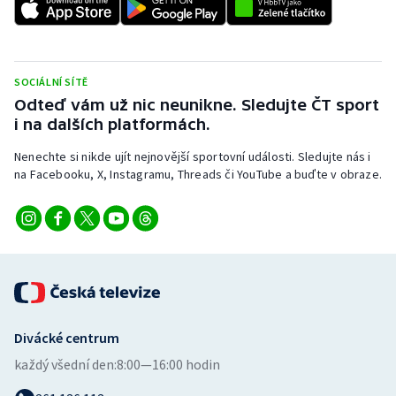
Stolní tenis
Triatlon
SOCIÁLNÍ SÍTĚ
Veslování
Odteď vám už nic neunikne. Sledujte ČT sport
i na dalších platformách.
Vodní slalom
Nenechte si nikde ujít nejnovější sportovní události. Sledujte nás i
na Facebooku, X, Instagramu, Threads či YouTube a buďte v obraze.
Volejbal
Ostatní
Divácké centrum
každý všední den:
8:00—16:00 hodin