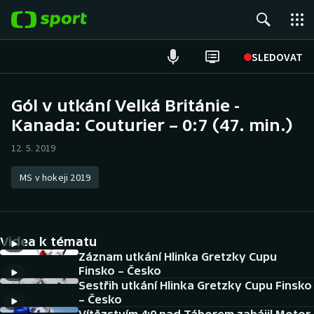
POPULÁRNÍ
SLEDOVAT
Fotbal
Gól v utkání Velká Británie -
Kanada: Couturier – 0:7 (47. min.)
Hokej
12. 5. 2019
Tenis
MS v hokeji 2019
Atletika
Cyklistika
Videa k tématu
DALŠÍ SPORTY
Záznam utkání Hlinka Gretzky Cupu
Finsko – Česko
Sestřih utkání Hlinka Gretzky Cupu Finsko
Americký fotbal
NEPŘEHLÉDNĚTE
– Česko