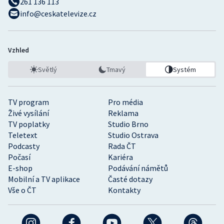
261 136 113
info@ceskatelevize.cz
Vzhled
Světlý
Tmavý
Systém
TV program
Pro média
Živé vysílání
Reklama
TV poplatky
Studio Brno
Teletext
Studio Ostrava
Podcasty
Rada ČT
Počasí
Kariéra
E-shop
Podávání námětů
Mobilní a TV aplikace
Časté dotazy
Vše o ČT
Kontakty