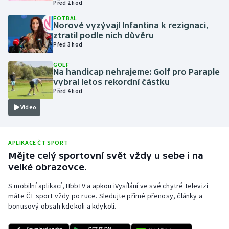
Před 2 hod
Olympijské hry
FOTBAL
Norové vyzývají Infantina k rezignaci,
ztratil podle nich důvěru
Parasport
Před 3 hod
Plavání
GOLF
Na handicap nehrajeme: Golf pro Paraple
vybral letos rekordní částku
Plážový volejbal
Před 4 hod
Video
Ragby
Rychlobruslení
APLIKACE ČT SPORT
Mějte celý sportovní svět vždy u sebe i na
Rychlostní kanoistika
velké obrazovce.
S mobilní aplikací, HbbTV a apkou iVysílání ve své chytré televizi
Short track
máte ČT sport vždy po ruce. Sledujte přímé přenosy, články a
bonusový obsah kdekoli a kdykoli.
Sportovní střelba