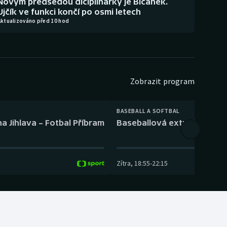
Novým předsedou diciplinárky je Bičánek.
Ujčík ve funkci končí po osmi letech
Aktualizováno před 10 hod
Zobrazit program
BASEBALL A SOFTBAL
a Jihlava – Fotbal Příbram
Baseballová extraliga: Tře
Zítra
,
18:55
-
22:15