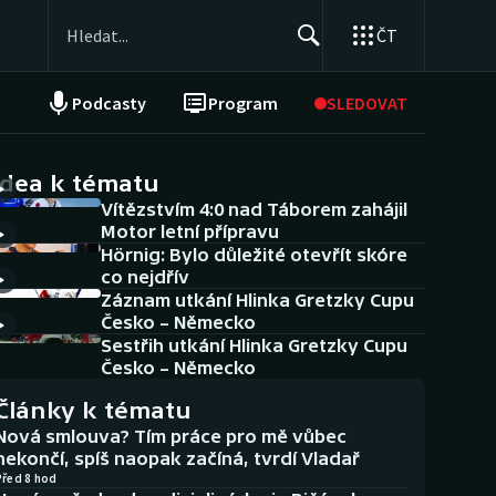
ČT
Podcasty
Program
SLEDOVAT
NEPŘEHLÉDNĚTE
Soutěže
idea k tématu
Vítězstvím 4:0 nad Táborem zahájil
Historické návraty
Motor letní přípravu
Hörnig: Bylo důležité otevřít skóre
Aplikace ČT sport
co nejdřív
Záznam utkání Hlinka Gretzky Cupu
AZ kvíz
Česko – Německo
Sestřih utkání Hlinka Gretzky Cupu
Česko – Německo
Články k tématu
Nová smlouva? Tím práce pro mě vůbec
nekončí, spíš naopak začíná, tvrdí Vladař
Před 8 hod