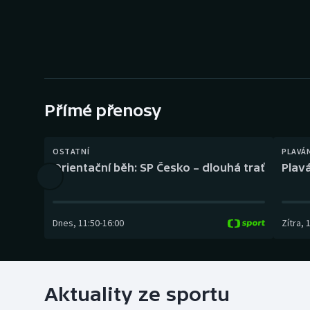
Curling
Dostihy
Florbal
Futsal
Přímé přenosy
Golf
OSTATNÍ
PLAVÁ
Orientační běh: SP Česko – dlouhá trať
Plavá
Gymnastika
Dnes
,
11:50
-
16:00
Zítra
,
Aktuality ze sportu