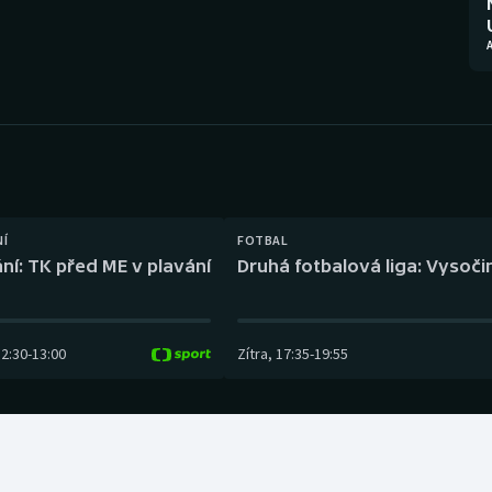
Moderní pětiboj
Triatlon
Motorsport
Veslování
Olympijské hry
Vodní slalom
Parasport
Volejbal
Plavání
Ostatní
NÍ
FOTBAL
ní: TK před ME v plavání
Druhá fotbalová liga: Vysočin
Plážový volejbal
12:30
-
13:00
Zítra
,
17:35
-
19:55