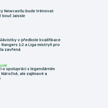
sty Newcastlu bude trénovat
 kouč Jaissle
Slávistky v předkole kvalifikace
 Rangers 1:2 a Liga mistryň pro
la zavřená
LENÍ
 o spolupráci s legendárním
Náročné, ale zajímavé a
é