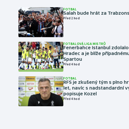
FOTBAL
Salah bude hrát za Trabzon
Před 2 hod
FOTBALOVÁ LIGA MISTRŮ
Fenerbahce Istanbul zdolalo
Hradec a je blíže případném
Spartou
Před 4 hod
FOTBAL
RFS je zkušený tým s plno hr
let, navíc s nadstandardní 
popisuje Kozel
Před 4 hod