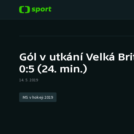
POPULÁRNÍ
DALŠÍ SPORTY
Fotbal
Americký fotbal
Gól v utkání Velká Bri
Hokej
Baseball a softbal
0:5 (24. min.)
Tenis
Basketbal
14. 5. 2019
Atletika
Biatlon
MS v hokeji 2019
Cyklistika
Boby a skeleton
Box