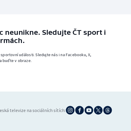
 neunikne. Sledujte ČT sport i
ormách.
 sportovní události. Sledujte nás i na Facebooku, X,
a buďte v obraze.
eská televize na sociálních sítích: