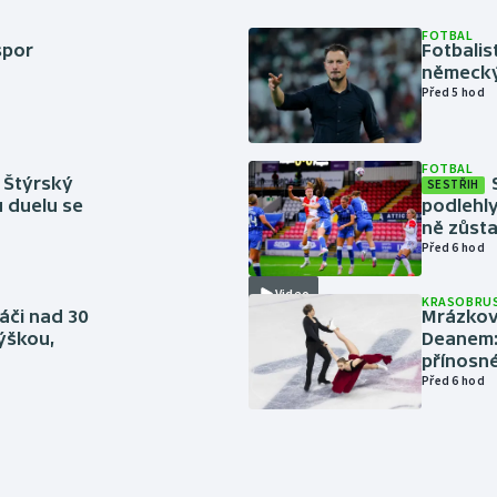
FOTBAL
spor
Fotbali
německý
Před 5 hod
FOTBAL
 Štýrský
SESTŘIH
u duelu se
podlehly
ně zůsta
Před 6 hod
Video
KRASOBRUS
áči nad 30
Mrázkovi
výškou,
Deanem: 
přínosn
Před 6 hod