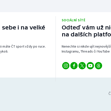
SOCIÁLNÍ SÍTĚ
 sebe i na velké
Odteď vám už nic
na dalších platf
izi máte ČT sport vždy po ruce.
Nenechte si nikde ujít nejnovější
ykoli.
Instagramu, Threads či YouTube 
Č