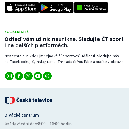
Stolní tenis
Triatlon
Veslování
SOCIÁLNÍ SÍTĚ
Odteď vám už nic neunikne. Sledujte ČT sport
i na dalších platformách.
Vodní slalom
Nenechte si nikde ujít nejnovější sportovní události. Sledujte nás i
Volejbal
na Facebooku, X, Instagramu, Threads či YouTube a buďte v obraze.
Ostatní
Divácké centrum
každý všední den:
8:00—16:00 hodin