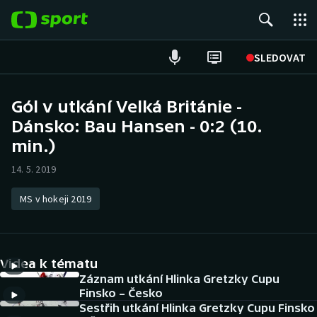
POPULÁRNÍ
SLEDOVAT
Fotbal
Gól v utkání Velká Británie -
Dánsko: Bau Hansen - 0:2 (10.
Hokej
min.)
Tenis
14. 5. 2019
Atletika
MS v hokeji 2019
Cyklistika
DALŠÍ SPORTY
Videa k tématu
Záznam utkání Hlinka Gretzky Cupu
Americký fotbal
NEPŘEHLÉDNĚTE
Finsko – Česko
Sestřih utkání Hlinka Gretzky Cupu Finsko