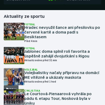
Gymnastika
Aktuality ze sportu
Házená
FOTBAL
Hradec nevyužil šance ani přesilovku po
červené kartě a doma padl s
Jezdectví
Besiktasem
Před 4 min
Judo
FOTBAL
Jablonec doma splnil roli favorita a
Krasobruslení
úspěšně zahájil dvojutkání s Rigou
Aktualizováno před 32 min
Lezení
VOLEJBAL
Volejbalistky načaly přípravu na domácí
ME vítězně a ukázaly maskota
Lyže a snowboard
Aktualizováno před 1 hod
Moderní pětiboj
Video
CYKLISTIKA
Le Courtová-Pienaarová vyhrála po
pádu 6. etapu Tour, Nosková byla v
Motorsport
úniku