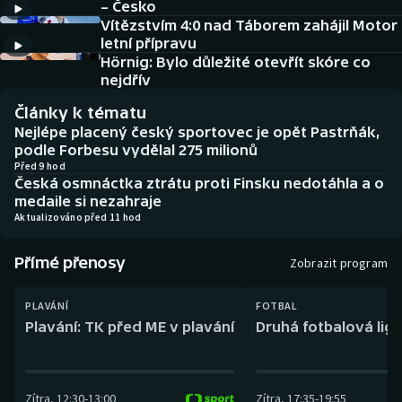
– Česko
Baseball a softbal
Soutěže
Vítězstvím 4:0 nad Táborem zahájil Motor
letní přípravu
Basketbal
Historické návraty
Hörnig: Bylo důležité otevřít skóre co
nejdřív
Biatlon
Aplikace ČT sport
Články k tématu
Nejlépe placený český sportovec je opět Pastrňák,
Boby a skeleton
AZ kvíz
podle Forbesu vydělal 275 milionů
Před 9 hod
Česká osmnáctka ztrátu proti Finsku nedotáhla a o
Box
medaile si nezahraje
Aktualizováno před 11 hod
Curling
Přímé přenosy
Zobrazit program
Dostihy
PLAVÁNÍ
FOTBAL
Florbal
Plavání: TK před ME v plavání
Druhá fotbalová liga
Futsal
Zítra
,
12:30
-
13:00
Zítra
,
17:35
-
19:55
Golf