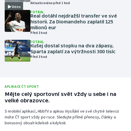
Aktualizováno před 1 hod
Video
Olympijské hry
FOTBAL
Real dotáhl nejdražší transfer ve své
historii. Za Diomandeho zaplatil 125
Parasport
milionů eur
Před 3 hod
Plavání
FOTBAL
Kušej dostal stopku na dva zápasy,
Plážový volejbal
Sparta zaplatí za výtržnosti 300 tisíc
Před 3 hod
Ragby
Rychlobruslení
APLIKACE ČT SPORT
Rychlostní kanoistika
Mějte celý sportovní svět vždy u sebe i na
velké obrazovce.
Short track
S mobilní aplikací, HbbTV a apkou iVysílání ve své chytré televizi
máte ČT sport vždy po ruce. Sledujte přímé přenosy, články a
Sportovní střelba
bonusový obsah kdekoli a kdykoli.