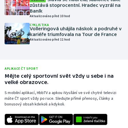
zůstává stoprocentní. Hradec vyzrál na
Moderní pětiboj
Baník
Aktualizováno před 10 hod
Motorsport
CYKLISTIKA
Volleringová uhájila náskok a podruhé v
kariéře triumfovala na Tour de France
Olympijské hry
Aktualizováno před 12 hod
Parasport
Plavání
APLIKACE ČT SPORT
Mějte celý sportovní svět vždy u sebe i na
Plážový volejbal
velké obrazovce.
Ragby
S mobilní aplikací, HbbTV a apkou iVysílání ve své chytré televizi
máte ČT sport vždy po ruce. Sledujte přímé přenosy, články a
bonusový obsah kdekoli a kdykoli.
Rychlobruslení
Rychlostní kanoistika