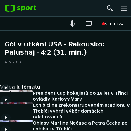
POPULÁRNÍ
SLEDOVAT
ME v atletice
Gól v utkání USA - Rakousko:
Palushaj - 4:2 (31. min.)
ME v plavání
4. 5. 2013
Fotbal
Hokej
Videa k tématu
Tenis
President Cup hokejistů do 18 let v Třinci
ovládly Karlovy Vary
Exhibici na zrekonstruovaném stadionu v
DALŠÍ SPORTY
Třebíči vyhrál výběr domácích
odchovanců
Americký fotbal
NEPŘEHLÉDNĚTE
Ohlasy Martina Nečase a Petra Čecha po
exhibici v Třebíči