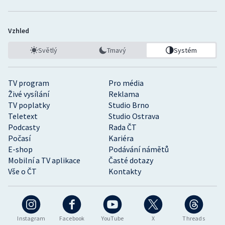
Vzhled
Světlý
Tmavý
Systém
TV program
Pro média
Živé vysílání
Reklama
TV poplatky
Studio Brno
Teletext
Studio Ostrava
Podcasty
Rada ČT
Počasí
Kariéra
E-shop
Podávání námětů
Mobilní a TV aplikace
Časté dotazy
Vše o ČT
Kontakty
Instagram
Facebook
YouTube
X
Threads