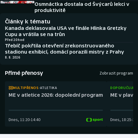
Atletika
Soutěže
Osmnáctka dostala od Švýcarů lekci v
produktivitě
Baseball a softbal
Historické návraty
Články k tématu
Kanada deklasovala USA ve finále Hlinka Gretzky
Basketbal
Aplikace ČT sport
Cupu a vrátila se na trůn
Před 20 hod
Třebíč pokřtila otevření zrekonstruovaného
Biatlon
AZ kvíz
stadionu exhibicí, domácí porazili mistry z Prahy
8. 8. 2026
Boby a skeleton
Přímé přenosy
Zobrazit program
Box
MULTIPŘENOS
ATLETIKA
DOPORUČUJEM
Curling
ME v atletice 2026: dopolední program
ME v plaván
Cyklistika
Dnes
,
11:20
-
14:40
Dnes
,
18:25
-
21
Dostihy
Florbal