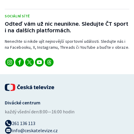
Short track
SOCIÁLNÍ SÍTĚ
Sportovní střelba
Odteď vám už nic neunikne. Sledujte ČT sport
i na dalších platformách.
Stolní tenis
Nenechte si nikde ujít nejnovější sportovní události. Sledujte nás i
Triatlon
na Facebooku, X, Instagramu, Threads či YouTube a buďte v obraze.
Veslování
Vodní slalom
Volejbal
Divácké centrum
Ostatní
každý všední den:
8:00—16:00 hodin
261 136 113
info@ceskatelevize.cz