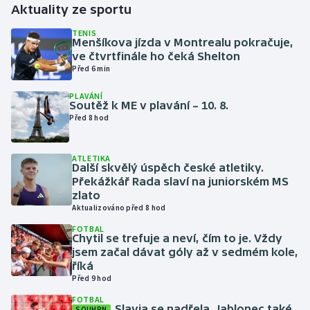
Aktuality ze sportu
Futsal
TENIS
Menšíkova jízda v Montrealu pokračuje,
ve čtvrtfinále ho čeká Shelton
Golf
Před 6 min
PLAVÁNÍ
Gymnastika
Soutěž k ME v plavání – 10. 8.
Před 8 hod
Házená
ATLETIKA
Jezdectví
Další skvělý úspěch české atletiky.
Překážkář Rada slaví na juniorském MS
zlato
Judo
Aktualizováno před 8 hod
FOTBAL
Krasobruslení
Chytil se trefuje a neví, čím to je. Vždy
jsem začal dávat góly až v sedmém kole,
Lezení
říká
Před 9 hod
Lyže a snowboard
FOTBAL
Slavia se nadřela, Jablonec také
SOUHRN