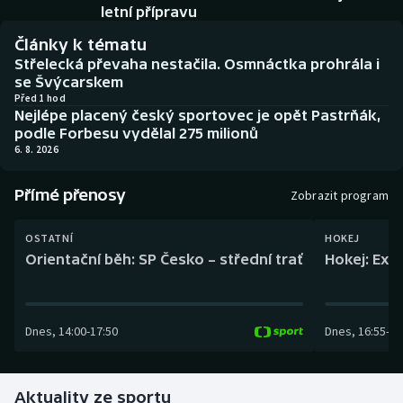
Baseball a softbal
Soutěže
letní přípravu
Články k tématu
Basketbal
Historické návraty
Střelecká převaha nestačila. Osmnáctka prohrála i
se Švýcarskem
Biatlon
Aplikace ČT sport
Před 1 hod
Nejlépe placený český sportovec je opět Pastrňák,
podle Forbesu vydělal 275 milionů
Boby a skeleton
AZ kvíz
6. 8. 2026
Box
Přímé přenosy
Zobrazit program
Curling
OSTATNÍ
HOKEJ
Orientační běh: SP Česko – střední trať
Hokej: Exh
Dostihy
Florbal
Dnes
,
14:00
-
17:50
Dnes
,
16:55
-
19
Futsal
Aktuality ze sportu
Golf