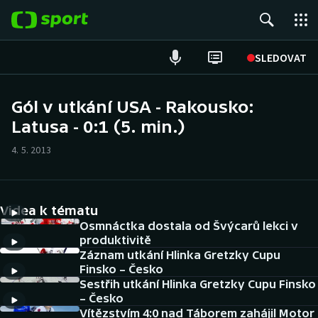
POPULÁRNÍ
SLEDOVAT
Fotbal
Gól v utkání USA - Rakousko:
Latusa - 0:1 (5. min.)
Hokej
4. 5. 2013
Tenis
Atletika
Videa k tématu
Cyklistika
Osmnáctka dostala od Švýcarů lekci v
produktivitě
Záznam utkání Hlinka Gretzky Cupu
DALŠÍ SPORTY
Finsko – Česko
Sestřih utkání Hlinka Gretzky Cupu Finsko
Americký fotbal
NEPŘEHLÉDNĚTE
– Česko
Vítězstvím 4:0 nad Táborem zahájil Motor