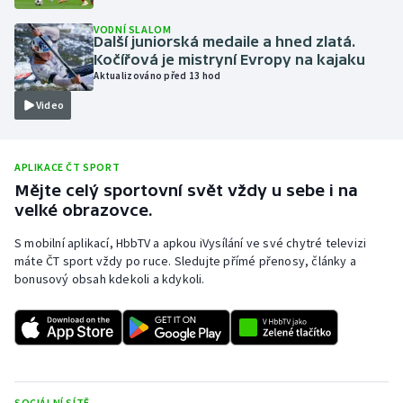
Olympijské hry
VODNÍ SLALOM
Další juniorská medaile a hned zlatá.
Kočířová je mistryní Evropy na kajaku
Parasport
Aktualizováno před 13 hod
Video
Plavání
Plážový volejbal
APLIKACE ČT SPORT
Mějte celý sportovní svět vždy u sebe i na
Ragby
velké obrazovce.
Rychlobruslení
S mobilní aplikací, HbbTV a apkou iVysílání ve své chytré televizi
máte ČT sport vždy po ruce. Sledujte přímé přenosy, články a
bonusový obsah kdekoli a kdykoli.
Rychlostní kanoistika
Short track
Sportovní střelba
SOCIÁLNÍ SÍTĚ