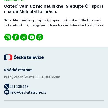
Stolní tenis
Odteď vám už nic neunikne. Sledujte ČT sport
i na dalších platformách.
Triatlon
Nenechte si nikde ujít nejnovější sportovní události. Sledujte nás i
na Facebooku, X, Instagramu, Threads či YouTube a buďte v obraze.
Veslování
Vodní slalom
Volejbal
Ostatní
Divácké centrum
každý všední den:
8:00—16:00 hodin
261 136 113
info@ceskatelevize.cz