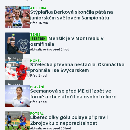
ATLETIKA
Stýplařka Berková skončila pátá na
Gymnastika
juniorském světovém šampionátu
Před 16 min
Házená
TENIS
Menšík je v Montrealu v
SESTŘIH
Jezdectví
osmifinále
Aktualizováno před 1 hod
Judo
Video
HOKEJ
Střelecká převaha nestačila. Osmnáctka
Krasobruslení
prohrála i se Švýcarskem
Před 1 hod
Lezení
Video
PLAVÁNÍ
Seemanová se před ME cítí zpět ve
Lyže a snowboard
formě a chce útočit na osobní rekord
Před 4 hod
Moderní pětiboj
FOTBAL
Liberec díky gólu Dulaye připravil
Zbrojovku o neporazitelnost
Motorsport
Aktualizováno před 10 hod