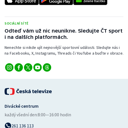
Stolní tenis
Triatlon
SOCIÁLNÍ SÍTĚ
Odteď vám už nic neunikne. Sledujte ČT sport
Veslování
i na dalších platformách.
Vodní slalom
Nenechte si nikde ujít nejnovější sportovní události. Sledujte nás i
na Facebooku, X, Instagramu, Threads či YouTube a buďte v obraze.
Volejbal
Ostatní
Divácké centrum
každý všední den:
8:00—16:00 hodin
261 136 113