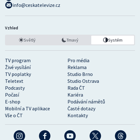
info@ceskatelevize.cz
Vzhled
Světlý
Tmavý
Systém
TV program
Pro média
Živé vysílání
Reklama
TV poplatky
Studio Brno
Teletext
Studio Ostrava
Podcasty
Rada ČT
Počasí
Kariéra
E-shop
Podávání námětů
Mobilní a TV aplikace
Časté dotazy
Vše o ČT
Kontakty