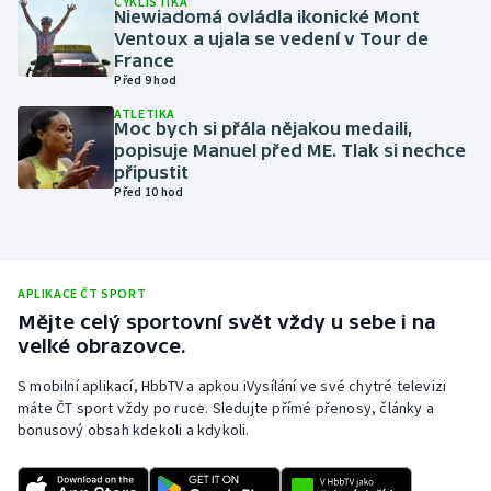
CYKLISTIKA
Niewiadomá ovládla ikonické Mont
Olympijské hry
Ventoux a ujala se vedení v Tour de
France
Před 9 hod
Parasport
ATLETIKA
Moc bych si přála nějakou medaili,
Plavání
popisuje Manuel před ME. Tlak si nechce
připustit
Plážový volejbal
Před 10 hod
Ragby
Rychlobruslení
APLIKACE ČT SPORT
Mějte celý sportovní svět vždy u sebe i na
velké obrazovce.
Rychlostní kanoistika
S mobilní aplikací, HbbTV a apkou iVysílání ve své chytré televizi
Short track
máte ČT sport vždy po ruce. Sledujte přímé přenosy, články a
bonusový obsah kdekoli a kdykoli.
Sportovní střelba