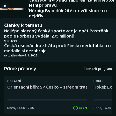
Vítězstvím 4:0 nad Táborem zahájil Motor
Baseball a softbal
Soutěže
letní přípravu
Hörnig: Bylo důležité otevřít skóre co
Basketbal
Historické návraty
nejdřív
Články k tématu
Biatlon
Aplikace ČT sport
Nejlépe placený český sportovec je opět Pastrňák,
podle Forbesu vydělal 275 milionů
Boby a skeleton
AZ kvíz
6. 8. 2026
Česká osmnáctka ztrátu proti Finsku nedotáhla a o
medaile si nezahraje
Box
Aktualizováno 6. 8. 2026
Curling
Přímé přenosy
Zobrazit program
Dostihy
OSTATNÍ
HOKEJ
Orientační běh: SP Česko – střední trať
Hokej: Exh
Florbal
Futsal
Dnes
,
14:00
-
17:50
Dnes
,
16:55
-
19
Golf