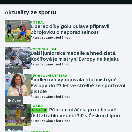
Aktuality ze sportu
Gymnastika
FOTBAL
Liberec díky gólu Dulaye připravil
Házená
Zbrojovku o neporazitelnost
Aktualizováno před 5 hod
Jezdectví
VODNÍ SLALOM
Další juniorská medaile a hned zlatá.
Judo
Kočířová je mistryní Evropy na kajaku
Aktualizováno před 8 hod
Krasobruslení
Video
SPORTOVNÍ STŘELBA
Šindlerová vybojovala titul mistryně
Lezení
Evropy do 23 let ve střelbě ze sportovní
pistole
Aktualizováno před 8 hod
Lyže a snowboard
Video
FOTBAL
Příbram otáčela proti Jihlavě,
SESTŘIH
Moderní pětiboj
Ústí ztratilo vedení 3:0 s Českou Lípou
Aktualizováno před 8 hod
Motorsport
Video