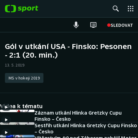
POPULÁRNÍ
SLEDOVAT
Fotbal
Gól v utkání USA - Finsko: Pesonen
- 2:1 (20. min.)
Hokej
13. 5. 2019
Tenis
MS v hokeji 2019
Atletika
Cyklistika
Videa k tématu
DALŠÍ SPORTY
Záznam utkání Hlinka Gretzky Cupu
Finsko – Česko
Sestřih utkání Hlinka Gretzky Cupu Finsko
Americký fotbal
NEPŘEHLÉDNĚTE
– Česko