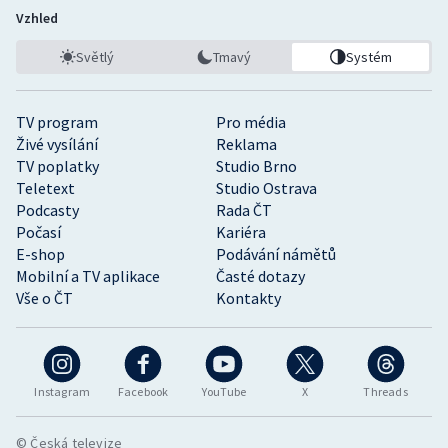
Vzhled
Světlý
Tmavý
Systém
TV program
Pro média
Živé vysílání
Reklama
TV poplatky
Studio Brno
Teletext
Studio Ostrava
Podcasty
Rada ČT
Počasí
Kariéra
E-shop
Podávání námětů
Mobilní a TV aplikace
Časté dotazy
Vše o ČT
Kontakty
Instagram
Facebook
YouTube
X
Threads
© Česká televize