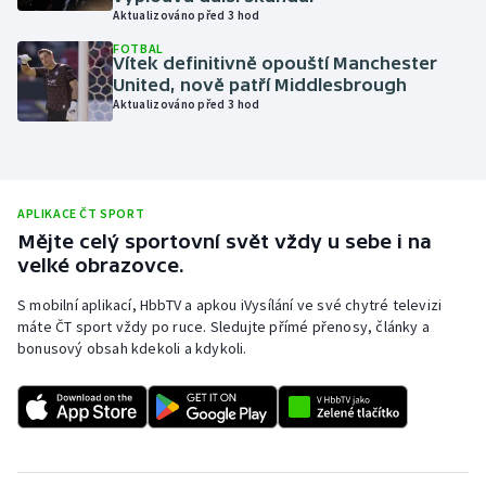
Aktualizováno před 3 hod
Olympijské hry
FOTBAL
Vítek definitivně opouští Manchester
Parasport
United, nově patří Middlesbrough
Aktualizováno před 3 hod
Plavání
Plážový volejbal
APLIKACE ČT SPORT
Ragby
Mějte celý sportovní svět vždy u sebe i na
velké obrazovce.
Rychlobruslení
S mobilní aplikací, HbbTV a apkou iVysílání ve své chytré televizi
máte ČT sport vždy po ruce. Sledujte přímé přenosy, články a
Rychlostní kanoistika
bonusový obsah kdekoli a kdykoli.
Short track
Sportovní střelba