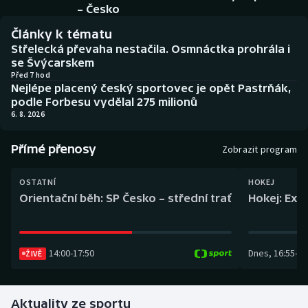
Baseball a softbal
Soutěže
– Česko
Články k tématu
Basketbal
Historické návraty
Střelecká převaha nestačila. Osmnáctka prohrála i
se Švýcarskem
Biatlon
Aplikace ČT sport
Před 7 hod
Nejlépe placený český sportovec je opět Pastrňák,
podle Forbesu vydělal 275 milionů
Boby a skeleton
AZ kvíz
6. 8. 2026
Box
Přímé přenosy
Zobrazit program
Curling
OSTATNÍ
HOKEJ
Orientační běh: SP Česko – střední trať
Hokej: Exh
Dostihy
Florbal
14:00
-
17:50
Dnes
,
16:55
-
19
ŽIVĚ
Futsal
Aktuality ze sportu
Golf