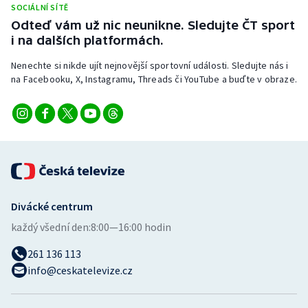
SOCIÁLNÍ SÍTĚ
Stolní tenis
Odteď vám už nic neunikne. Sledujte ČT sport
i na dalších platformách.
Triatlon
Nenechte si nikde ujít nejnovější sportovní události. Sledujte nás i
Veslování
na Facebooku, X, Instagramu, Threads či YouTube a buďte v obraze.
Vodní slalom
Volejbal
Ostatní
Divácké centrum
každý všední den:
8:00—16:00 hodin
261 136 113
info@ceskatelevize.cz