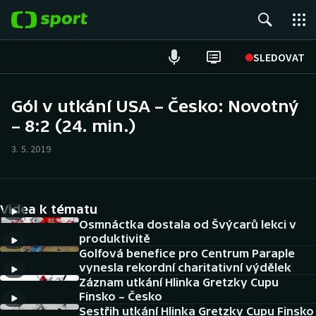
POPULÁRNÍ
SLEDOVAT
Fotbal
Gól v utkání USA – Česko: Novotný
– 8:2 (24. min.)
Hokej
3. 5. 2019
Tenis
Atletika
Videa k tématu
Cyklistika
Osmnáctka dostala od Švýcarů lekci v
produktivitě
Golfová benefice pro Centrum Paraple
DALŠÍ SPORTY
vynesla rekordní charitativní výdělek
Záznam utkání Hlinka Gretzky Cupu
Americký fotbal
NEPŘEHLÉDNĚTE
Finsko – Česko
Sestřih utkání Hlinka Gretzky Cupu Finsko