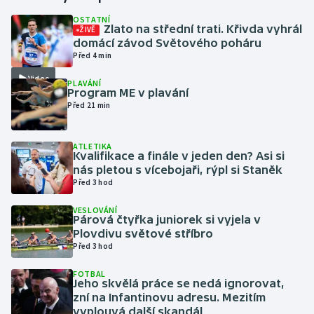
OSTATNÍ
Zlato na střední trati. Křivda vyhrál
ŽIVĚ
Gymnastika
domácí závod Světového poháru
Před 4 min
Házená
Video
PLAVÁNÍ
Program ME v plavání
Jezdectví
Před 21 min
Judo
ATLETIKA
Kvalifikace a finále v jeden den? Asi si
Krasobruslení
nás pletou s vícebojaři, rýpl si Staněk
Před 3 hod
Lezení
VESLOVÁNÍ
Párová čtyřka juniorek si vyjela v
Lyže a snowboard
Plovdivu světové stříbro
Před 3 hod
Moderní pětiboj
FOTBAL
Jeho skvělá práce se nedá ignorovat,
zní na Infantinovu adresu. Mezitím
Motorsport
vyplouvá další skandál