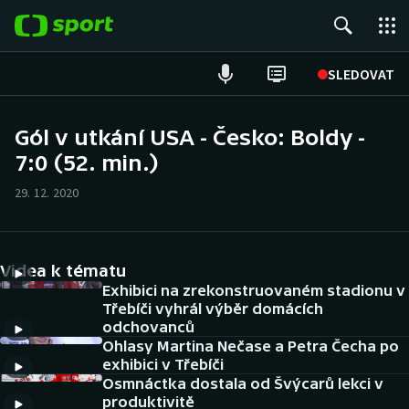
POPULÁRNÍ
SLEDOVAT
Fotbal
Gól v utkání USA - Česko: Boldy -
7:0 (52. min.)
Hokej
29. 12. 2020
Tenis
Atletika
Videa k tématu
Cyklistika
Exhibici na zrekonstruovaném stadionu v
Třebíči vyhrál výběr domácích
odchovanců
DALŠÍ SPORTY
Ohlasy Martina Nečase a Petra Čecha po
exhibici v Třebíči
Americký fotbal
NEPŘEHLÉDNĚTE
Osmnáctka dostala od Švýcarů lekci v
produktivitě