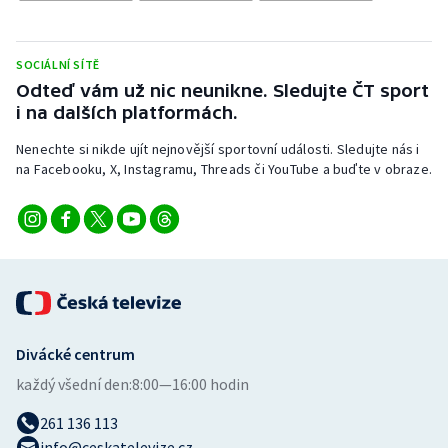
Stolní tenis
Triatlon
SOCIÁLNÍ SÍTĚ
Odteď vám už nic neunikne. Sledujte ČT sport
Veslování
i na dalších platformách.
Nenechte si nikde ujít nejnovější sportovní události. Sledujte nás i
Vodní slalom
na Facebooku, X, Instagramu, Threads či YouTube a buďte v obraze.
Volejbal
Ostatní
Divácké centrum
každý všední den:
8:00—16:00 hodin
261 136 113
info@ceskatelevize.cz