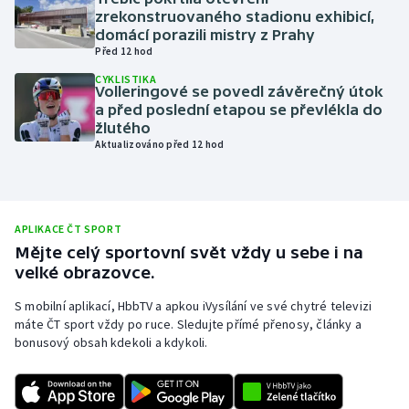
zrekonstruovaného stadionu exhibicí,
Olympijské hry
domácí porazili mistry z Prahy
Před 12 hod
Parasport
CYKLISTIKA
Volleringové se povedl závěrečný útok
a před poslední etapou se převlékla do
Plavání
žlutého
Aktualizováno před 12 hod
Plážový volejbal
Ragby
APLIKACE ČT SPORT
Rychlobruslení
Mějte celý sportovní svět vždy u sebe i na
velké obrazovce.
Rychlostní kanoistika
S mobilní aplikací, HbbTV a apkou iVysílání ve své chytré televizi
máte ČT sport vždy po ruce. Sledujte přímé přenosy, články a
Short track
bonusový obsah kdekoli a kdykoli.
Sportovní střelba