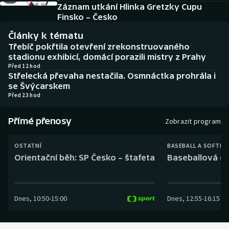
Baseball a softbal
Soutěže
Záznam utkání Hlinka Gretzky Cupu
Finsko – Česko
Basketbal
Historické návraty
Články k tématu
Třebíč pokřtila otevření zrekonstruovaného
Biatlon
Aplikace ČT sport
stadionu exhibicí, domácí porazili mistry z Prahy
Před 12 hod
Střelecká převaha nestačila. Osmnáctka prohrála i
Boby a skeleton
AZ kvíz
se Švýcarskem
Před 23 hod
Box
Přímé přenosy
Zobrazit program
Curling
OSTATNÍ
BASEBALL A SOFTBA
Dostihy
Orientační běh: SP Česko – štafeta
Baseballová ex
Florbal
Dnes
,
10:50
-
15:00
Dnes
,
12:55
-
16:15
Futsal
Golf