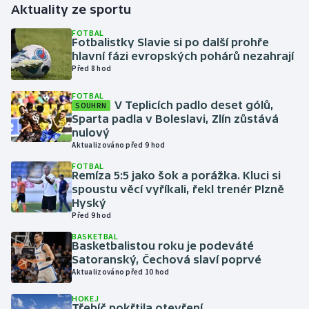
Aktuality ze sportu
Gymnastika
FOTBAL
Fotbalistky Slavie si po další prohře
hlavní fázi evropských pohárů nezahrají
Házená
Před 8 hod
FOTBAL
Jezdectví
V Teplicích padlo deset gólů,
SOUHRN
Sparta padla v Boleslavi, Zlín zůstává
Judo
nulový
Aktualizováno před 9 hod
Krasobruslení
FOTBAL
Remíza 5:5 jako šok a porážka. Kluci si
spoustu věcí vyříkali, řekl trenér Plzně
Lezení
Hyský
Před 9 hod
Lyže a snowboard
BASKETBAL
Basketbalistou roku je podeváté
Satoranský, Čechová slaví poprvé
Moderní pětiboj
Aktualizováno před 10 hod
Motorsport
HOKEJ
Třebíč pokřtila otevření