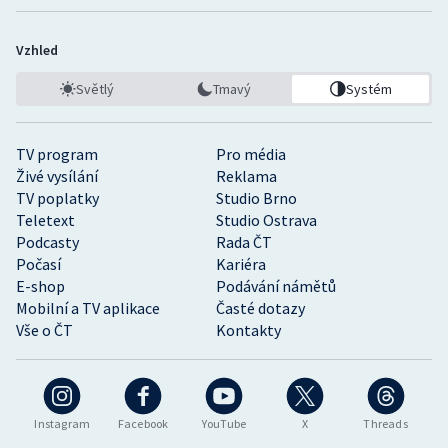
Vzhled
Světlý
Tmavý
Systém
TV program
Pro média
Živé vysílání
Reklama
TV poplatky
Studio Brno
Teletext
Studio Ostrava
Podcasty
Rada ČT
Počasí
Kariéra
E-shop
Podávání námětů
Mobilní a TV aplikace
Časté dotazy
Vše o ČT
Kontakty
Instagram
Facebook
YouTube
X
Threads