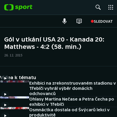
POPULÁRNÍ
SLEDOVAT
Fotbal
Gól v utkání USA 20 - Kanada 20:
Matthews - 4:2 (58. min.)
Hokej
26. 12. 2015
Tenis
Atletika
Videa k tématu
Cyklistika
Exhibici na zrekonstruovaném stadionu v
Třebíči vyhrál výběr domácích
odchovanců
DALŠÍ SPORTY
Ohlasy Martina Nečase a Petra Čecha po
exhibici v Třebíči
Americký fotbal
NEPŘEHLÉDNĚTE
Osmnáctka dostala od Švýcarů lekci v
produktivitě