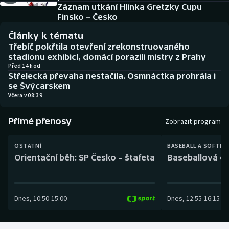
Baseball a softbal
Soutěže
Záznam utkání Hlinka Gretzky Cupu
Finsko – Česko
Basketbal
Historické návraty
Články k tématu
Třebíč pokřtila otevření zrekonstruovaného
Biatlon
Aplikace ČT sport
stadionu exhibicí, domácí porazili mistry z Prahy
Před 14 hod
Střelecká převaha nestačila. Osmnáctka prohrála i
Boby a skeleton
AZ kvíz
se Švýcarskem
Včera v 08:39
Box
Přímé přenosy
Zobrazit program
Curling
OSTATNÍ
BASEBALL A SOFTBA
Dostihy
Orientační běh: SP Česko – štafeta
Baseballová ex
Florbal
Dnes
,
10:50
-
15:00
Dnes
,
12:55
-
16:15
Futsal
Golf