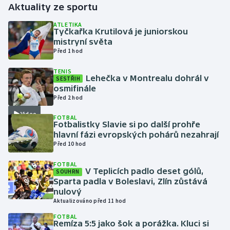
Aktuality ze sportu
Gymnastika
ATLETIKA
Tyčkařka Krutilová je juniorskou
mistryní světa
Házená
Před 1 hod
TENIS
Jezdectví
Lehečka v Montrealu dohrál v
SESTŘIH
osmifinále
Judo
Před 2 hod
Video
FOTBAL
Krasobruslení
Fotbalistky Slavie si po další prohře
hlavní fázi evropských pohárů nezahrají
Před 10 hod
Lezení
FOTBAL
Lyže a snowboard
V Teplicích padlo deset gólů,
SOUHRN
Sparta padla v Boleslavi, Zlín zůstává
nulový
Moderní pětiboj
Aktualizováno před 11 hod
FOTBAL
Motorsport
Remíza 5:5 jako šok a porážka. Kluci si