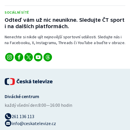
Stolní tenis
SOCIÁLNÍ SÍTĚ
Triatlon
Odteď vám už nic neunikne. Sledujte ČT sport
i na dalších platformách.
Veslování
Nenechte si nikde ujít nejnovější sportovní události. Sledujte nás i
na Facebooku, X, Instagramu, Threads či YouTube a buďte v obraze.
Vodní slalom
Volejbal
Ostatní
Divácké centrum
každý všední den:
8:00—16:00 hodin
261 136 113
info@ceskatelevize.cz