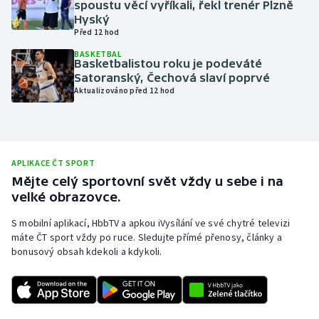
spoustu věcí vyříkali, řekl trenér Plzně
Hyský
Olympijské hry
Před 12 hod
Parasport
BASKETBAL
Basketbalistou roku je podeváté
Satoranský, Čechová slaví poprvé
Plavání
Aktualizováno před 12 hod
Plážový volejbal
Ragby
APLIKACE ČT SPORT
Mějte celý sportovní svět vždy u sebe i na
Rychlobruslení
velké obrazovce.
S mobilní aplikací, HbbTV a apkou iVysílání ve své chytré televizi
Rychlostní kanoistika
máte ČT sport vždy po ruce. Sledujte přímé přenosy, články a
bonusový obsah kdekoli a kdykoli.
Short track
Sportovní střelba