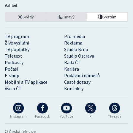
Vzhled
Světlý
Tmavý
Systém
TV program
Pro média
Živé vysílání
Reklama
TV poplatky
Studio Brno
Teletext
Studio Ostrava
Podcasty
Rada ČT
Počasí
Kariéra
E-shop
Podávání námětů
Mobilní a TV aplikace
Časté dotazy
Vše o ČT
Kontakty
Instagram
Facebook
YouTube
X
Threads
© Česká televize