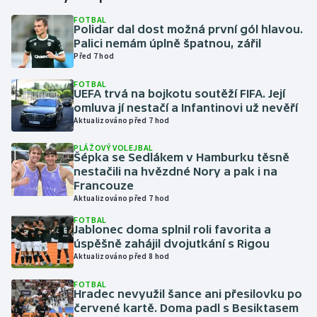
FOTBAL
Polidar dal dost možná první gól hlavou.
Gymnastika
Palici nemám úplně špatnou, zářil
Před 7 hod
Házená
FOTBAL
UEFA trvá na bojkotu soutěží FIFA. Její
Jezdectví
omluva jí nestačí a Infantinovi už nevěří
Aktualizováno před 7 hod
Judo
PLÁŽOVÝ VOLEJBAL
Šépka se Sedlákem v Hamburku těsně
Krasobruslení
nestačili na hvězdné Nory a pak i na
Francouze
Aktualizováno před 7 hod
Lezení
FOTBAL
Jablonec doma splnil roli favorita a
Lyže a snowboard
úspěšně zahájil dvojutkání s Rigou
Aktualizováno před 8 hod
Moderní pětiboj
FOTBAL
Hradec nevyužil šance ani přesilovku po
Motorsport
červené kartě. Doma padl s Besiktasem