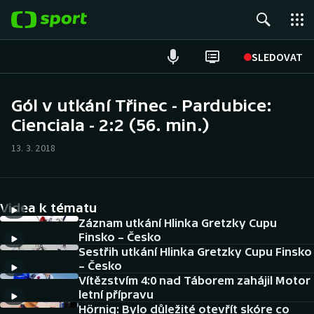
POPULÁRNÍ
SLEDOVAT
Fotbal
Gól v utkání Třinec - Pardubice:
Cienciala - 2:2 (56. min.)
Hokej
13. 3. 2018
Tenis
Atletika
Videa k tématu
Cyklistika
Záznam utkání Hlinka Gretzky Cupu
Finsko – Česko
Sestřih utkání Hlinka Gretzky Cupu Finsko
DALŠÍ SPORTY
– Česko
Vítězstvím 4:0 nad Táborem zahájil Motor
Americký fotbal
NEPŘEHLÉDNĚTE
letní přípravu
Hörnig: Bylo důležité otevřít skóre co