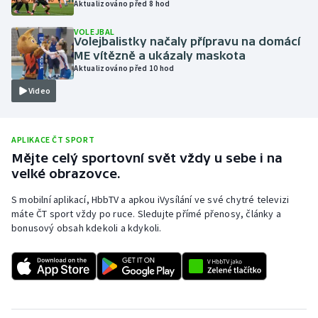
Aktualizováno před 8 hod
Olympijské hry
VOLEJBAL
Volejbalistky načaly přípravu na domácí
Parasport
ME vítězně a ukázaly maskota
Aktualizováno před 10 hod
Plavání
Video
Plážový volejbal
APLIKACE ČT SPORT
Ragby
Mějte celý sportovní svět vždy u sebe i na
velké obrazovce.
Rychlobruslení
S mobilní aplikací, HbbTV a apkou iVysílání ve své chytré televizi
máte ČT sport vždy po ruce. Sledujte přímé přenosy, články a
Rychlostní kanoistika
bonusový obsah kdekoli a kdykoli.
Short track
Sportovní střelba