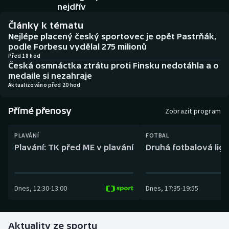
Baseball a softbal
Soutěže
nejdřív
Články k tématu
Basketbal
Historické návraty
Nejlépe placený český sportovec je opět Pastrňák,
podle Forbesu vydělal 275 milionů
Biatlon
Aplikace ČT sport
Před 18 hod
Česká osmnáctka ztrátu proti Finsku nedotáhla a o
medaile si nezahraje
Boby a skeleton
AZ kvíz
Aktualizováno před 20 hod
Box
Přímé přenosy
Zobrazit program
Curling
PLAVÁNÍ
FOTBAL
Plavání: TK před ME v plavání
Druhá fotbalová liga
Dostihy
Florbal
Dnes
,
12:30
-
13:00
Dnes
,
17:35
-
19:55
Futsal
Aktuality ze sportu
Golf