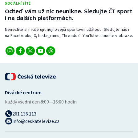
SOCIÁLNÍ SÍTĚ
Stolní tenis
Odteď vám už nic neunikne. Sledujte ČT sport
i na dalších platformách.
Triatlon
Nenechte si nikde ujít nejnovější sportovní události. Sledujte nás i
Veslování
na Facebooku, X, Instagramu, Threads či YouTube a buďte v obraze.
Vodní slalom
Volejbal
Ostatní
Divácké centrum
každý všední den:
8:00—16:00 hodin
261 136 113
info@ceskatelevize.cz