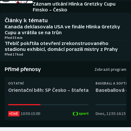
Baseball a softbal
Soutěže
Záznam utkání Hlinka Gretzky Cupu
Finsko – Česko
Basketbal
Historické návraty
Články k tématu
Kanada deklasovala USA ve finále Hlinka Gretzky
Biatlon
Aplikace ČT sport
Cupu a vrátila se na trůn
Před 55 min
Třebíč pokřtila otevření zrekonstruovaného
Boby a skeleton
AZ kvíz
stadionu exhibicí, domácí porazili mistry z Prahy
Před 17 hod
Box
Přímé přenosy
Zobrazit program
Curling
OSTATNÍ
BASEBALL A SOFTBA
Dostihy
Orientační běh: SP Česko – štafeta
Baseballová ex
Florbal
10:50
-
15:00
Dnes
,
12:55
-
16:15
ŽIVĚ
Futsal
Golf