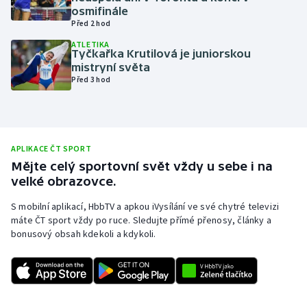
osmifinále
Olympijské hry
Před 2 hod
ATLETIKA
Parasport
Tyčkařka Krutilová je juniorskou
mistryní světa
Před 3 hod
Plavání
Plážový volejbal
APLIKACE ČT SPORT
Ragby
Mějte celý sportovní svět vždy u sebe i na
velké obrazovce.
Rychlobruslení
S mobilní aplikací, HbbTV a apkou iVysílání ve své chytré televizi
Rychlostní kanoistika
máte ČT sport vždy po ruce. Sledujte přímé přenosy, články a
bonusový obsah kdekoli a kdykoli.
Short track
Sportovní střelba