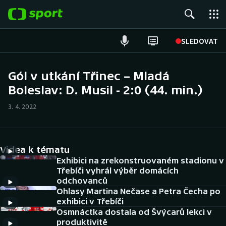
POPULÁRNÍ
SLEDOVAT
Fotbal
Gól v utkání Třinec – Mladá
Boleslav: D. Musil - 2:0 (44. min.)
Hokej
3. 4. 2022
Tenis
Atletika
Videa k tématu
Cyklistika
Exhibici na zrekonstruovaném stadionu v
Třebíči vyhrál výběr domácích
odchovanců
DALŠÍ SPORTY
Ohlasy Martina Nečase a Petra Čecha po
exhibici v Třebíči
Americký fotbal
NEPŘEHLÉDNĚTE
Osmnáctka dostala od Švýcarů lekci v
produktivitě