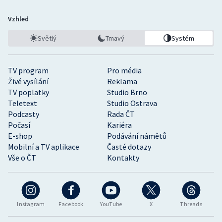
Vzhled
Světlý
Tmavý
Systém
TV program
Pro média
Živé vysílání
Reklama
TV poplatky
Studio Brno
Teletext
Studio Ostrava
Podcasty
Rada ČT
Počasí
Kariéra
E-shop
Podávání námětů
Mobilní a TV aplikace
Časté dotazy
Vše o ČT
Kontakty
Instagram
Facebook
YouTube
X
Threads