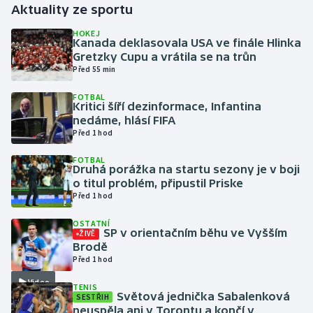
Aktuality ze sportu
Gymnastika
HOKEJ
Kanada deklasovala USA ve finále Hlinka
Gretzky Cupu a vrátila se na trůn
Házená
Před 55 min
FOTBAL
Jezdectví
Kritici šíří dezinformace, Infantina
nedáme, hlásí FIFA
Judo
Před 1 hod
FOTBAL
Krasobruslení
Druhá porážka na startu sezony je v boji
o titul problém, připustil Priske
Před 1 hod
Lezení
OSTATNÍ
Lyže a snowboard
SP v orientačním běhu ve Vyšším
ŽIVĚ
Brodě
Před 1 hod
Moderní pětiboj
Video
TENIS
Světová jednička Sabalenková
SESTŘIH
Motorsport
neuspěla ani v Torontu a končí v