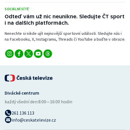
Stolní tenis
SOCIÁLNÍ SÍTĚ
Odteď vám už nic neunikne. Sledujte ČT sport
Triatlon
i na dalších platformách.
Veslování
Nenechte si nikde ujít nejnovější sportovní události. Sledujte nás i
na Facebooku, X, Instagramu, Threads či YouTube a buďte v obraze.
Vodní slalom
Volejbal
Ostatní
Divácké centrum
každý všední den:
8:00—16:00 hodin
261 136 113
info@ceskatelevize.cz