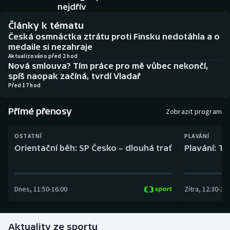
Baseball a softbal
Soutěže
nejdřív
Články k tématu
Basketbal
Historické návraty
Česká osmnáctka ztrátu proti Finsku nedotáhla a o
medaile si nezahraje
Biatlon
Aplikace ČT sport
Aktualizováno před 2 hod
Nová smlouva? Tím práce pro mě vůbec nekončí,
spíš naopak začíná, tvrdí Vladař
Boby a skeleton
AZ kvíz
Před 17 hod
Box
Přímé přenosy
Zobrazit program
Curling
OSTATNÍ
PLAVÁNÍ
Orientační běh: SP Česko – dlouhá trať
Plavání: TK
Dostihy
Florbal
Dnes
,
11:50
-
16:00
Zítra
,
12:30
-
13:
Futsal
Aktuality ze sportu
Golf