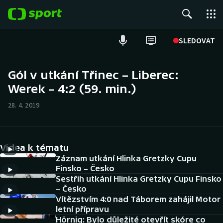
POPULÁRNÍ
SLEDOVAT
Fotbal
Gól v utkání Třinec – Liberec:
Werek – 4:2 (59. min.)
Hokej
28. 4. 2019
Tenis
Atletika
Videa k tématu
Cyklistika
Záznam utkání Hlinka Gretzky Cupu
Finsko – Česko
Sestřih utkání Hlinka Gretzky Cupu Finsko
DALŠÍ SPORTY
– Česko
Vítězstvím 4:0 nad Táborem zahájil Motor
Americký fotbal
NEPŘEHLÉDNĚTE
letní přípravu
Hörnig: Bylo důležité otevřít skóre co