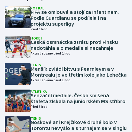
FOTBAL
FIFA se omlouvá a stojí za Infantinem.
Gymnastika
Podle Guardianu se podílela i na
projektu superligy
Házená
Před 1 hod
HOKEJ
Jezdectví
Česká osmnáctka ztrátu proti Finsku
nedotáhla a o medaile si nezahraje
Aktualizováno před 2 hod
Judo
TENIS
Menšík zvládl bitvu s Fearnleym a v
Krasobruslení
Montrealu je ve třetím kole jako Lehečka
Aktualizováno před 2 hod
Lezení
ATLETIKA
Senzační medaile. Česká smíšená
Lyže a snowboard
štafeta získala na juniorském MS stříbro
Před 3 hod
Moderní pětiboj
TENIS
Noskové ani Krejčíkové druhé kolo v
Motorsport
Torontu nevyšlo a s turnajem se v singlu