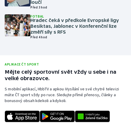
loučí
Před 3 hod
Olympijské hry
FOTBAL
Hradec čeká v předkole Evropské ligy
Parasport
Besiktas, Jablonec v Konferenční lize
změří síly s RFS
Plavání
Před 4 hod
Plážový volejbal
Ragby
APLIKACE ČT SPORT
Mějte celý sportovní svět vždy u sebe i na
velké obrazovce.
Rychlobruslení
S mobilní aplikací, HbbTV a apkou iVysílání ve své chytré televizi
Rychlostní kanoistika
máte ČT sport vždy po ruce. Sledujte přímé přenosy, články a
bonusový obsah kdekoli a kdykoli.
Short track
Sportovní střelba