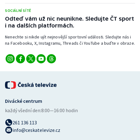
Stolní tenis
SOCIÁLNÍ SÍTĚ
Odteď vám už nic neunikne. Sledujte ČT sport
Triatlon
i na dalších platformách.
Veslování
Nenechte si nikde ujít nejnovější sportovní události. Sledujte nás i
na Facebooku, X, Instagramu, Threads či YouTube a buďte v obraze.
Vodní slalom
Volejbal
Ostatní
Divácké centrum
každý všední den:
8:00—16:00 hodin
261 136 113
info@ceskatelevize.cz