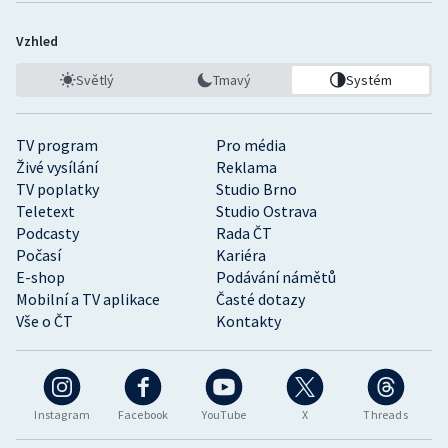
Vzhled
Světlý
Tmavý
Systém
TV program
Pro média
Živé vysílání
Reklama
TV poplatky
Studio Brno
Teletext
Studio Ostrava
Podcasty
Rada ČT
Počasí
Kariéra
E-shop
Podávání námětů
Mobilní a TV aplikace
Časté dotazy
Vše o ČT
Kontakty
Instagram
Facebook
YouTube
X
Threads