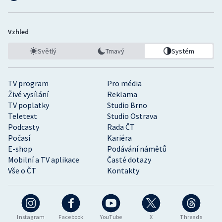
Vzhled
Světlý
Tmavý
Systém
TV program
Pro média
Živé vysílání
Reklama
TV poplatky
Studio Brno
Teletext
Studio Ostrava
Podcasty
Rada ČT
Počasí
Kariéra
E-shop
Podávání námětů
Mobilní a TV aplikace
Časté dotazy
Vše o ČT
Kontakty
Instagram
Facebook
YouTube
X
Threads