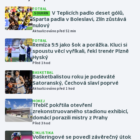
FOTBAL
V Teplicích padlo deset gólů,
SOUHRN
Gymnastika
Sparta padla v Boleslavi, Zlín zůstává
nulový
Házená
Aktualizováno před 52 min
FOTBAL
Jezdectví
Remíza 5:5 jako šok a porážka. Kluci si
spoustu věcí vyříkali, řekl trenér Plzně
Hyský
Judo
Před 1 hod
BASKETBAL
Krasobruslení
Basketbalistou roku je podeváté
Satoranský, Čechová slaví poprvé
Lezení
Aktualizováno před 1 hod
HOKEJ
Lyže a snowboard
Třebíč pokřtila otevření
zrekonstruovaného stadionu exhibicí,
domácí porazili mistry z Prahy
Moderní pětiboj
Před 3 hod
CYKLISTIKA
Motorsport
Volleringové se povedl závěrečný útok