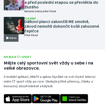
a před poslední etapou se převlékla do
Olympijské hry
žlutého
Aktualizováno před 4 hod
Parasport
PLAVÁNÍ
Dálkoví plavci zakončili ME smolně,
závod nemohli dokončit kvůli zahozené
Plavání
čepičce
Před 4 hod
Video
Plážový volejbal
Ragby
APLIKACE ČT SPORT
Mějte celý sportovní svět vždy u sebe i na
Rychlobruslení
velké obrazovce.
Rychlostní kanoistika
S mobilní aplikací, HbbTV a apkou iVysílání ve své chytré televizi
máte ČT sport vždy po ruce. Sledujte přímé přenosy, články a
Short track
bonusový obsah kdekoli a kdykoli.
Sportovní střelba