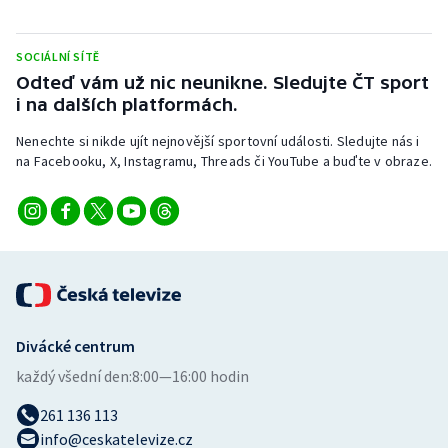
Stolní tenis
SOCIÁLNÍ SÍTĚ
Triatlon
Odteď vám už nic neunikne. Sledujte ČT sport
i na dalších platformách.
Veslování
Nenechte si nikde ujít nejnovější sportovní události. Sledujte nás i
Vodní slalom
na Facebooku, X, Instagramu, Threads či YouTube a buďte v obraze.
Volejbal
Ostatní
Divácké centrum
každý všední den:
8:00—16:00 hodin
261 136 113
info@ceskatelevize.cz