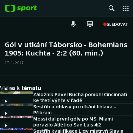
POPULÁRNÍ
SLEDOVAT
Fotbal
Gól v utkání Táborsko - Bohemians
1905: Kuchta - 2:2 (60. min.)
Hokej
17. 1. 2017
Tenis
Atletika
Videa k tématu
Cyklistika
Záložník Pavel Bucha pomohl Cincinnati
ke třetí výhře v řadě
Sestřih a ohlasy po utkání Jihlava –
DALŠÍ SPORTY
Příbram
Messi dal první góly po MS, Miami
Americký fotbal
NEPŘEHLÉDNĚTE
porazilo Atlético San Luis 4:2
Sestřih kvalifikace Ligy mistryň Slavia