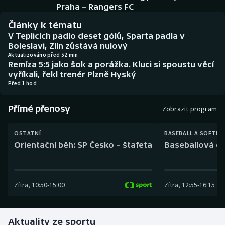
Baseball a softbal
Soutěže
Praha – Rangers FC
Články k tématu
Basketbal
Historické návraty
V Teplicích padlo deset gólů, Sparta padla v
Boleslavi, Zlín zůstává nulový
Biatlon
Aplikace ČT sport
Aktualizováno před 52 min
Remíza 5:5 jako šok a porážka. Kluci si spoustu věcí
vyříkali, řekl trenér Plzně Hyský
Boby a skeleton
AZ kvíz
Před 1 hod
Box
Přímé přenosy
Zobrazit program
Curling
OSTATNÍ
BASEBALL A SOFTBA
Orientační běh: SP Česko – štafeta
Baseballová ex
Dostihy
Florbal
Zítra
,
10:50
-
15:00
Zítra
,
12:55
-
16:15
Futsal
Aktuality ze sportu
Golf