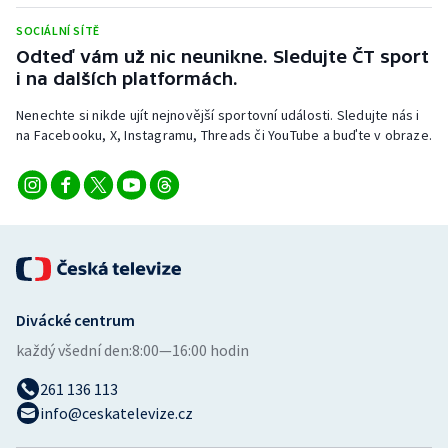
Stolní tenis
SOCIÁLNÍ SÍTĚ
Odteď vám už nic neunikne. Sledujte ČT sport
Triatlon
i na dalších platformách.
Veslování
Nenechte si nikde ujít nejnovější sportovní události. Sledujte nás i
na Facebooku, X, Instagramu, Threads či YouTube a buďte v obraze.
Vodní slalom
Volejbal
Ostatní
Divácké centrum
každý všední den:
8:00—16:00 hodin
261 136 113
info@ceskatelevize.cz