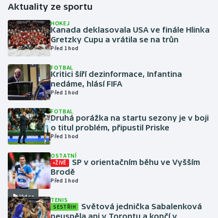
Aktuality ze sportu
Gymnastika
HOKEJ
Kanada deklasovala USA ve finále Hlinka
Gretzky Cupu a vrátila se na trůn
Házená
Před 1 hod
FOTBAL
Jezdectví
Kritici šíří dezinformace, Infantina
nedáme, hlásí FIFA
Judo
Před 1 hod
FOTBAL
Krasobruslení
Druhá porážka na startu sezony je v boji
o titul problém, připustil Priske
Před 1 hod
Lezení
OSTATNÍ
Lyže a snowboard
SP v orientačním běhu ve Vyšším
ŽIVĚ
Brodě
Před 1 hod
Moderní pětiboj
Video
TENIS
Světová jednička Sabalenková
SESTŘIH
Motorsport
neuspěla ani v Torontu a končí v