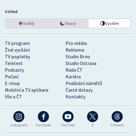
Vzhled
Světlý
Tmavý
Systém
TV program
Pro média
Živé vysílání
Reklama
TV poplatky
Studio Brno
Teletext
Studio Ostrava
Podcasty
Rada ČT
Počasí
Kariéra
E-shop
Podávání námětů
Mobilní a TV aplikace
Časté dotazy
Vše o ČT
Kontakty
Instagram
Facebook
YouTube
X
Threads