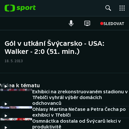
POPULÁRNÍ
SLEDOVAT
Fotbal
Gól v utkání Švýcarsko - USA:
Walker - 2:0 (51. min.)
Hokej
18. 5. 2013
Tenis
Atletika
Videa k tématu
Cyklistika
Exhibici na zrekonstruovaném stadionu v
Třebíči vyhrál výběr domácích
odchovanců
DALŠÍ SPORTY
Ohlasy Martina Nečase a Petra Čecha po
exhibici v Třebíči
Americký fotbal
NEPŘEHLÉDNĚTE
Osmnáctka dostala od Švýcarů lekci v
produktivitě