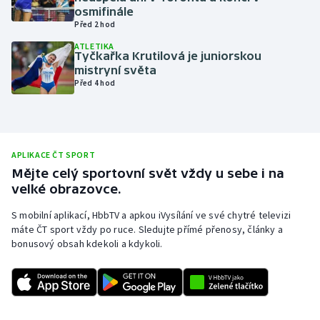
osmifinále
Olympijské hry
Před 2 hod
ATLETIKA
Parasport
Tyčkařka Krutilová je juniorskou
mistryní světa
Před 4 hod
Plavání
Plážový volejbal
APLIKACE ČT SPORT
Ragby
Mějte celý sportovní svět vždy u sebe i na
velké obrazovce.
Rychlobruslení
S mobilní aplikací, HbbTV a apkou iVysílání ve své chytré televizi
Rychlostní kanoistika
máte ČT sport vždy po ruce. Sledujte přímé přenosy, články a
bonusový obsah kdekoli a kdykoli.
Short track
Sportovní střelba