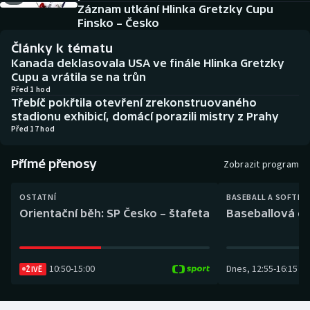
Baseball a softbal
Soutěže
Záznam utkání Hlinka Gretzky Cupu
Finsko – Česko
Basketbal
Historické návraty
Články k tématu
Kanada deklasovala USA ve finále Hlinka Gretzky
Biatlon
Aplikace ČT sport
Cupu a vrátila se na trůn
Před 1 hod
Třebíč pokřtila otevření zrekonstruovaného
Boby a skeleton
AZ kvíz
stadionu exhibicí, domácí porazili mistry z Prahy
Před 17 hod
Box
Přímé přenosy
Zobrazit program
Curling
OSTATNÍ
BASEBALL A SOFTBA
Dostihy
Orientační běh: SP Česko – štafeta
Baseballová ex
Florbal
10:50
-
15:00
Dnes
,
12:55
-
16:15
ŽIVĚ
Futsal
Golf