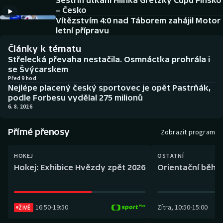
Sestřih utkání Hlinka Gretzky Cupu Finsko
Baseball a softbal
Soutěže
– Česko
Vítězstvím 4:0 nad Táborem zahájil Motor
Basketbal
Historické návraty
letní přípravu
Články k tématu
Biatlon
Aplikace ČT sport
Střelecká převaha nestačila. Osmnáctka prohrála i
se Švýcarskem
Boby a skeleton
AZ kvíz
Před 9 hod
Nejlépe placený český sportovec je opět Pastrňák,
podle Forbesu vydělal 275 milionů
Box
6. 8. 2026
Curling
Přímé přenosy
Zobrazit program
Dostihy
HOKEJ
OSTATNÍ
Hokej: Exhibice Hvězdy zpět 2026
Orientační běh: 
Florbal
Futsal
16:50
-
19:50
Zítra
,
10:50
-
15:00
ŽIVĚ
Golf