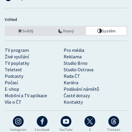
Vzhled
Světlý
Tmavý
Systém
TV program
Pro média
Živé vysílání
Reklama
TV poplatky
Studio Brno
Teletext
Studio Ostrava
Podcasty
Rada ČT
Počasí
Kariéra
E-shop
Podávání námětů
Mobilní a TV aplikace
Časté dotazy
Vše o ČT
Kontakty
Instagram
Facebook
YouTube
X
Threads