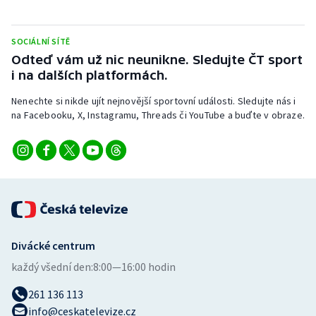
Stolní tenis
SOCIÁLNÍ SÍTĚ
Triatlon
Odteď vám už nic neunikne. Sledujte ČT sport
i na dalších platformách.
Veslování
Nenechte si nikde ujít nejnovější sportovní události. Sledujte nás i
Vodní slalom
na Facebooku, X, Instagramu, Threads či YouTube a buďte v obraze.
Volejbal
Ostatní
Divácké centrum
každý všední den:
8:00—16:00 hodin
261 136 113
info@ceskatelevize.cz