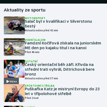
Aktuality ze sportu
Gymnastika
MOTORSPORT
Salač byl v kvalifikaci v Silverstonu
Házená
šestý
Aktualizováno před 42 min
Jezdectví
VODNÍ SLALOM
Famózní Kočířová získala na juniorském
Judo
ME den po kajaku titul i na kanoi
Před 46 min
Krasobruslení
OSTATNÍ
Český orientační běh září. Křivda na
Lezení
střední trati vyhrál, Dittrichová bere
bronz
Aktualizováno před 57 min
Lyže a snowboard
Video
SPORTOVNÍ STŘELBA
Puškařka Katz je mistryní Evropy do 23
Moderní pětiboj
let v třípolohové střelbě
Před 1 hod
Motorsport