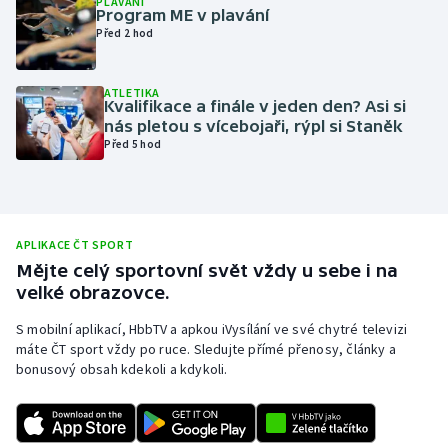
PLAVÁNÍ
Program ME v plavání
Olympijské hry
Před 2 hod
Parasport
ATLETIKA
Kvalifikace a finále v jeden den? Asi si
Plavání
nás pletou s vícebojaři, rýpl si Staněk
Před 5 hod
Plážový volejbal
Ragby
APLIKACE ČT SPORT
Rychlobruslení
Mějte celý sportovní svět vždy u sebe i na
velké obrazovce.
Rychlostní kanoistika
S mobilní aplikací, HbbTV a apkou iVysílání ve své chytré televizi
máte ČT sport vždy po ruce. Sledujte přímé přenosy, články a
Short track
bonusový obsah kdekoli a kdykoli.
Sportovní střelba