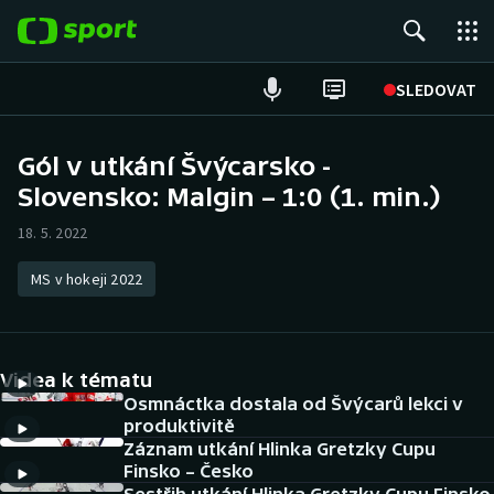
POPULÁRNÍ
SLEDOVAT
Fotbal
Gól v utkání Švýcarsko -
Slovensko: Malgin – 1:0 (1. min.)
Hokej
18. 5. 2022
Tenis
MS v hokeji 2022
Atletika
Cyklistika
Videa k tématu
DALŠÍ SPORTY
Osmnáctka dostala od Švýcarů lekci v
produktivitě
Záznam utkání Hlinka Gretzky Cupu
Americký fotbal
NEPŘEHLÉDNĚTE
Finsko – Česko