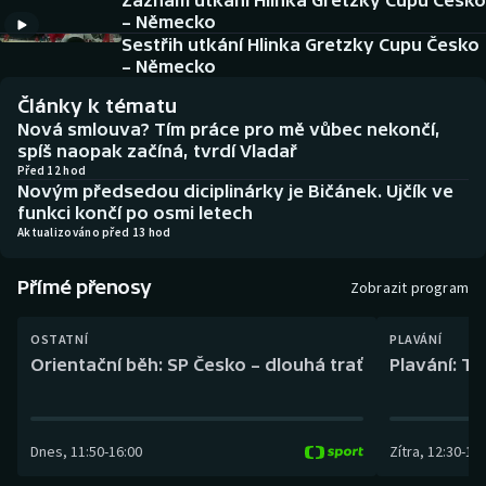
Záznam utkání Hlinka Gretzky Cupu Česko
Baseball a softbal
Soutěže
– Německo
Sestřih utkání Hlinka Gretzky Cupu Česko
Basketbal
Historické návraty
– Německo
Články k tématu
Biatlon
Aplikace ČT sport
Nová smlouva? Tím práce pro mě vůbec nekončí,
spíš naopak začíná, tvrdí Vladař
Boby a skeleton
AZ kvíz
Před 12 hod
Novým předsedou diciplinárky je Bičánek. Ujčík ve
funkci končí po osmi letech
Box
Aktualizováno před 13 hod
Curling
Přímé přenosy
Zobrazit program
Dostihy
OSTATNÍ
PLAVÁNÍ
Orientační běh: SP Česko – dlouhá trať
Plavání: TK
Florbal
Futsal
Dnes
,
11:50
-
16:00
Zítra
,
12:30
-
13:
Golf