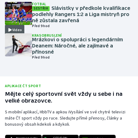
FOTBAL
Slávistky v předkole kvalifikace
Olympijské hry
SESTŘIH
podlehly Rangers 1:2 a Liga mistryň pro
ně zůstala zavřená
Parasport
Před 9 hod
Video
KRASOBRUSLENÍ
Plavání
Mrázkovi o spolupráci s legendárním
Deanem: Náročné, ale zajímavé a
přínosné
Plážový volejbal
Před 9 hod
Ragby
Rychlobruslení
APLIKACE ČT SPORT
Mějte celý sportovní svět vždy u sebe i na
Rychlostní kanoistika
velké obrazovce.
S mobilní aplikací, HbbTV a apkou iVysílání ve své chytré televizi
Short track
máte ČT sport vždy po ruce. Sledujte přímé přenosy, články a
bonusový obsah kdekoli a kdykoli.
Sportovní střelba