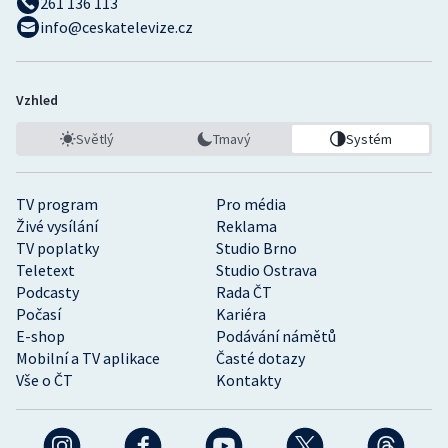
261 136 113
info@ceskatelevize.cz
Vzhled
Světlý
Tmavý
Systém
TV program
Pro média
Živé vysílání
Reklama
TV poplatky
Studio Brno
Teletext
Studio Ostrava
Podcasty
Rada ČT
Počasí
Kariéra
E-shop
Podávání námětů
Mobilní a TV aplikace
Časté dotazy
Vše o ČT
Kontakty