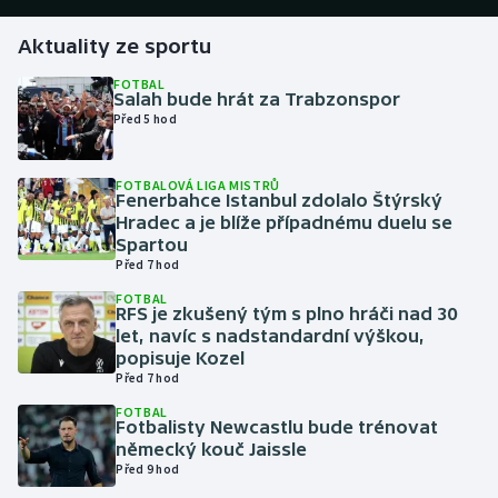
Aktuality ze sportu
Gymnastika
FOTBAL
Salah bude hrát za Trabzonspor
Házená
Před 5 hod
Jezdectví
FOTBALOVÁ LIGA MISTRŮ
Fenerbahce Istanbul zdolalo Štýrský
Judo
Hradec a je blíže případnému duelu se
Spartou
Krasobruslení
Před 7 hod
FOTBAL
RFS je zkušený tým s plno hráči nad 30
Lezení
let, navíc s nadstandardní výškou,
popisuje Kozel
Lyže a snowboard
Před 7 hod
FOTBAL
Moderní pětiboj
Fotbalisty Newcastlu bude trénovat
německý kouč Jaissle
Před 9 hod
Motorsport