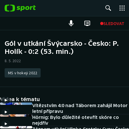
POPULÁRNÍ
SLEDOVAT
Fotbal
Gól v utkání Švýcarsko - Česko: P.
Holík - 0:2 (53. min.)
Hokej
8. 5. 2022
Tenis
MS v hokeji 2022
Atletika
Cyklistika
Videa k tématu
DALŠÍ SPORTY
Vítězstvím 4:0 nad Táborem zahájil Motor
letní přípravu
Hörnig: Bylo důležité otevřít skóre co
Americký fotbal
NEPŘEHLÉDNĚTE
nejdřív