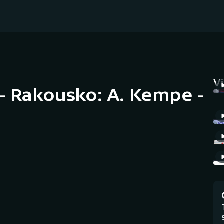
Házená
Ragby
V
 - Rakousko: A. Kempe -
Jezdectví
Rychlobruslení
Rychlostní
Judo
kanoistika
Krasobruslení
Short track
Lezení
Sportovní střelba
Lyže a snowboard
Stolní tenis