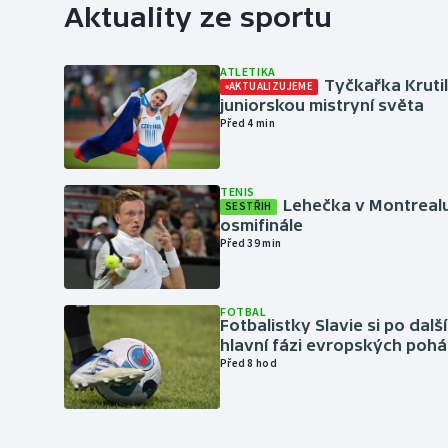
Aktuality ze sportu
ATLETIKA
Tyčkařka Krutil
AKTUALIZUJEME
juniorskou mistryní světa
Před 4 min
TENIS
Lehečka v Montrealu
SESTŘIH
osmifinále
Před 39 min
FOTBAL
Fotbalistky Slavie si po dalš
hlavní fázi evropských pohá
Před 8 hod