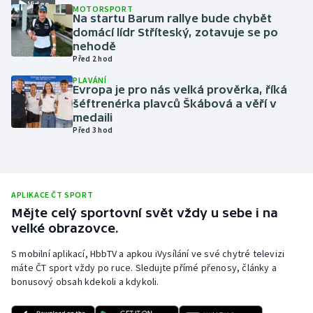
Video
MOTORSPORT
Na startu Barum rallye bude chybět
Olympijské hry
domácí lídr Stříteský, zotavuje se po
nehodě
Parasport
Před 2 hod
PLAVÁNÍ
Plavání
Evropa je pro nás velká prověrka, říká
šéftrenérka plavců Škábová a věří v
medaili
Plážový volejbal
Před 3 hod
Ragby
Rychlobruslení
APLIKACE ČT SPORT
Mějte celý sportovní svět vždy u sebe i na
Rychlostní kanoistika
velké obrazovce.
S mobilní aplikací, HbbTV a apkou iVysílání ve své chytré televizi
Short track
máte ČT sport vždy po ruce. Sledujte přímé přenosy, články a
bonusový obsah kdekoli a kdykoli.
Sportovní střelba