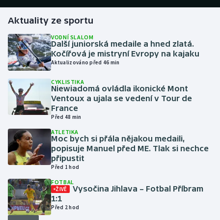
Aktuality ze sportu
Gymnastika
VODNÍ SLALOM
Další juniorská medaile a hned zlatá.
Házená
Kočířová je mistryní Evropy na kajaku
Aktualizováno před 46 min
Jezdectví
CYKLISTIKA
Niewiadomá ovládla ikonické Mont
Judo
Ventoux a ujala se vedení v Tour de
France
Krasobruslení
Před 48 min
ATLETIKA
Moc bych si přála nějakou medaili,
Lezení
popisuje Manuel před ME. Tlak si nechce
připustit
Lyže a snowboard
Před 1 hod
FOTBAL
Moderní pětiboj
Vysočina Jihlava – Fotbal Příbram
ŽIVĚ
1:1
Před 2 hod
Motorsport