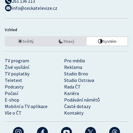
261 136 113
info@ceskatelevize.cz
Vzhled
Světlý
Tmavý
Systém
TV program
Pro média
Živé vysílání
Reklama
TV poplatky
Studio Brno
Teletext
Studio Ostrava
Podcasty
Rada ČT
Počasí
Kariéra
E-shop
Podávání námětů
Mobilní a TV aplikace
Časté dotazy
Vše o ČT
Kontakty