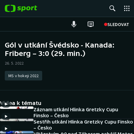
POPULÁRNÍ
SLEDOVAT
Fotbal
Gól v utkání Švédsko - Kanada:
Friberg – 3:0 (29. min.)
Hokej
26. 5. 2022
Tenis
MS v hokeji 2022
Atletika
Cyklistika
Videa k tématu
DALŠÍ SPORTY
Záznam utkání Hlinka Gretzky Cupu
Finsko – Česko
Sestřih utkání Hlinka Gretzky Cupu Finsko
Americký fotbal
NEPŘEHLÉDNĚTE
– Česko