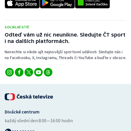
Stolní tenis
Triatlon
SOCIÁLNÍ SÍTĚ
Veslování
Odteď vám už nic neunikne. Sledujte ČT sport
i na dalších platformách.
Vodní slalom
Nenechte si nikde ujít nejnovější sportovní události. Sledujte nás i
na Facebooku, X, Instagramu, Threads či YouTube a buďte v obraze.
Volejbal
Ostatní
Divácké centrum
každý všední den:
8:00—16:00 hodin