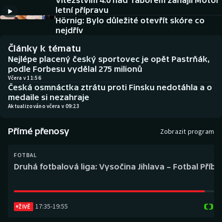
Vítězstvím 4:0 nad Táborem zahájil Motor
Baseball a softbal
Soutěže
letní přípravu
Hörnig: Bylo důležité otevřít skóre co
Basketbal
Historické návraty
nejdřív
Články k tématu
Biatlon
Aplikace ČT sport
Nejlépe placený český sportovec je opět Pastrňák,
podle Forbesu vydělal 275 milionů
Boby a skeleton
AZ kvíz
Včera v 11:56
Česká osmnáctka ztrátu proti Finsku nedotáhla a o
medaile si nezahraje
Box
Aktualizováno včera v 09:23
Curling
Přímé přenosy
Zobrazit program
Dostihy
FOTBAL
Druhá fotbalová liga: Vysočina Jihlava – Fotbal Příb
Florbal
Futsal
17:35
-
19:55
ŽIVĚ
Golf