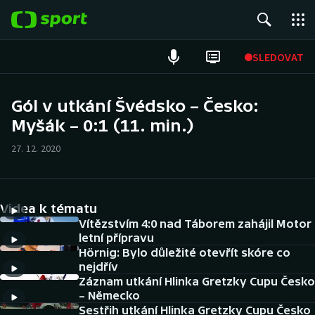
POPULÁRNÍ
SLEDOVAT
Fotbal
Gól v utkání Švédsko – Česko:
Myšák – 0:1 (11. min.)
Hokej
27. 12. 2020
Tenis
Atletika
Videa k tématu
Cyklistika
Vítězstvím 4:0 nad Táborem zahájil Motor
letní přípravu
Hörnig: Bylo důležité otevřít skóre co
DALŠÍ SPORTY
nejdřív
Záznam utkání Hlinka Gretzky Cupu Česko
Americký fotbal
NEPŘEHLÉDNĚTE
– Německo
Sestřih utkání Hlinka Gretzky Cupu Česko