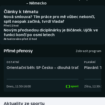
Baseball a softbal
Soutěže
– Německo
Články k tématu
Basketbal
Historické návraty
Nová smlouva? Tím práce pro mě vůbec nekončí,
spíš naopak začíná, tvrdí Vladař
Biatlon
Aplikace ČT sport
Před 12 hod
Novým předsedou diciplinárky je Bičánek. Ujčík ve
funkci končí po osmi letech
Boby a skeleton
AZ kvíz
Aktualizováno před 13 hod
Box
Přímé přenosy
Zobrazit program
Curling
OSTATNÍ
PLAVÁNÍ
Orientační běh: SP Česko – dlouhá trať
Plavání: TK
Dostihy
Florbal
Dnes
,
11:50
-
16:00
Zítra
,
12:30
-
13:
Futsal
Aktuality ze sportu
Golf