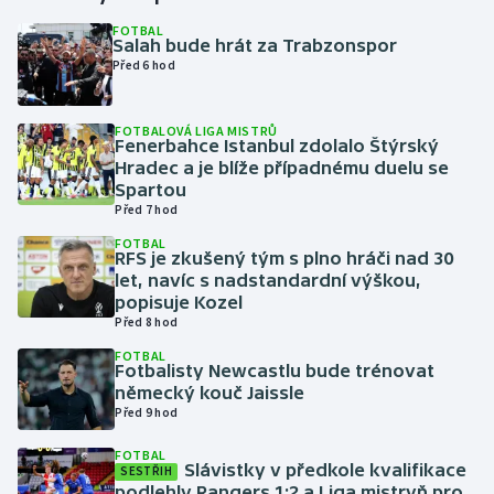
FOTBAL
Salah bude hrát za Trabzonspor
Gymnastika
Před 6 hod
Házená
FOTBALOVÁ LIGA MISTRŮ
Fenerbahce Istanbul zdolalo Štýrský
Jezdectví
Hradec a je blíže případnému duelu se
Spartou
Judo
Před 7 hod
FOTBAL
RFS je zkušený tým s plno hráči nad 30
Krasobruslení
let, navíc s nadstandardní výškou,
popisuje Kozel
Lezení
Před 8 hod
FOTBAL
Lyže a snowboard
Fotbalisty Newcastlu bude trénovat
německý kouč Jaissle
Před 9 hod
Moderní pětiboj
FOTBAL
Slávistky v předkole kvalifikace
Motorsport
SESTŘIH
podlehly Rangers 1:2 a Liga mistryň pro