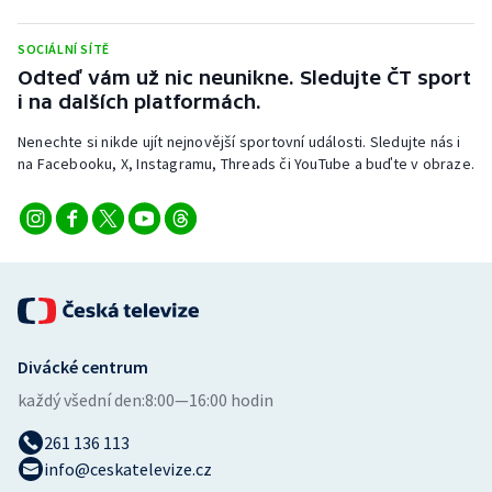
Stolní tenis
SOCIÁLNÍ SÍTĚ
Triatlon
Odteď vám už nic neunikne. Sledujte ČT sport
i na dalších platformách.
Veslování
Nenechte si nikde ujít nejnovější sportovní události. Sledujte nás i
na Facebooku, X, Instagramu, Threads či YouTube a buďte v obraze.
Vodní slalom
Volejbal
Ostatní
Divácké centrum
každý všední den:
8:00—16:00 hodin
261 136 113
info@ceskatelevize.cz