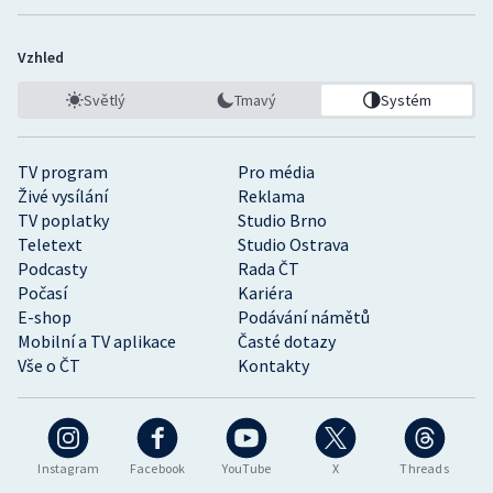
Vzhled
Světlý
Tmavý
Systém
TV program
Pro média
Živé vysílání
Reklama
TV poplatky
Studio Brno
Teletext
Studio Ostrava
Podcasty
Rada ČT
Počasí
Kariéra
E-shop
Podávání námětů
Mobilní a TV aplikace
Časté dotazy
Vše o ČT
Kontakty
Instagram
Facebook
YouTube
X
Threads