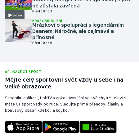
ně zůstala zavřená
Olympijské hry
Před 10 hod
Video
KRASOBRUSLENÍ
Parasport
Mrázkovi o spolupráci s legendárním
Deanem: Náročné, ale zajímavé a
přínosné
Plavání
Před 10 hod
Plážový volejbal
Ragby
APLIKACE ČT SPORT
Mějte celý sportovní svět vždy u sebe i na
Rychlobruslení
velké obrazovce.
S mobilní aplikací, HbbTV a apkou iVysílání ve své chytré televizi
Rychlostní kanoistika
máte ČT sport vždy po ruce. Sledujte přímé přenosy, články a
bonusový obsah kdekoli a kdykoli.
Short track
Sportovní střelba