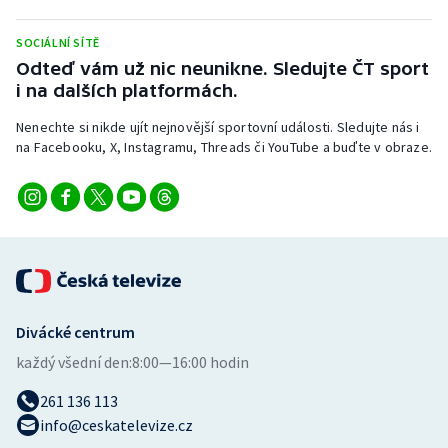
Stolní tenis
SOCIÁLNÍ SÍTĚ
Triatlon
Odteď vám už nic neunikne. Sledujte ČT sport
i na dalších platformách.
Veslování
Nenechte si nikde ujít nejnovější sportovní události. Sledujte nás i
na Facebooku, X, Instagramu, Threads či YouTube a buďte v obraze.
Vodní slalom
Volejbal
Ostatní
Divácké centrum
každý všední den:
8:00—16:00 hodin
261 136 113
info@ceskatelevize.cz