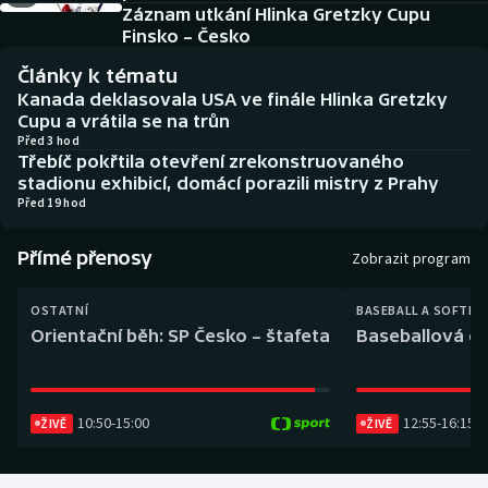
Baseball a softbal
Soutěže
Záznam utkání Hlinka Gretzky Cupu
Finsko – Česko
Basketbal
Historické návraty
Články k tématu
Kanada deklasovala USA ve finále Hlinka Gretzky
Biatlon
Aplikace ČT sport
Cupu a vrátila se na trůn
Před 3 hod
Třebíč pokřtila otevření zrekonstruovaného
Boby a skeleton
AZ kvíz
stadionu exhibicí, domácí porazili mistry z Prahy
Před 19 hod
Box
Přímé přenosy
Zobrazit program
Curling
OSTATNÍ
BASEBALL A SOFTBA
Dostihy
Orientační běh: SP Česko – štafeta
Baseballová ex
Florbal
10:50
-
15:00
12:55
-
16:15
ŽIVĚ
ŽIVĚ
Futsal
Golf