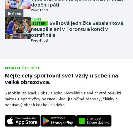
doběhli pátí
Olympijské hry
Před 3 hod
Video
TENIS
Parasport
Světová jednička Sabalenková
SESTŘIH
neuspěla ani v Torontu a končí v
osmifinále
Plavání
Před 4 hod
Plážový volejbal
Ragby
APLIKACE ČT SPORT
Mějte celý sportovní svět vždy u sebe i na
Rychlobruslení
velké obrazovce.
S mobilní aplikací, HbbTV a apkou iVysílání ve své chytré televizi
Rychlostní kanoistika
máte ČT sport vždy po ruce. Sledujte přímé přenosy, články a
bonusový obsah kdekoli a kdykoli.
Short track
Sportovní střelba