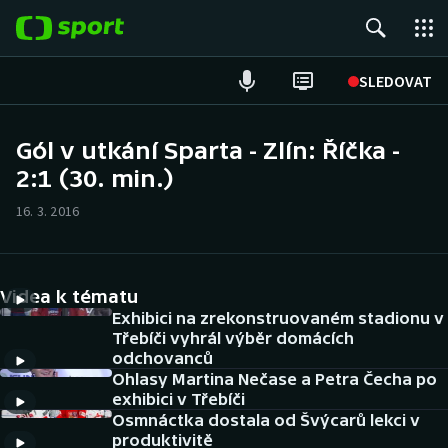
POPULÁRNÍ
SLEDOVAT
Fotbal
Gól v utkání Sparta - Zlín: Říčka -
2:1 (30. min.)
Hokej
16. 3. 2016
Tenis
Atletika
Videa k tématu
Cyklistika
Exhibici na zrekonstruovaném stadionu v
Třebíči vyhrál výběr domácích
odchovanců
DALŠÍ SPORTY
Ohlasy Martina Nečase a Petra Čecha po
exhibici v Třebíči
Americký fotbal
NEPŘEHLÉDNĚTE
Osmnáctka dostala od Švýcarů lekci v
produktivitě