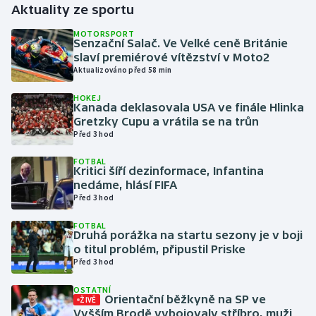
Aktuality ze sportu
Gymnastika
MOTORSPORT
Senzační Salač. Ve Velké ceně Británie
slaví premiérové vítězství v Moto2
Házená
Aktualizováno před 58 min
HOKEJ
Jezdectví
Kanada deklasovala USA ve finále Hlinka
Gretzky Cupu a vrátila se na trůn
Judo
Před 3 hod
FOTBAL
Krasobruslení
Kritici šíří dezinformace, Infantina
nedáme, hlásí FIFA
Před 3 hod
Lezení
FOTBAL
Lyže a snowboard
Druhá porážka na startu sezony je v boji
o titul problém, připustil Priske
Před 3 hod
Moderní pětiboj
OSTATNÍ
Orientační běžkyně na SP ve
ŽIVĚ
Motorsport
Vyšším Brodě vybojovaly stříbro, muži