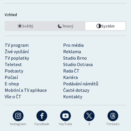
Vzhled
Světlý
Tmavý
Systém
TV program
Pro média
Živé vysílání
Reklama
TV poplatky
Studio Brno
Teletext
Studio Ostrava
Podcasty
Rada ČT
Počasí
Kariéra
E-shop
Podávání námětů
Mobilní a TV aplikace
Časté dotazy
Vše o ČT
Kontakty
Instagram
Facebook
YouTube
X
Threads